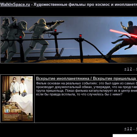
WalkInSpace.ru
- Художественные фильмы про космос и инопланет
«
1
2
...
Вскрытие инопланетянина / Вскрытие пришельца /
Фильм основан на реальных событиях: это был один из самых 
производит документальный обман, утверждая, что на предста
трупа пришельца. Показ фильма катапультирует их в центр вни
если бы правда всплыла, то что случилось бы с ними?
«
1
2
...