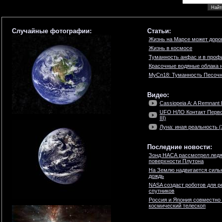
Случайные фотографии:
Статьи:
Жизнь на Марсе может дорог
Жизнь в космосе
Туманность анфас и в проф
Красочные водяные облака 
MyCn18: Туманность Песоч
Видео:
Cassiopeia A: A Remnant
UFO НЛО Контакт Перво
III)
Луна: иная реальность (3
Последние новости:
Зонд НАСА рассмотрел ледя
поверхности Плутона
На Землю надвигается силь
дождь
NASA создаст роботов для р
спутников
Россия и Япония совместно
космический телескоп