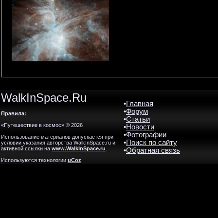
WalkInSpace.Ru
•
Главная
•
Форум
Правила:
•
Статьи
«Путешествие в космос» © 2026
•
Новости
•
Фотографии
Использование материалов допускается при
•
Поиск по сайту
условии указания авторства WalkInSpace.ru и
активной ссылки на
www.WalkInSpace.ru
.
•
Обратная связь
Используются технологии
uCoz