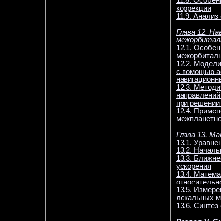
11.8. Особен
коррекции
11.9. Анализ
Глава 12. Н
межорбитал
12.1. Особе
межорбиталь
12.2. Модел
с помощью а
навигационн
12.3. Метод
направлений
при решении
12.4. Приме
межпланетно
Глава 13. М
13.1. Уравне
13.2. Началь
13.3. Ближне
ускорения
13.4. Матема
относительно
13.5. Измер
локальных м
13.6. Синтез