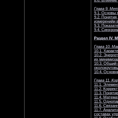
8.6. Влияни
Глава 9. Ме
9.1. Основы
9.2. Поняти
измеренийи 
9.3. Показат
9.4. Синхро
Раздел IV.
Глава 10. М
10.1. Харак
10.2. Энерге
их минимиза
10.3. Общий
околокругов
10.4. Основ
Глава 11. К
11.1. Элеме
11.2. Корре
11.3. Поняти
11.4. Матем
11.5. Одноп
11.6. Связан
11.7. Анали
составах уп