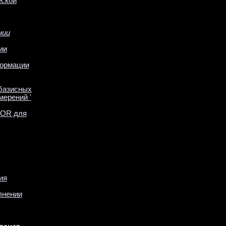
еской
нии
ии
формации
 базисных
ерений '
DOR для
ия
лнении