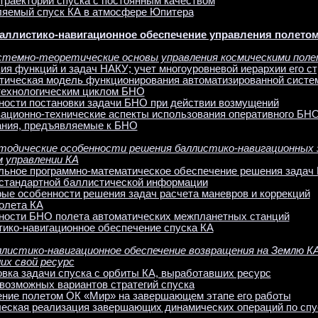
 траекторий спуска с постоянным качеством
вляемый спуск КА в атмосфере Юпитера
Баллистико-навигационное обеспечение управления полето
истемно-теоретические основы управления космическими пол
ия функций и задач НАКУ; учет многоуровневой иерархии его с
атическая модель функционирования автоматизированной систе
технологическим циклом БНО
нности постановки задачи БНО при действии возмущений
изационно-технические аспекты использования оперативного БН
вания, предъявляемые к БНО
етодические особенности решения баллистико-навигационных 
 управлении КА
альное программно-математическое обеспечение решения задач
т стандартной баллистической информации
рые особенности решения задач расчета маневров и коррекций
олета КА
нности БНО полета автоматических межпланетных станций
тико-навигационное обеспечение спуска КА
аллистико-навигационное обеспечение возвращения на Землю КА
х свой ресурс
овка задачи спуска с орбиты КА, выработавших ресурс
 возможных вариантов стратегий спуска
ление полетом ОК «Мир» на завершающем этапе его работы
ическая реализация завершающих динамических операций по сп