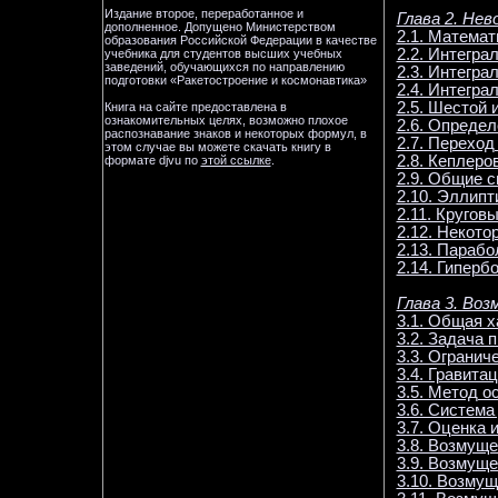
Издание второе, переработанное и
Глава 2. Не
дополненное. Допущено Министерством
2.1. Матема
образования Российской Федерации в качестве
2.2. Интегра
учебника для студентов высших учебных
заведений, обучающихся по направлению
2.3. Интегра
подготовки «Ракетостроение и космонавтика»
2.4. Интегра
2.5. Шестой 
Книга на сайте предоставлена в
ознакомительных целях, возможно плохое
2.6. Опреде
распознавание знаков и некоторых формул, в
2.7. Перехо
этом случае вы можете скачать книгу в
2.8. Кеплер
формате djvu по
этой ссылке
.
2.9. Общие 
2.10. Эллип
2.11. Кругов
2.12. Некото
2.13. Параб
2.14. Гиперб
Глава 3. Во
3.1. Общая 
3.2. Задача 
3.3. Огранич
3.4. Гравит
3.5. Метод 
3.6. Систем
3.7. Оценка
3.8. Возмущ
3.9. Возмущ
3.10. Возму