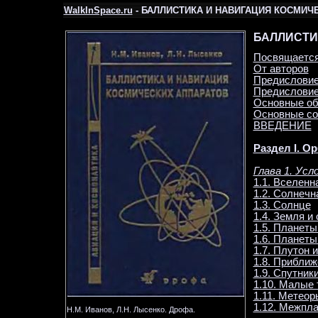
WalkInSpace.ru
- БАЛЛИСТИКА И НАВИГАЦИЯ КОСМИЧ
БАЛЛИСТИ
Посвящаетс
От авторов
Предисловие
Предисловие
Основные об
Основные со
ВВЕДЕНИЕ
Раздел I. О
Глава 1. Ус
1.1. Вселенн
1.2. Солнечн
1.3. Солнце
1.4. Земля и
1.5. Планеты
1.6. Планеты
1.7. Плутон 
1.8. Прибли
1.9. Спутник
1.10. Малые 
1.11. Метеор
1.12. Межпл
Н.М. Иванов, Л.Н. Лысенко. Дрофа.