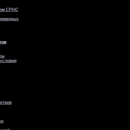
ием СРНC
временных
тов
илы
 условия
метров
ых