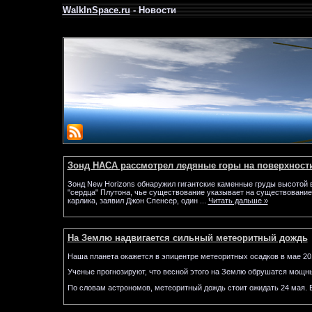
WalkInSpace.ru
- Новости
Зонд НАСА рассмотрел ледяные горы на поверхност
Зонд New Horizons обнаружил гигантские каменные груды высотой в
"сердца" Плутона, чье существование указывает на существование
карлика, заявил Джон Спенсер, один
...
Читать дальше »
На Землю надвигается сильный метеоритный дождь
Наша планета окажется в эпицентре метеоритных осадков в мае 201
Ученые прогнозируют, что весной этого на Землю обрушатся мощны
По словам астрономов, метеоритный дождь стоит ожидать 24 мая. В