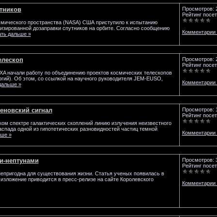
утников
Просмотров: 
Рейтинг посет
смического пространства (NASA) США приступило к испытанию
изированной дозаправки спутников на орбите. Согласно сообщению
Комментарии 
ать дальше »
елескоп
Просмотров: 
Рейтинг посет
XA начали работу по объединению проектов космических телескопов
ий). Об этом, со ссылкой на научного руководителя JEM-EUSO,
Комментарии 
дальше »
еновский сигнал
Просмотров: 
Рейтинг посет
ом спектре галактических скоплений линию излучения неизвестного
аспада одной из гипотетических разновидностей частиц темной
Комментарии 
ьше »
и-нептунами
Просмотров: 
Рейтинг посет
непригодна для существования жизни. Статья ученых появилась в
кое изложение приводится в пресс-релизе на сайте Королевского
Комментарии 