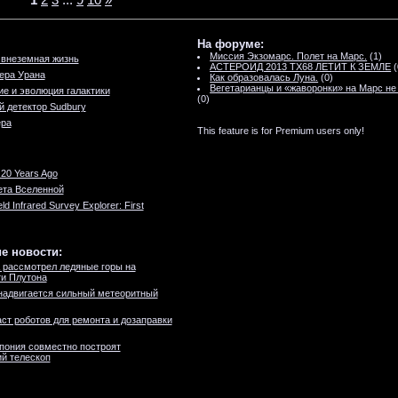
1
2
3
...
9
10
»
На форуме:
Миссия Экзомарс. Полет на Марс.
(1)
 внеземная жизнь
АСТЕРОИД 2013 TX68 ЛЕТИТ К ЗЕМЛЕ
(
ера Урана
Как образовалась Луна.
(0)
Вегетарианцы и «жаворонки» на Марс не
е и эволюция галактики
(0)
 детектор Sudbury
ера
This feature is for Premium users only!
20 Years Ago
ета Вселенной
eld Infrared Survey Explorer: First
е новости:
 рассмотрел ледяные горы на
и Плутона
надвигается сильный метеоритный
ст роботов для ремонта и дозаправки
пония совместно построят
й телескоп