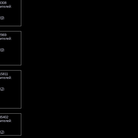
3308
ителей:
(0)
2969
ителей:
(0)
15811
ителей:
(2)
35402
ителей:
(2)