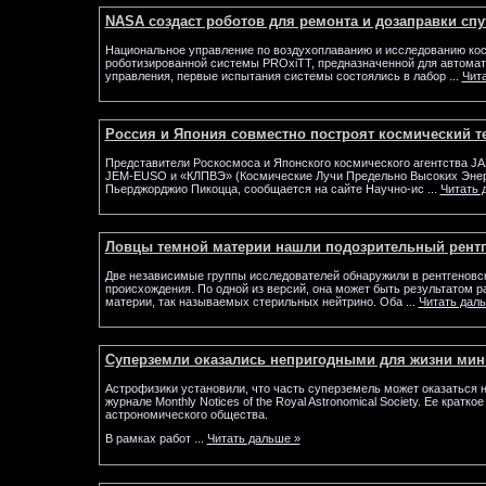
NASA создаст роботов для ремонта и дозаправки сп
Национальное управление по воздухоплаванию и исследованию ко
роботизированной системы PROxiTT, предназначенной для автомат
управления, первые испытания системы состоялись в лабор
...
Чит
Россия и Япония совместно построят космический т
Представители Роскосмоса и Японского космического агентства JA
JEM-EUSO и «КЛПВЭ» (Космические Лучи Предельно Высоких Энерг
Пьерджорджио Пикоцца, сообщается на сайте Научно-ис
...
Читать 
Ловцы темной материи нашли подозрительный рентг
Две независимые группы исследователей обнаружили в рентгеновск
происхождения. По одной из версий, она может быть результатом р
материи, так называемых стерильных нейтрино. Оба
...
Читать дал
Суперземли оказались непригодными для жизни мин
Астрофизики установили, что часть суперземель может оказаться 
журнале Monthly Notices of the Royal Astronomical Society. Ее крат
астрономического общества.
В рамках работ
...
Читать дальше »