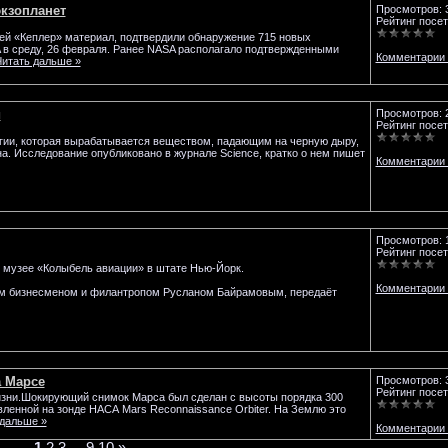
кзопланет
Просмотров: 
Рейтинг посет
й «Кеплер» материал, подтвердили обнаружение 715 новых
 в среду, 26 февраля. Ранее NASA располагало подтвержденными
Комментарии 
Читать дальше »
и
Просмотров: 
Рейтинг посет
ргии, которая вырабатывается веществом, падающим на черную дыру,
. Исследование опубликовано в журнале Science, кратко о нем пишет
Комментарии 
Просмотров: 
Рейтинг посет
 музее «Колыбель авиации» в штате Нью-Йорк.
Комментарии 
им бизнесменом и филантропом Русланом Байрамовым, передаёт
 Марсе
Просмотров: 
Рейтинг посет
изни.Шокирующий снимок Марса был сделан с высоты порядка 300
ленной на зонде НАСА Mars Reconnaissance Orbiter. На Землю это
 дальше »
Комментарии 