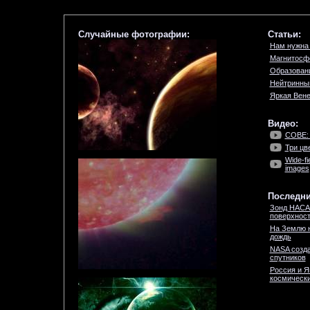
Случайные фотографии:
Статьи:
Нам нужна
Магнитосф
Образовани
Нейтринный
Яркая Вен
Видео:
COBE: 
Три цв
Wide-fi
images
Последни
Зонд НАСА
поверхност
На Землю 
дождь
NASA созда
спутников
Россия и Я
космически