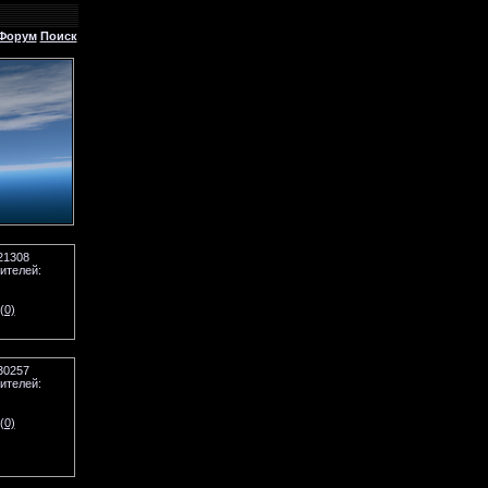
Форум
Поиск
21308
ителей:
(0)
30257
ителей:
(0)