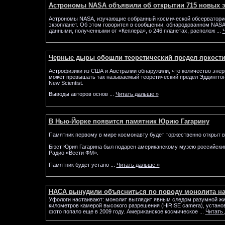
Астрономы NASA объявили об открытии 715 новых э
Астрономы NASA, изучающие собранный космической обсерваторие
экзопланет. Об этом говорится в сообщении, обнародованном NASA
данными, полученными от «Кеплера», о 246 планетах, располож
...
Черные дыры обошли теоретический предел яркост
Астрофизики из США и Австралии обнаружили, что количество эне
может превышать так называемый теоретический предел Эддингтона
New Scientist.
Выводы авторов основ
...
Читать дальше »
В Нью-Йорке появится памятник Юрию Гагарину
Памятник первому в мире космонавту будет торжественно открыт в
Бюст Юрия Гагарина был подарен американскому музею российск
Радио «Вести ФМ».
Памятник будет устано
...
Читать дальше »
НАСА вынудили объясниться по поводу монолита на
Уфологи настаивают: монолит выглядит явным следом разумной ж
километров камерой высокого разрешения (HiRISE camera), установ
фото попало еще в 2009 году. Американское космическое
...
Читать