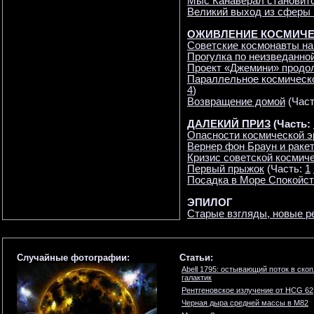
Мыс Канаверал становит
Великий выход из сферы
ОЖИВЛЕНИЕ КОСМИЧЕ
Советские космонавты на
Прогулка по неизведанно
Проект «Джемини» продол
Параллельное космическ
4
)
Возвращение домой
(Час
ДАЛЕКИЙ ПРИЗ
(Часть:
Опасности космической 
Вернер фон Браун и раке
Кризис советской космич
Первый прыжок
(Часть:
1
Посадка в Море Спокойс
ЭПИЛОГ
Старые взгляды, новые р
Случайные фотографии:
Статьи:
Abell 1795: остывающий поток в ско
галактик
Рентгеновское излучение от HCG 62
Черная дыра средней массы в М82