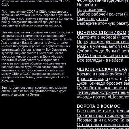
Формирование ядерной у
История космического соперничества СССР и
На орбите
США
Год ликования
Противостояние СССР и США, начавшееся с
Выбор рабочей ракеты
(Ч
запуска Советским Союзом первого спутника в
Смутная угроза
1957 году и постепенно вылившееся в холодную
войну, послужило причиной грандиозных
Выберите атомную ракет
свершений в области освоения космоса.
НОЧИ СО СПУТНИКОМ
(
Эта книга включает хронику как советских, так и
американских космических исследований и
Смотрите в небеса!
(Част
достижений, подробное описание полета Найла
Перед лицом русского вы
Армстронга и База Олдрина на Луну, а также
Разрыв уменьшается
(Ча
множество редких и ранее не опубликованных
фотографий. Авторы книги — Вон Хардести,
Добраться до Луны
(Част
куратор Национального Смитсонианского
НАСА берет на себя отве
аэрокосмического музея, и Джин Айсман,
Все взгляды - в небеса
известный исследователь и журналист,
показывают, каким образом «параллельные
исследования» двух стран заставляли их
ЧЕЛОВЕЧЕСКАЯ МЕРА
наращивать темпы освоения космоса, как
Космос и новый рубеж
(Ч
между США и СССР назревал конфликт, в
центре которого были Джон Кеннеди и Никита
Красная звезда
(Часть:
1
Хрущев.
Джон Кеннеди бросает вы
Суборбитальные полеты
Это история освоения космоса, неразрывно
связанная с историей противостояния двух
Титов демонстрирует еще
великих держав на Земле.
«Форд» против «Шевроле
ВОРОТА В КОСМОС
Где начинается стартова
Советы строят космодро
Первые дни на мысе Кан
Строительство испытател