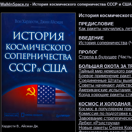
WalkInSpace.ru
- История космического соперничества СССР и США
История космическог
ПРЕДИСЛОВИЕ
Как ракеты научились ле
ВВЕДЕНИЕ
История соперничества
(
ПРОЛОГ
Стрела в будущее
(Часть
БОЛЬШАЯ ОХОТА ЗА 
Тайный мир немецкого ра
Боевое применение ракет
Соединенные Штаты выиг
Советы начинают действ
Американские испытания 
Когда хорошие ракеты ст
КОСМОС И ХОЛОДНАЯ
Космос в популярном пре
Комиссия по подготовке 
Завоевание стратегическ
Дебют «Рэдстоуна»
Хардести В., Айсман Дж.
Новые ракеты Сергея Ко