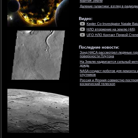
Мантия Земли
Далекие галактики: взгляд в радиод
Видео:
Kepler Co-Investigator Natalie Bat
НЛО вторжение на землю (4/6)
UFO НЛО Контакт Первой Степен
Последние новости:
Зонд НАСА рассмотрел ледяные гор
поверхности Плутона
На Землю надвигается сильный мет
дождь
NASA создаст роботов для ремонта 
спутников
Россия и Япония совместно построя
космический телескоп