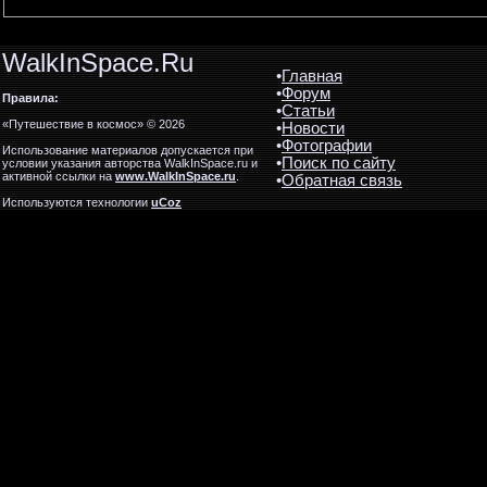
WalkInSpace.Ru
•
Главная
•
Форум
Правила:
•
Статьи
«Путешествие в космос» © 2026
•
Новости
•
Фотографии
Использование материалов допускается при
•
Поиск по сайту
условии указания авторства WalkInSpace.ru и
активной ссылки на
www.WalkInSpace.ru
.
•
Обратная связь
Используются технологии
uCoz