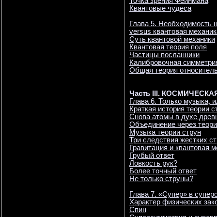
Точка зрения Фейнмана
Квантовые чудеса
Глава 5. Необходимость 
versus квантовая механик
Суть квантовой механики
Квантовая теория поля
Частицы посланники
Калибровочная симметри
Общая теория относитель
Часть III. КОСМИЧЕС
Глава 6. Только музыка, 
Краткая история теории с
Снова атомы в духе древ
Объединение через теори
Музыка теории струн
Три следствия жестких с
Гравитация и квантовая м
Грубый ответ
Ловкость рук?
Более точный ответ
Не только струны?
Глава 7. «Супер» в супер
Характер физических зак
Спин