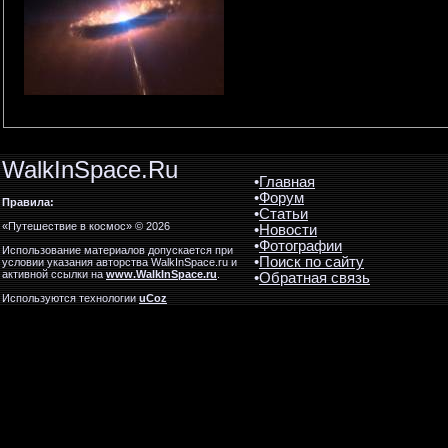
WalkInSpace.Ru
•
Главная
•
Форум
Правила:
•
Статьи
«Путешествие в космос» © 2026
•
Новости
•
Фотографии
Использование материалов допускается при
•
Поиск по сайту
условии указания авторства WalkInSpace.ru и
активной ссылки на
www.WalkInSpace.ru
.
•
Обратная связь
Используются технологии
uCoz