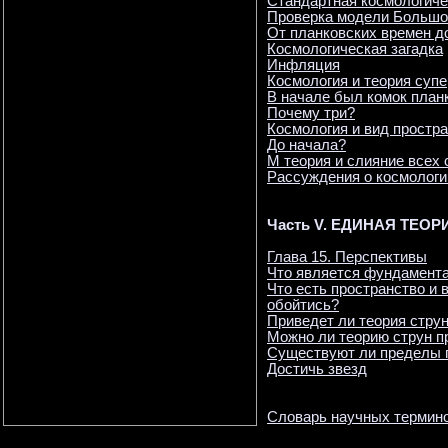
Стандартная космологич
Проверка модели Большо
От планковских времен д
Космологическая загадка
Инфляция
Космология и теория суп
В начале был комок план
Почему три?
Космология и вид простр
До начала?
М теория и слияние всех
Рассуждения о космологи
Часть V. ЕДИНАЯ ТЕОРИ
Глава 15. Перспективы
Что является фундамент
Что есть пространство и 
обойтись?
Приведет ли теория стру
Можно ли теорию струн п
Существуют ли пределы 
Достичь звезд
Словарь научных термин