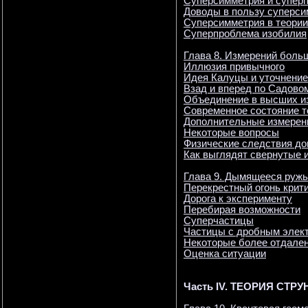
Суперсимметрия и супер
Доводы в пользу суперси
Суперсимметрия в теории
Суперпроблема изобилия
Глава 8. Измерений больш
Иллюзия привычного
Идея Калуцы и уточнение
Взад и вперед по Садово
Объединение в высших и
Современное состояние 
Дополнительные измерени
Некоторые вопросы
Физические следствия д
Как выглядят свернутые 
Глава 9. Дымящееся ружь
Перекрестный огонь крит
Дорога к эксперименту
Перебирая возможности
Суперчастицы
Частицы с дробным элек
Некоторые более отдале
Оценка ситуации
Часть IV. ТЕОРИЯ СТ