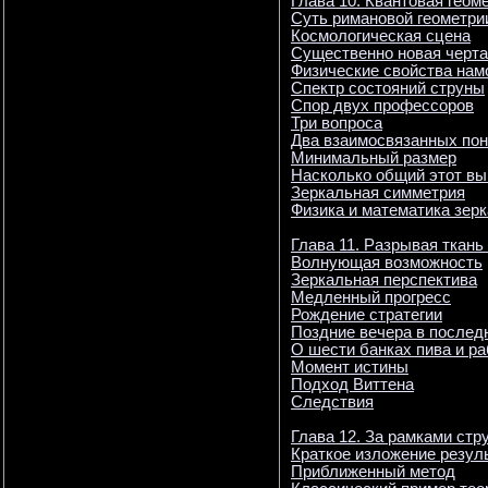
Глава 10. Квантовая геом
Суть римановой геометри
Космологическая сцена
Существенно новая черта
Физические свойства нам
Спектр состояний струны
Спор двух профессоров
Три вопроса
Два взаимосвязанных пон
Минимальный размер
Насколько общий этот в
Зеркальная симметрия
Физика и математика зер
Глава 11. Разрывая ткань
Волнующая возможность
Зеркальная перспектива
Медленный прогресс
Рождение стратегии
Поздние вечера в послед
О шести банках пива и р
Момент истины
Подход Виттена
Следствия
Глава 12. За рамками стр
Краткое изложение резул
Приближенный метод