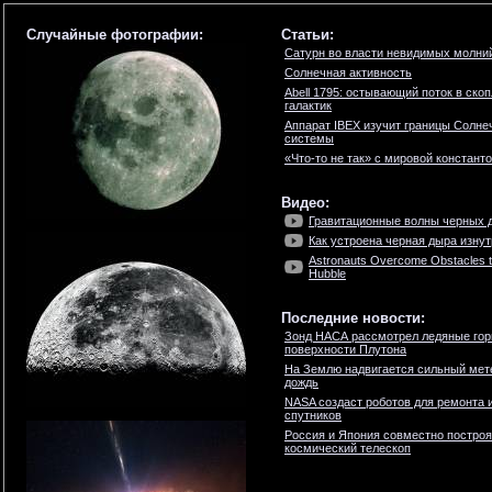
Случайные фотографии:
Статьи:
Сатурн во власти невидимых молни
Солнечная активность
Abell 1795: остывающий поток в ско
галактик
Аппарат IBEX изучит границы Солне
системы
«Что-то не так» с мировой констант
Видео:
Гравитационные волны черных 
Как устроена черная дыра изну
Astronauts Overcome Obstacles 
Hubble
Последние новости:
Зонд НАСА рассмотрел ледяные гор
поверхности Плутона
На Землю надвигается сильный мет
дождь
NASA создаст роботов для ремонта 
спутников
Россия и Япония совместно построя
космический телескоп