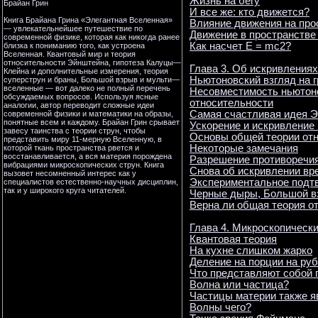
Жизнь на бегу
Брайан Грин
И все же: кто движется?
Книга Брайана Грина «Элегантная Вселенная»
Влияние движения на про
— увлекательнейшее путешествие по
Движение в пространстве
современной физике, которая как никогда ранее
Как насчет Е = mс2?
близка к пониманию того, как устроена
Вселенная. Квантовый мир и теория
относительности Эйнштейна, гипотеза Калуцы—
Глава 3. Об искривлениях
Клейна и дополнительные измерения, теория
Ньютоновский взгляд на 
суперструн и браны, Большой взрыв и мульти—
вселенные — вот далеко не полный перечень
Несовместимость ньютоно
обсуждаемых вопросов. Используя ясные
относительности
аналогии, автор переводит сложные идеи
Самая счастливая идея 
современной физики и математики на образы,
понятные всем и каждому. Брайан Грин срывает
Ускорение и искривление
завесу таинства с теории струн, чтобы
Основы общей теории от
представить миру 11‑мерную Вселенную, в
Некоторые замечания
которой ткань пространства рвется и
восстанавливается, а вся материя порождена
Разрешение противоречи
вибрациями микроскопических струн. Книга
Снова об искривлении вр
вызовет несомненный интерес как у
Экспериментальное подт
специалистов естественно‑научных дисциплин,
так и у широкого круга читателей.
Черные дыры, Большой в
Верна ли общая теория о
Глава 4. Микроскопическ
Квантовая теория
На кухне слишком жарко
Деление на порции на ру
Что представляют собой 
Волна или частица?
Частицы материи также 
Волны чего?