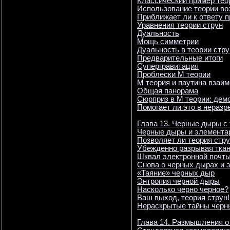
Классический пример тео
Использование теории во
Приближает ли к ответу 
Уравнения теории струн
Дуальность
Мощь симметрии
Дуальность в теории стру
Предварительные итоги
Супергравитация
Проблески М теории
М теория и паутина взаи
Общая панорама
Сюрприз в М теории: дем
Помогает ли это в нераз
Глава 13. Черные дыры с 
Черные дыры и элемента
Позволяет ли теория стр
Убежденно разрывая ткан
Шквал электронной почт
Снова о черных дырах и 
«Таяние» черных дыр
Энтропия черной дыры
Насколько черно черное?
Ваш выход, теория струн!
Нераскрытые тайны черн
Глава 14. Размышления о