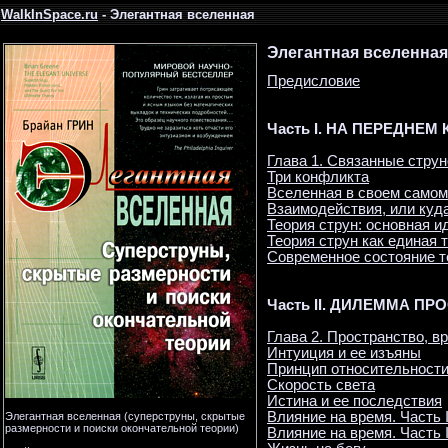
WalkInSpace.ru
- Элегантная вселенная
Элегантная вселенная
Предисловие
Часть I. НА ПЕРЕДНЕ
Глава 1. Связанные струн
Три конфликта
Вселенная в своем самом
Взаимодействия, или куд
Теория струн: основная и
Теория струн как единая 
Современное состояние т
Часть II. ДИЛЕММА П
Глава 2. Пространство, в
Интуиция и ее изъяны
Принцип относительност
Скорость света
Истина и ее последствия
Влияние на время. Часть 
Элегантная вселенная (суперструны, скрытые
размерности и поиски окончательной теории)
Влияние на время. Часть I