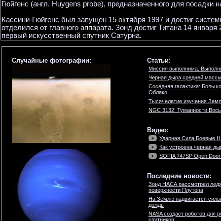
Гюйгенс (англ. Huygens probe), предназначенного для посадки н
Кассини-Гюйгенс был запущен 15 октября 1997 и достиг систем
отделился от главного аппарата. Зонд достиг Титана 14 январ
первый искусственный спутник Сатурна.
Случайные фотографии:
Статьи:
Миссия выполнима. Выполн
Черная дыра средней массы
Соседняя галактика: Больш
Облако
Тысячелетие изучения Зем
NGC 3132: Туманности Вос
Видео:
Ударная Сила Боевые Н
Как устроена черная ды
SOFIA 747SP Open Door 
Последние новости:
Зонд НАСА рассмотрел ледя
поверхности Плутона
На Землю надвигается сил
дождь
NASA создаст роботов для р
спутников