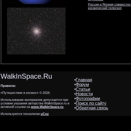
Россия и Япония совместно
космический телескоп
WalkInSpace.Ru
•
Главная
•
Форум
Правила:
•
Статьи
«Путешествие в космос» © 2026
•
Новости
•
Фотографии
Использование материалов допускается при
•
Поиск по сайту
условии указания авторства WalkInSpace.ru и
активной ссылки на
www.WalkInSpace.ru
.
•
Обратная связь
Используются технологии
uCoz