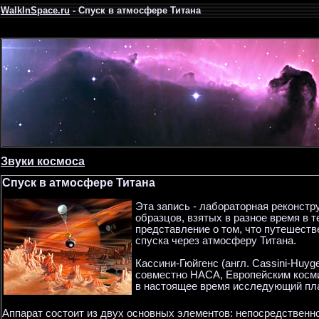
WalkInSpace.ru
- Спуск в атмосфере Титана
Звуки космоса
Спуск в атмосфере Титана
Эта запись - лабораторная реконст
образцов, взятых в разное время в 
представление о том, что путешест
спуска через атмосферу Титана.
Кассини-Гюйгенс (англ. Cassini-Huy
совместно НАСА, Европейским косми
в настоящее время исследующий пла
Аппарат состоит из двух основных элементов: непосредственно с