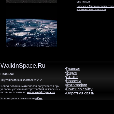
спутников
Россия и Япония совместно
космический телескоп
WalkInSpace.Ru
•
Главная
•
Форум
Правила:
•
Статьи
«Путешествие в космос» © 2026
•
Новости
•
Фотографии
Использование материалов допускается при
•
Поиск по сайту
условии указания авторства WalkInSpace.ru и
активной ссылки на
www.WalkInSpace.ru
.
•
Обратная связь
Используются технологии
uCoz