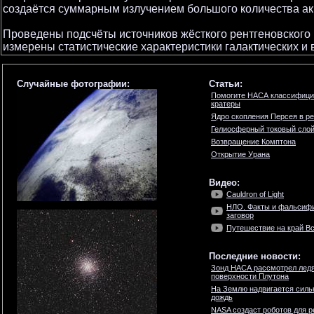
создаётся суммарным излучением большого количества ак
Проведены подсчёты источников жёсткого рентгеновского 
измерены статистические характеристики галактических и 
Случайные фотографии:
Статьи:
Помогите НАСА классифици
кратеры
Ядро скопления Персея в ре
Гелиосферный токовый сло
Возвращение Комптона
Открытие Урана
Видео:
Cauldron of Light
НЛО. Факты и фальсифи
заговор
Путешествие на край Вс
Последние новости:
Зонд НАСА рассмотрел ледя
поверхности Плутона
На Землю надвигается сил
дождь
NASA создаст роботов для р