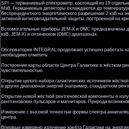
SPI — германиевый спектрометр, состоящий из 19 отдельны
МэВ. Германиевые детекторы охлаждаются до температуры 
беспрецедентного энергетического разрешения 2 кэВ на э
активной антисовпадательной защиты, построенной на кри
Вспомогательные приборы JEM-X и OMC предназначены дл
кэВ, JEM-X) и оптическом (OMC) диапазонах.
Обсерватория INTEGRAL продолжает успешно работать на
необходимо отметить:
Построение карты области Центра Галактики в жёстком ре
чувствительностью.
Открытие целого набора галактических источников жёстко
в других диапазонах энергий (например, стандартном рент
Открытие новой жёсткой рентгеновской компоненты в изл
рентгеновских пульсаров и магнитаров. Природа возникно
Измерение с высокой точностью формы спектра аннигиляци
центра.
Впервые измерено излучение хребта Галактики на энергиях