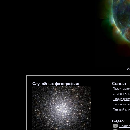
Мо
Случайные фотографии:
Статьи:
Гравитацио
Стивен Хок
Силур (сил
Познание п
Ганглий сп
Видео:
Планет