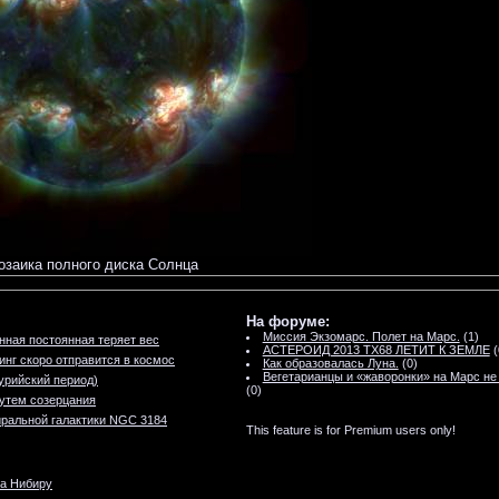
заика полного диска Солнца
На форуме:
Миссия Экзомарс. Полет на Марс.
(1)
нная постоянная теряет вес
АСТЕРОИД 2013 TX68 ЛЕТИТ К ЗЕМЛЕ
(
инг скоро отправится в космос
Как образовалась Луна.
(0)
Вегетарианцы и «жаворонки» на Марс не
урийский период)
(0)
утем созерцания
иральной галактики NGC 3184
This feature is for Premium users only!
а Нибиру