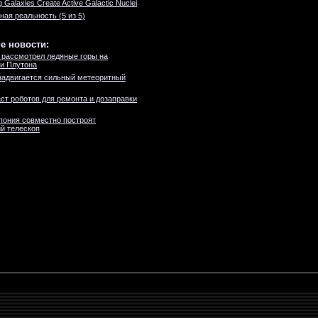
ng Galaxies Create Active Galactic Nuclei
ная реальность (5 из 5)
е новости:
рассмотрел ледяные горы на
и Плутона
адвигается сильный метеоритный
ст роботов для ремонта и дозаправки
пония совместно построят
й телескоп