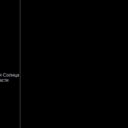
я Солнца
асти