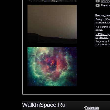
Collidi
Луна: и
Последни
Зонд НАСА 
поверхност
На Землю н
дождь
NASA созда
спутников
Россия и Я
космически
WalkInSpace.Ru
•
Главная