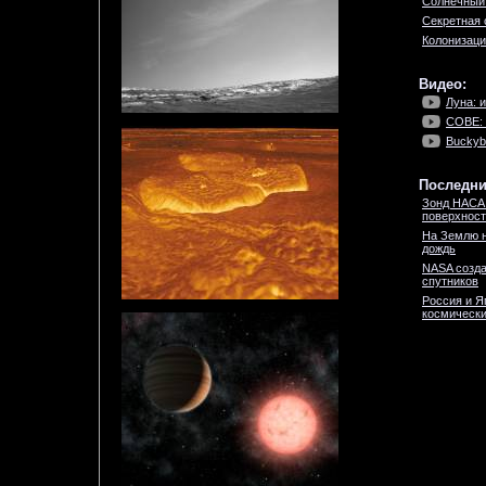
Солнечный
Секретная 
Колонизац
Видео:
Луна: и
COBE: 
Buckyba
Последни
Зонд НАСА 
поверхност
На Землю н
дождь
NASA созда
спутников
Россия и Я
космически