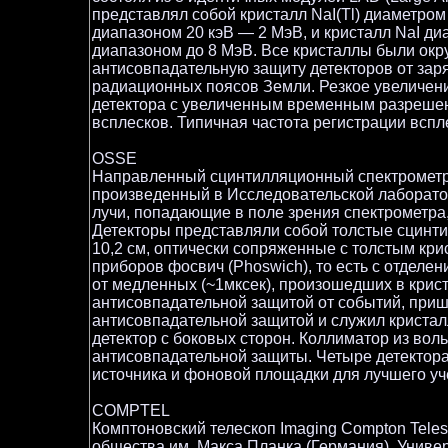
представлял собой кристалл NaI(Tl) диаметром
диапазоном 20 кэВ — 2 МэВ, и кристалл NaI д
диапазоном до 8 МэВ. Все кристаллы были о
антисовпадательную защиту детекторов от зар
радиационных поясов Земли. Резкое увеличени
детектора с увеличенным временным разрешен
всплесков. Типичная частота регистрации всп
OSSE
Направленный сцинтилляционный спектрометр Ori
произведенный в Исследовательской лаборато
лучи, попадающие в поле зрения спектрометра
Детекторы представляли собой толстые сцинти
10,2 см, оптически сопряженные с толстым кр
приборов фосвич (Phoswich), то есть с отделе
от медленных (~1мксек), произошедших в крист
антисовпадательной защитой от событий, приш
антисовпадательной защитой и служил криста
детектор с боковых сторон. Коллиматор из вол
антисовпадательной защиты. Четыре детектор
источника и фоновой площадки для лучшего уч
COMPTEL
Комптоновский телескоп Imaging Compton Tel
общества им. Макса Планка (Германия), Унив