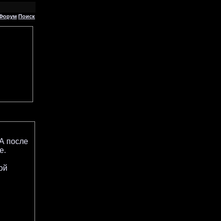
Форум
Поиск
А после
е.
м
ой