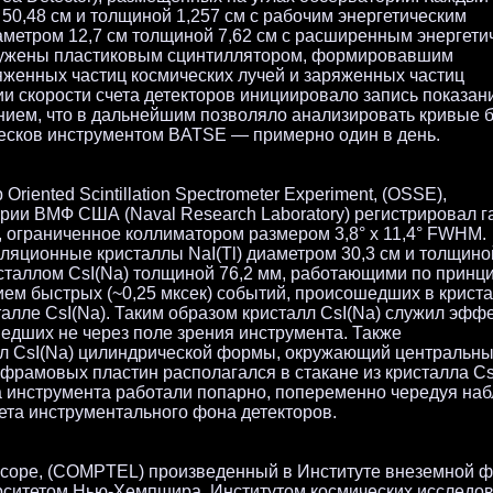
 50,48 см и толщиной 1,257 см с рабочим энергетическим
иаметром 12,7 см толщиной 7,62 см с расширенным энергети
кружены пластиковым сцинтиллятором, формировавшим
яженных частиц космических лучей и заряженных частиц
и скорости счета детекторов инициировало запись показан
ием, что в дальнейшим позволяло анализировать кривые 
лесков инструментом BATSE — примерно один в день.
ented Scintillation Spectrometer Experiment, (OSSE),
рии ВМФ США (Naval Research Laboratory) регистрировал 
, ограниченное коллиматором размером 3,8° x 11,4° FWHM.
ляционные кристаллы NaI(Tl) диаметром 30,3 см и толщино
исталлом CsI(Na) толщиной 76,2 мм, работающими по принц
нием быстрых (~0,25 мксек) событий, происошедших в криста
алле CsI(Na). Таким образом кристалл CsI(Na) служил эфф
едших не через поле зрения инструмента. Также
лл CsI(Na) цилиндрической формы, окружающий центральн
ьфрамовых пластин располагался в стакане из кристалла Cs
а инструмента работали попарно, попеременно чередуя на
ета инструментального фона детекторов.
escope, (COMPTEL) произведенный в Институте внеземной ф
ерситетом Нью-Хемпшира, Институтом космических исследо