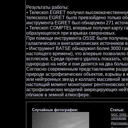
Результаты работы:
• Телескоп EGRET получил высококачественную
телескопа EGRET было превзойдено только обс
инструмента EGRET был обнаружен 271 источни
• Телескоп COMPTEL впервые получил карту га
образующегося при взрывах сверхновых.
При помощи инструмента OSSE были получены
галактических и внегалактических источников 
• Инструмент BATSE обнаружил более 3000 га
настоящего времени), что впервые позволило 
всплесков. Среди прочего удалось показать, ч
однородно на небе и они делятся на два больш
Согласно современным представлениям раздел
природе астрофизических объектов, взрывы в 
или нейтронных звезд и коллапс массивной з
настоящий момент мониторинг рентгеновских 
астрофизических моделей аккрецирующих нейт
облаков в земной атмосфере.
Случайные фотографии:
Статьи:
NGC 3293: 
скопление
Рентгеновс