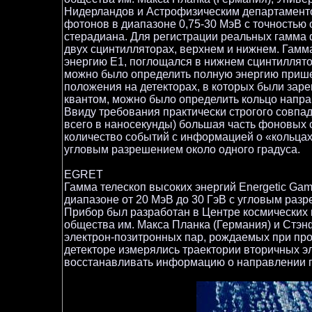
Нидерландов и Астрофизическим департамент
фотонов в диапазоне 0,75-30 МэВ с точностью 
стерадиана. Для регистрации реальных гамма
двух сцинтилляторах, верхнем и нижнем. Гамм
энергию E1, поглощался в нижнем сцинтиллятор
можно было определить полную энергию прише
положения на детекторах, в которых были за
квантом, можно было определить кольцо напра
Ввиду требования практически строгого совпад
всего в наносекунды) большая часть фоновых
количество событий с информацией о «кольцах
угловым разрешением около одного градуса.
EGRET
Гамма телескоп высоких энергий Energetic Gam
диапазоне от 20 МэВ до 30 ГэВ с угловым разр
Прибор был разработан в Центре космических 
общества им. Макса Планка (Германия) и Стэн
электрон-позитронных пар, рождаемых при про
детекторе измерялись траектории вторичных эл
восстанавливать информацию о направлении п