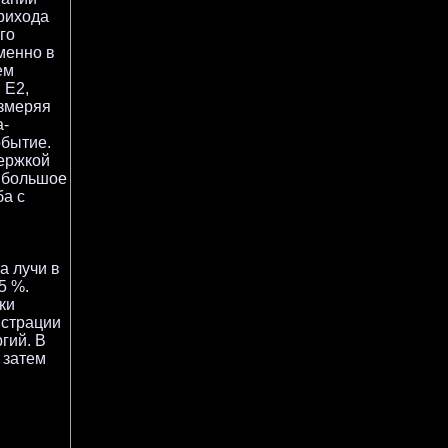
рихода
го
менно в
ем
 E2,
Измеряя
а-
обытие.
держкой
я большое
ба с
а лучи в
5 %.
ки
истрации
гий. В
 затем