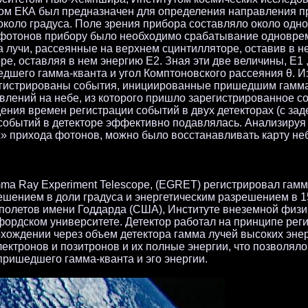
ом ЕКА был предназначен для определения направления п
около градуса. Поле зрения прибора составляло около одно
 фотонов прибору было необходимо срабатывание одновре
а лучи, рассеянные на верхнем сцинтилляторе, оставив в н
е, оставляя в нем энергию E2. Зная эти две величины, E1 ,
дшего гамма-кванта и угол Комптоновского рассеяния θ. 
регистрированы события, инициированные пришедшим гамм
влений на небе, из которого пришло зарегистрированное с
ения времен регистрации событий в двух детекторах (с за
 событий в детекторе эффективно подавлялась. Анализиру
» прихода фотонов, можно было восстанавливать карту не
ma Ray Experiment Telescope, (EGRET) регистрировал гамм
ешением в доли градуса и энергетическим разрешением в 1
полетов имени Годдарда (США), Институте внеземной физи
фордском университете. Детектор работал на принципе рег
хождении через объем детектора гамма лучей высоких энер
ектронов и позитронов и их полные энергии, что позволяло
ришедшего гамма-кванта и эго энергии.