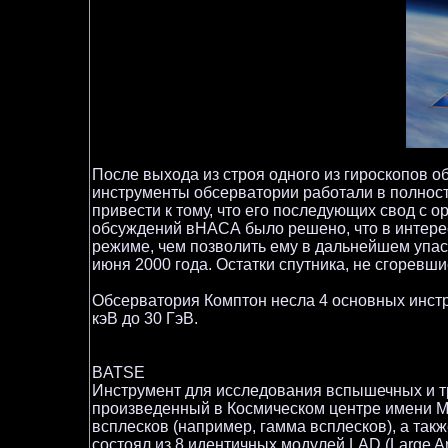
После выхода из строя одного из гироскопов об
инструменты обсерватории работали в полност
привести к тому, что его последующих свод с 
обсуждений вНАСА было решено, что в интерес
режиме, чем позволить ему в дальнейшем упас
июня 2000 года. Остатки спутника, не сгоревш
Обсерватория Комптон несла 4 основных инстр
кэВ до 30 ГэВ.
BATSE
Инструмент для исследования вспышечных и тра
произведенный в Космическом центре имени 
всплесков (например, гамма всплесков), а так
состоял из 8 идентичных модулей LAD (Large A