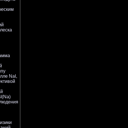
ческим
ий
блеска
гамма
й
ипу
лле NaI,
ективой
ый
I(Na)
блюдения
изики
ваний