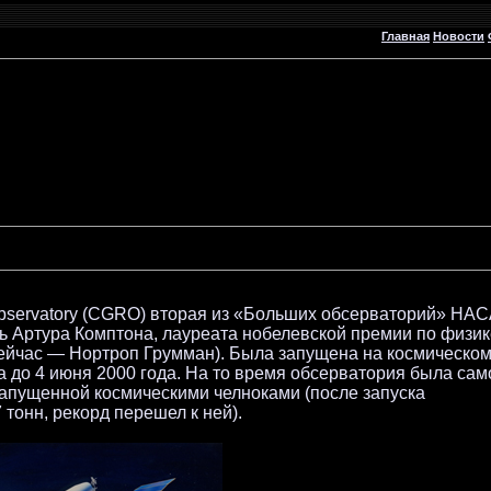
Главная
Новости
servatory (CGRO) вторая из «Больших обсерваторий» НАС
ь Артура Комптона, лауреата нобелевской премии по физик
йчас — Нортроп Грумман). Была запущена на космическо
а до 4 июня 2000 года. На то время обсерватория была сам
 запущенной космическими челноками (после запуска
тонн, рекорд перешел к ней).