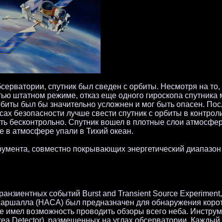
серватории, спутник был сведен с орбиты. Несмотря на то,
ью штатном режиме, отказ еще одного гироскопа спутника 
орбиты был бы значительно усложнен и мог быть опасен. По
ах безопасности лучше свести спутник с орбиты в контро
ть бесконтрольно. Спутник вошел в плотные слои атмосфе
ие в атмосфере упали в Тихий океан.
умента, совместно покрывающих энергетический диапазон 
нзиентных событий Burst and Transient Source Experiment
Маршалла (НАСА) был предназначен для обнаружения коро
же имел возможность проводить обзоры всего неба. Инстру
rea Detector), размещенных на углах обсерватории. Каждый