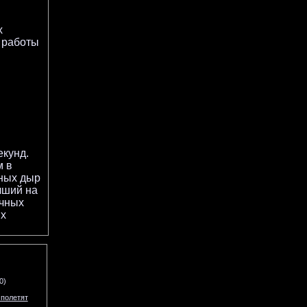
х
а работы
екунд.
м в
рных дыр
чший на
ичных
ых
0)
 полетят