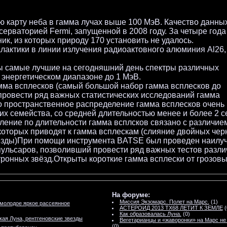
 карту неба в гамма лучах выше 100 МэВ. Качество данны
ерваторией Fermi, запущенной в 2008 году. За четыре год
к, из которых природу 170 установить не удалось.
лактики в линии излучения радиоактовного алюминия Al26,
 самые лучшие на сегодняшний день спектры различных
в энергетическом диапазоне до 1 МэВ.
мма всплесков (самый большой набор гамма всплесков до
провести ряд важных статистических исследований гамма
то пространственное распределение гамма всплесков очень
их семейства, со средней длительностью менее и более 2 с
ение по длительности гамма всплсков связано с различие
которых приводят к гамма всплескам (слияние двойных че
везды)При помощи инструмента BATSE был проведен наилу
пульсаров, позволивший провести ряд важных тестов разл
ронных звёзд.Открыты короткие гамма всплески от грозов
На форуме:
Миссия Экзомарс. Полет на Марс.
(1)
молодое яркое рассеянное
АСТЕРОИД 2013 TX68 ЛЕТИТ К ЗЕМЛЕ
(
Как образовалась Луна.
(0)
кая Луна, рентгеновские звезды
Вегетарианцы и «жаворонки» на Марс не
(0)