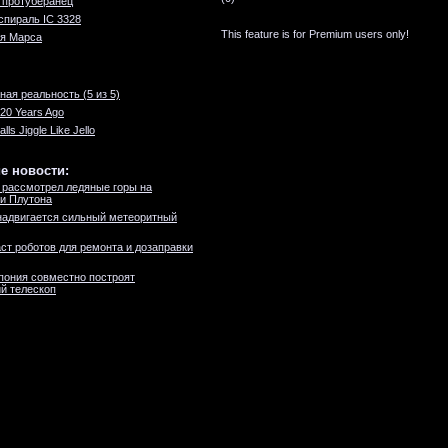
 протуберанец
спираль IC 3328
This feature is for Premium users only!
ия Марса
ная реальность (5 из 5)
20 Years Ago
lls Jiggle Like Jello
е новости:
рассмотрел ледяные горы на
и Плутона
адвигается сильный метеоритный
ст роботов для ремонта и дозаправки
пония совместно построят
й телескоп