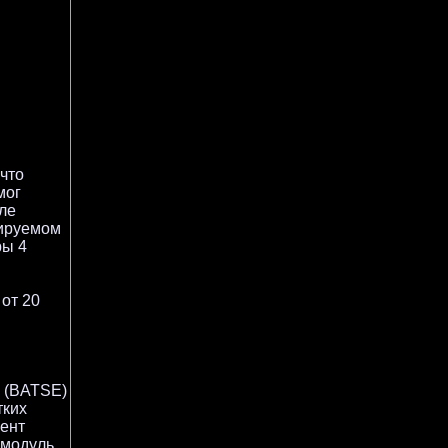
 что
мог
сле
лируемом
ры 4
от 20
, (BATSE)
тких
мент
 модуль