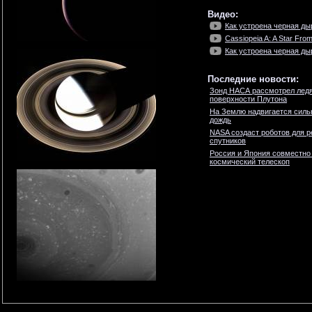
Видео:
Как устроена черная ды
Cassiopeia A: A Star From
Как устроена черная ды
Последние новости:
Зонд НАСА рассмотрел ледя
поверхности Плутона
На Землю надвигается сил
дождь
NASA создаст роботов для р
спутников
Россия и Япония совместно
космический телескоп