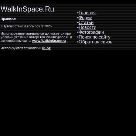
WalkInSpace.Ru
•
Главная
•
Форум
Правила:
•
Статьи
«Путешествие в космос» © 2026
•
Новости
•
Фотографии
Использование материалов допускается при
•
Поиск по сайту
условии указания авторства WalkInSpace.ru и
активной ссылки на
www.WalkInSpace.ru
.
•
Обратная связь
Используются технологии
uCoz