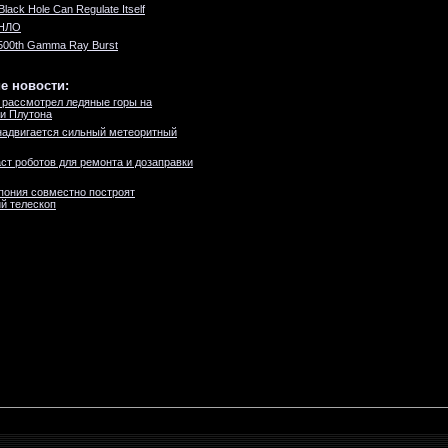
 Black Hole Can Regulate Itself
 НЛО
s 500th Gamma Ray Burst
е новости:
рассмотрел ледяные горы на
и Плутона
адвигается сильный метеоритный
ст роботов для ремонта и дозаправки
пония совместно построят
й телескоп