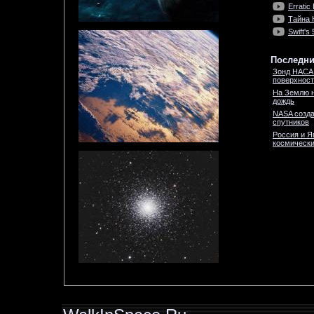
Erratic
Тайна
Swift'
Последни
Зонд НАСА 
поверхност
На Землю н
дождь
NASA созда
спутников
Россия и Я
космически