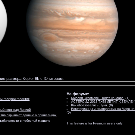
ие размера Kepler-9b с Юпитером.
На форуме:
Миссия Экзомарс. Полет на Марс.
(1)
м галереи галактик
АСТЕРОИД 2013 TX68 ЛЕТИТ К ЗЕМЛЕ
(
Как образовалась Луна.
(0)
Вегетарианцы и «жаворонки» на Марс не
ый свет над Ливией
(0)
тва скрывают данные о пришельцах
табильности в небесной машине
This feature is for Premium users only!