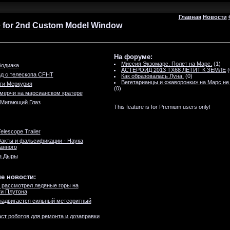
Главная
Новости
e for 2nd Custom Model Window
На форуме:
Миссия Экзомарс. Полет на Марс.
(1)
Зодиака
АСТЕРОИД 2013 TX68 ЛЕТИТ К ЗЕМЛЕ
(
д с телескопа CFHT
Как образовалась Луна.
(0)
Вегетарианцы и «жаворонки» на Марс не
ти Меркурия
(0)
мерчи на марсианском кратере
 Мигающий Глаз
This feature is for Premium users only!
elescope Trailer
акты и фальсификации - Наука
анного
е Дыры
е новости:
 рассмотрел ледяные горы на
и Плутона
надвигается сильный метеоритный
ст роботов для ремонта и дозаправки