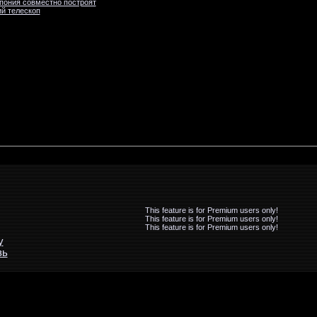
пония совместно построят
й телескоп
This feature is for Premium users only!
This feature is for Premium users only!
This feature is for Premium users only!
у
зь