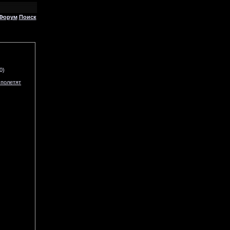
Форум
Поиск
0)
 полетят