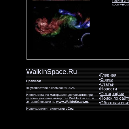
Россия и Я
космически
WalkInSpace.Ru
•
Главная
•
Форум
Правила:
•
Статьи
«Путешествие в космос» © 2026
•
Новости
•
Фотографии
Использование материалов допускается при
•
Поиск по сайт
условии указания авторства WalkInSpace.ru и
активной ссылки на
www.WalkInSpace.ru
.
•
Обратная свя
Используются технологии
uCoz