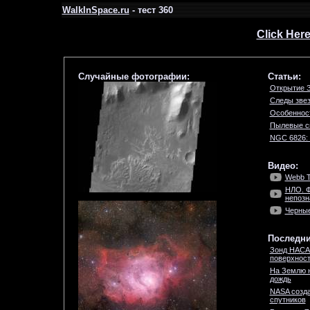
WalkInSpace.ru
- тест 360
Click Her
Случайные фотографии:
Статьи:
Открытие 
Следы звез
Особеннос
Пылевые с
NGC 6826:
Видео:
Webb T
НЛО. Ф
непозн
Черны
Последни
Зонд НАСА
поверхност
На Землю 
дождь
NASA созда
спутников