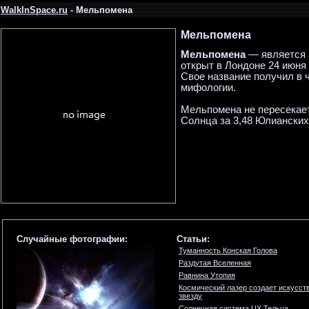
WalkInSpace.ru
- Мельпомена
Мельпомена
Мельпомена
— является 
открыт в Лондоне 24 июня
Свое название получил в 
мифологии.
Мельпомена не пересекает
Солнца за 3,48 Юлианских
Случайные фотографии:
Статьи:
Туманность Конская Голова
Раздутая Вселенная
Равнина Утопия
Космический лазер создает искусст
звезду
Солнечная система UX Тельца