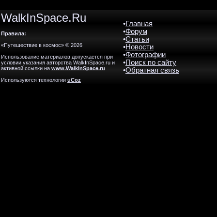
WalkInSpace.Ru
•
Главная
•
Форум
Правила:
•
Статьи
«Путешествие в космос» © 2026
•
Новости
•
Фотографии
Использование материалов допускается при
•
Поиск по сайту
условии указания авторства WalkInSpace.ru и
активной ссылки на
www.WalkInSpace.ru
.
•
Обратная связь
Используются технологии
uCoz