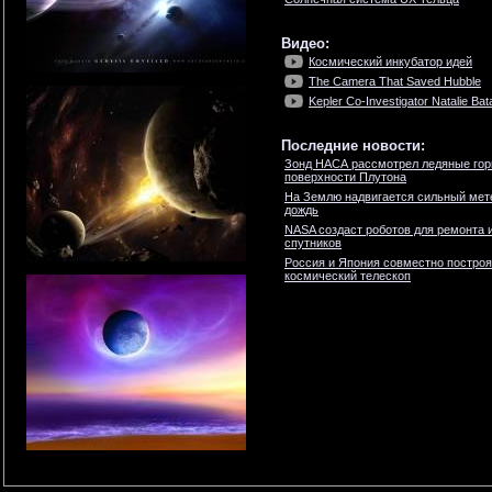
Видео:
Космический инкубатор идей
The Camera That Saved Hubble
Kepler Co-Investigator Natalie Bat
Последние новости:
Зонд НАСА рассмотрел ледяные гор
поверхности Плутона
На Землю надвигается сильный мет
дождь
NASA создаст роботов для ремонта 
спутников
Россия и Япония совместно построя
космический телескоп