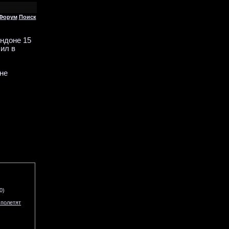
Форум
Поиск
ндоне 15
ил в
не
0)
 полетят