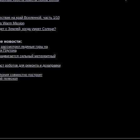
ствие на край Вселенной. часть 1/10
's Warm Mission
дет с Землей, когда умрет Солнце?
е новости:
 рассмотрел ледяные горы на
и Плутона
надвигается сильный метеоритный
ст роботов для ремонта и дозаправки
пония совместно построят
й телескоп