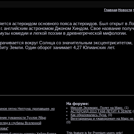
Главная
Новости
ется астероидом основного пояса астероидов. Был открыт в Ло
 г. английским астрономом Джоном Хиндом. Свое название получ
 музы комедии и легкой поэзии в древнегреческой мифологии.
рачивается вокруг Солнца со значительным эксцентриситетом, 
биту Земли. Один оборот занимает 4,27 Юлианских лет.
На форуме:
Миссия Экзомарс. Полет на Марс.
(1)
мное пятно Нептуна: пропавшее, но
АСТЕРОИД 2013 TX68 ЛЕТИТ К ЗЕМЛЕ
(
Как образовалась Луна.
(0)
ение туманности Тухлое Яйцо
Вегетарианцы и «жаворонки» на Марс не
(0)
згляд в глубины Вселенной
олова"
This feature is for Premium users only!
 ионный хвосты кометы Хейла-Боппа