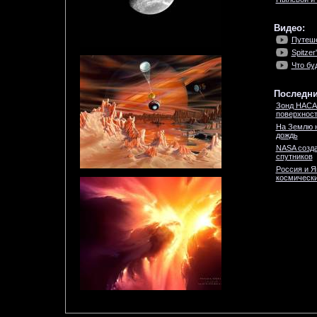
Видео:
Путеше
Spitzer
Что бу
Последни
Зонд НАСА
поверхност
На Землю 
дождь
NASA созда
спутников
Россия и Я
космически