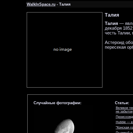
WalkInSpace.ru
- Талия
Талия
Талия
— явля
декабря 1852
честь Талии,
Астероид обо
пересекая ор
Случайные фотографии:
Статьи:
Великое те
не забытое
Происхожд
Hubble — в
"Конская г
Пылевой и