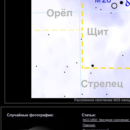
Рассеянное скопление M26 нахо
Случайные фотографии:
Статьи:
NGC1850: Звездное скопление
Павонис