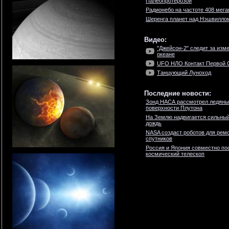
Палеопротерозой
Радионебо на частоте 408 мега
Шеренга планет над Нэшвилло
Видео:
"Джейсон-2" следит за изм
океане
UFO НЛО Контакт Первой Ст
Танцующий Луноход
Последние новости:
Зонд НАСА рассмотрел ледяны
поверхности Плутона
На Землю надвигается сильны
дождь
NASA создаст роботов для ремо
спутников
Россия и Япония совместно по
космический телескоп