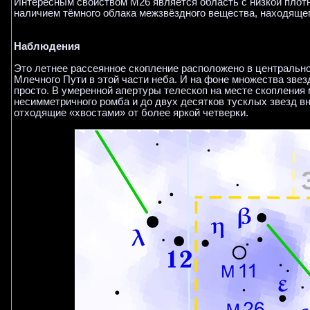
Интересным свойством М26 является область с низкой плотн
наличием тёмного облака межзвёздного вещества, находяще
Наблюдения
Это летнее рассеянное скопление расположено в центрально
Млечного Пути в этой части неба. И на фоне множества зве
просто. В умеренной апертуры телескоп на месте скопления 
несимметричного ромба и до двух десятков тусклых звезд вн
отходящие «хвостами» от более яркой четверки.