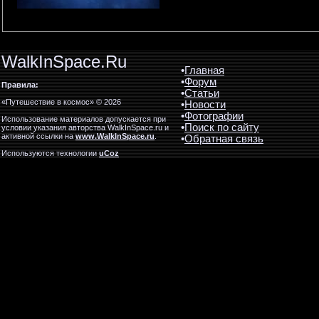
WalkInSpace.Ru
•
Главная
•
Форум
Правила:
•
Статьи
«Путешествие в космос» © 2026
•
Новости
•
Фотографии
Использование материалов допускается при
•
Поиск по сайту
условии указания авторства WalkInSpace.ru и
активной ссылки на
www.WalkInSpace.ru
.
•
Обратная связь
Используются технологии
uCoz