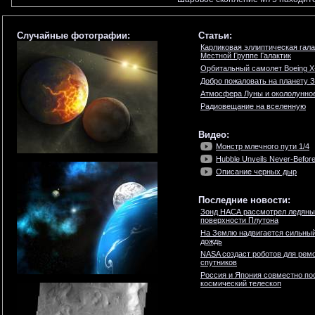
Случайные фотографии:
Статьи:
Карликовая эллиптическая гал
Местной Группе Галактик
Орбитальный самолет Boeing X
Добро пожаловать на планету 
Атмосфера Луны и окололунно
Радиовещание на вселенную
Видео:
Монстр млечного пути 1/4
Hubble Unveils Never-Befor
Описание черных дыр
Последние новости:
Зонд НАСА рассмотрел ледяны
поверхности Плутона
На Землю надвигается сильны
дождь
NASA создаст роботов для ремо
спутников
Россия и Япония совместно по
космический телескоп