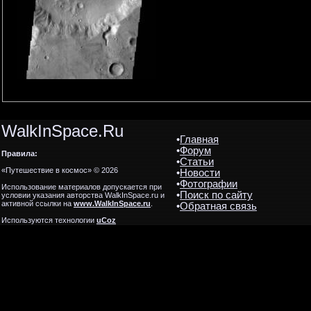
WalkInSpace.Ru
•
Главная
•
Форум
Правила:
•
Статьи
«Путешествие в космос» © 2026
•
Новости
•
Фотографии
Использование материалов допускается при
•
Поиск по сайту
условии указания авторства WalkInSpace.ru и
активной ссылки на
www.WalkInSpace.ru
.
•
Обратная связь
Используются технологии
uCoz