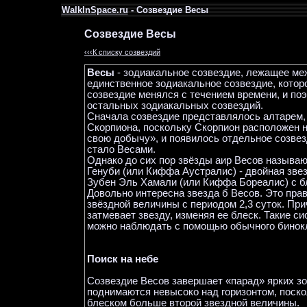
WalkInSpace.ru
- Созвездие Весы
Созвездие Весы
‹‹‹К списку созвездий
Весы
- зодиакальное созвездие, лежащее ме
единственное зодиакальное созвездие, котор
созвездие менялся с течением времени, и по
остальных зодиакальных созвездий.
Сначала созвездие представлялось алтарем, 
Скорпиона, поскольку Скорпион расположен 
свою добычу», и появилось отдельное созвез
стало Весами.
Однако до сих пор звёзды аир Весов называ
Генуби (или Киффа Аустралис) - двойная звез
Зубен Эль Хамали (или Киффа Бореалис) с бл
Довольно интересна звезда б Весов. Это прав
звёздной величины с периодом 2,3 суток. При
затмевает звезду, изменяя ее блеск. Такие 
можно наблюдать с помощью обычного бинокл
Поиск на небе
Созвездие Весов завершает «парад» ярких з
поднимаются невысоко над горизонтом, поскол
блеском больше второй звездной величины.