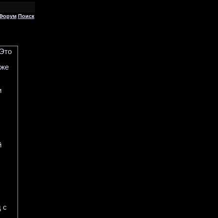
Форум
Поиск
 Это
зже
и
й
 с