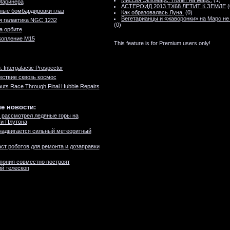
Миссия Экзомарс. Полет на Марс.
(1)
Маринера
АСТЕРОИД 2013 TX68 ЛЕТИТ К ЗЕМЛЕ
(
ные бомбардировки глаз
Как образовалась Луна.
(0)
Вегетарианцы и «жаворонки» на Марс не
 галактика NGC 1232
(0)
а орбите
копление M15
This feature is for Premium users only!
 Intergalactic Prospector
ствие сквозь космос
auts Race Through Final Hubble Repairs
е новости:
 рассмотрел ледяные горы на
и Плутона
надвигается сильный метеоритный
ст роботов для ремонта и дозаправки
пония совместно построят
й телескоп