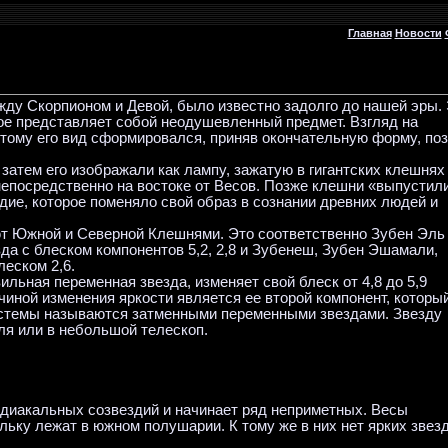
Главная
Новости
жду Скорпионом и Девой, было известно задолго до нашей эры.
ое представляет собой неодушевленный предмет. Взгляд на
этому его вид сформировался, приняв окончательную форму, по
затем его изображали как лампу, зажатую в гигантских клешнях
непосредственно на востоке от Весов. Позже клешни «выпустил
дие, которое поменяло свой образ в сознании древних людей и
ют Южной и Северной Клешнями. Это соответственно Зубен Эль
да с блеском компонентов 5,2, 2,8 и Зубенеш, Зубен Эшамали,
еском 2,6.
ильная переменная звезда, изменяет свой блеск от 4,8 до 5,9
чиной изменения яркости является ее второй компонент, которы
системы называются затменными переменными звездами. Звезду
я или в небольшой телескоп.
одиакальных созвездий и начинает ряд неприметных. Весы
ьку лежат в южном полушарии. К тому же в них нет ярких звезд