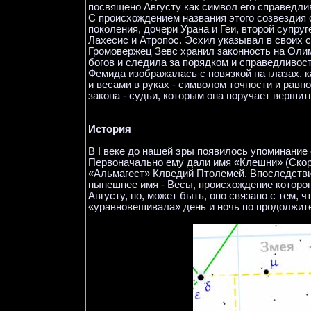
посвящено Августу как символ его справедли
С происхождением названия этого созвездия 
поколения, дочери Урана и Геи, второй супру
Лахесис и Атропос. Эсхил указывал в своих 
Громовержец Зевс хранил законность на Олим
богов и следила за порядком и справедливос
Фемида изображалась с повязкой на глазах, к
и весами в руках - символом точности и рав
закона - судьи, которым она поручает верши
История
В I веке до нашей эры появилось упоминание 
Первоначально ему дали имя «Клешни» (Скорп
«Альмагест» Клведий Птолемей. Впоследствии
нынешнее имя - Весы, происхождение которог
Августу, но, может быть, оно связано с тем, 
«уравновешивала» день и ночь по продолжит