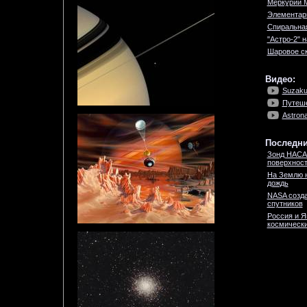
Меркурий 
Элементар
Спиральная
"Астро-2" н
Шаровое с
Видео:
Suzaku:
Путеше
Astron
Последни
Зонд НАСА
поверхност
На Землю 
дождь
NASA созда
спутников
Россия и Я
космически