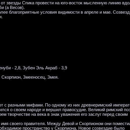
 от звезды Спика провести на юго-восток мысленную линию вдо
и (а Весов).
олее благоприятные условия видимости в апреле и мае. Созвезд
и.
уби - 2,8, Зубен Эль Акраб - 3,9
, Скорпион, Змееносец, Змея.
т с разными мифами. По одному из них древнеримский императ
лся о своем народе и вершил правосудие. Великий римский по
ем творчестве на века в знак уважения его заслуг перед своим
имя своего правителя. Между Девой и Скорпионом они помести
необходимое пространство у Скорпиона. Новое созвездие было