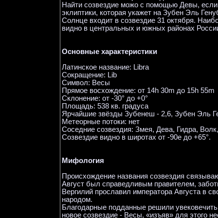
Найти созвездие можо с помощью Девы, если
эклиптики, которая укажет на Зубен Эль Генуб
Солнце входит в созвездие 31 октября. Наиб
видно в центральных и южных районах Росси
Основные характеристики
Латинское название: Libra
Сокращение: Lib
Символ: Весы
Прямое восхождение: от 14h 30m до 15h 55m
Склонение: от -30° до +0°
Площадь: 538 кв. градуса
Ярчайшие звёзды Зубенеш - 2,6, Зубен Эль Ген
Метеорные потоки: нет
Соседние созвездия: Змея, Дева, Гидра, Волк
Созвездие видно в широтах от -90е до +65°.
Мифология
Происхождение названия созвездия связываю
Август был справедливым правителем, заботи
Вергилий прославил императора Августа в сво
народом.
Благодарные подданные решили увековечить 
новое созвездие - Весы, «изъяв» для этого 