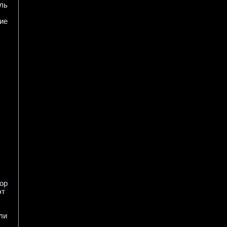
ль
ие
ор
эт
ли