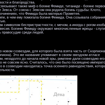
вости и благородства.
связывают также миф о богине Фемиде, титаниде - богине перво
ге Зевса. От союза с Зевсом она родила богинь судьбы: Клото,
сочинениях, что Фемида была матерью Прометея.
пе, в чем ему помогала богиня Фемида. Она созывала собрани
тью.
ак символом беспристрастности, с мечом, а иногда с рогом изоб
новесия. Богиню Фемиду окружают многочисленные жрецы - слуги
ть правосудие среди людей.
о новом созвездии, для которого была взята часть от Скорпиона
иона). Это же название упоминает в своем звездном атласе
, незадолго до начала новой эры, римляне дали созвездию его
о не совсем ясно. Считалось, что оно было посвящено императ
что в созвездии находилась точка осеннего равноденствия, котор
ельности.