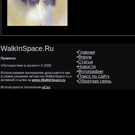
WalkInSpace.Ru
•
Главная
•
Форум
Правила:
•
Статьи
«Путешествие в космос» © 2026
•
Новости
•
Фотографии
Использование материалов допускается при
•
Поиск по сайту
условии указания авторства WalkInSpace.ru и
активной ссылки на
www.WalkInSpace.ru
.
•
Обратная связь
Используются технологии
uCoz