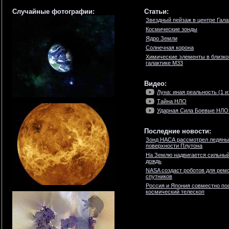
Случайные фотографии:
Статьи:
Звездный пейзаж в центре Гала
Космические зонды
Ядро Земли
Солнечная корона
Химические элементы в близко
галактике M33
Видео:
Луна: иная реальность (1 и
Тайна НЛО
Ударная Сила Боевые НЛО 
Последние новости:
Зонд НАСА рассмотрел ледяны
поверхности Плутона
На Землю надвигается сильны
дождь
NASA создаст роботов для ремо
спутников
Россия и Япония совместно по
космический телескоп