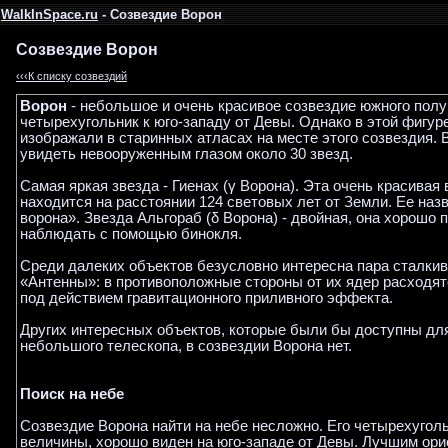
WalkInSpace.ru
- Созвездие Ворон
Созвездие Ворон
‹‹‹К списку созвездий
Ворон
- небольшое и очень красивое созвездие южного пол
четырехугольник к юго-западу от Девы. Однако в этой фигур
изображали в старинных атласах на месте этого созвездия. 
увидеть невооруженным глазом около 30 звезд.
Самая яркая звезда - Гиенах (γ Ворона). Эта очень красивая
находится на расстоянии 124 световых лет от Земли. Ее наз
ворона». Звезда Альгораб (δ Ворона) - двойная, она хорош
наблюдать с помощью бинокля.
Среди далеких объектов безусловно интересна пара сталкив
«Антенны»: в противоположные стороны от их ядер расходят
под действием гравитационного приливного эффекта.
Других интересных объектов, которые были бы доступны д
небольшого телескопа, в созвездии Ворона нет.
Поиск на небе
Созвездие Ворона найти на небе несложно. Его четырехугол
величины, хорошо виден на юго-западе от Девы. Лучшим ори