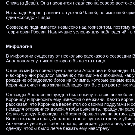
Спика (α Девы). Она находится недалеко на северо-востоке 
На западе Ворон граничит с тусклой Чашей, не имеющей ярки
один «сосед» - Гидра.
Созвездие поднимается невысоко над горизонтом, поэтому пе
территории России. Наилучшие условия для наблюдений - в 
Мифология
В мифологии существуют несколько рассказов о созвездии Во
Аполлоном спутником которого была эта птица.
Один из мифов повествует о любви Аполлона и Корониды. П
и вскоре у них родился мальчик с такими же сияющими, как 
рождение обрадовало богов на Олимпе, которые ознаменова
Коронида счастливо жили наблюдая как быстро растет их ма
Однажды Аполлон вынужден был покинуть свою возлюбленну
Корониду и приносить ему известия о ее жизни. Как-то ворон
рассказал, что Коронида веселится со своими подругами и с
немедля отправился домой, чтобы выяснить, правду ли расс
белую одежду Корониды, небрежно брошенную на ветвях дере
Ворон оказался прав, Аполлон в гневе пустил стрелу и убил
Асклепий чувствует себя хорошо, он играет дома а она, уви
одежду, чтобы было легче бежать ему навстречу.