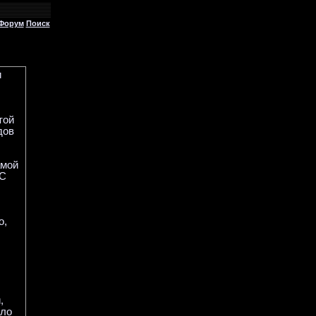
Форум
Поиск
и
той
дов
амой
GC
о,
,
шло