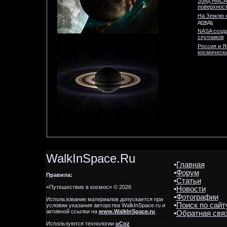
Зонд НАСА
поверхност
На Землю 
дождь
NASA созда
спутников
Россия и Я
космически
WalkInSpace.Ru
•
Главная
•
Форум
Правила:
•
Статьи
«Путешествие в космос» © 2026
•
Новости
•
Фотографии
Использование материалов допускается при
•
Поиск по сайт
условии указания авторства WalkInSpace.ru и
активной ссылки на
www.WalkInSpace.ru
.
•
Обратная свя
Используются технологии
uCoz