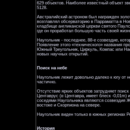
629 объектов. Наиболее известный объект з
5128.
Австралийский астроном был награжден золо
возглавлял обсерваторию в Парраматта в Нов
кладбище англиканской церкви святого Паулс
где он проработал большую часть своей жизн
Наугольник - последнее, 88-е созвездие, кот
Появление этого «технического» названия про
Южный Треугольник, Циркуль, Компас или Нас
новых научных открытий.
Поиск на небе
Наугольник лежит довольно далеко к югу от н
частично.
Отсутствие ярких объектов затрудняет поиск
Центаврус (α Центавра, имеет блеск -0,01m)
соседями Наугольника являются созвездия Же
востоке и Скорпиона на севере.
Наугольник виден только в южных регионах Р
История