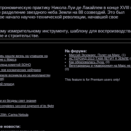
строномическую практику Никола Луи де Лакайлем в конце XVIII 
разделение звездного неба Земли на 88 созвездий. Это был
е начало научно-технической революции, начавшей свое
ому измерительному инструменту, шаблону для воспроизводств
е и строительстве.
На форуме:
Миссия Экзомарс. Полет на Марс.
(1)
вь нашли жизнь на упавшем на
АСТЕРОИД 2013 TX68 ЛЕТИТ К ЗЕМЛЕ
(
не с Марса
Как образовалась Луна.
(0)
олнца кометой SOHO
Вегетарианцы и «жаворонки» на Марс не
(0)
лов космических нейтрино
емле возникла из-за инопланетян
ия)
This feature is for Premium users only!
ий период
и из бездны свет знания
ompletes second segment of its flight
20th: Carina Nebula
е новости: