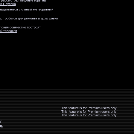
 рассмотрел ледяные горы на
и Плутона
надвигается сильный метеоритный
ст роботов для ремонта и дозаправки
пония совместно построят
й телескоп
This feature is for Premium users only!
This feature is for Premium users only!
This feature is for Premium users only!
у
зь