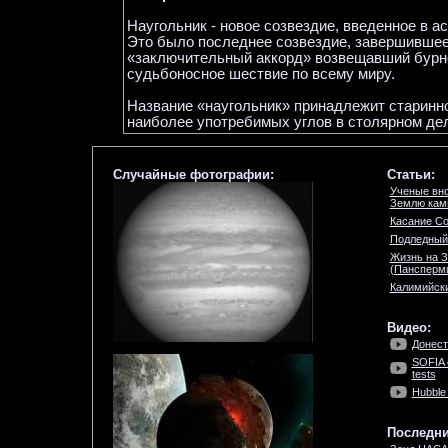
Наугольник - новое созвездие, введенное в а
Это было последнее созвездие, завершившее 
«заключительный аккорд» возвещавший бурно
судьбоносное шествие по всему миру.
Название «наугольник» принадлежит старинн
наиболее употребимых углов в столярном дел
Случайные фотографии:
Статьи:
Ученые вно
Землю кам
Касание С
Подледный 
Жизнь на З
(Пансперм
Калимийск
Видео:
Донест
SOFIA c
tests
Hubble 
Последни