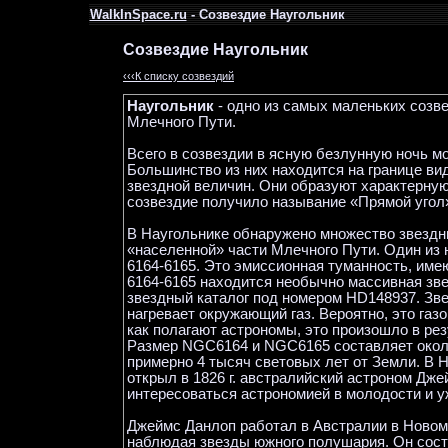
WalkInSpace.ru
- Созвездие Наугольник
Созвездие Наугольник
‹‹‹К списку созвездий
Наугольник
- одно из самых маленьких созве
Млечного Пути.
Всего в созвездии в ясную безлунную ночь м
Большинство из них находится на границе ви
звездной величин. Они образуют характерную 
созвездие получило называние «Прямой угол
В Наугольнике обнаружено множество звездн
«населенной» части Млечного Пути. Один из 
6164-6165. Это эмиссионная туманность, им
6164-6165 находится необычно массивная зве
звездный каталог под номером HD148937. Зве
нагревает окружающий газ. Вероятно, это газ
как полагают астрономы, это произошло в ре
Размер NGC6164 и NGC6165 составляет около
примерно 4 тысяч световых лет от Земли. В 
открыл в 1826 г. австралийский астроном Дж
интересоваться астрономией в молодости и уж
Джеймс Данлоп работал в Австралии в Новом
наблюдая звезды южного полушария. Он соста