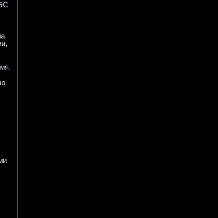
NGC
на
и,
емя.
во
ми