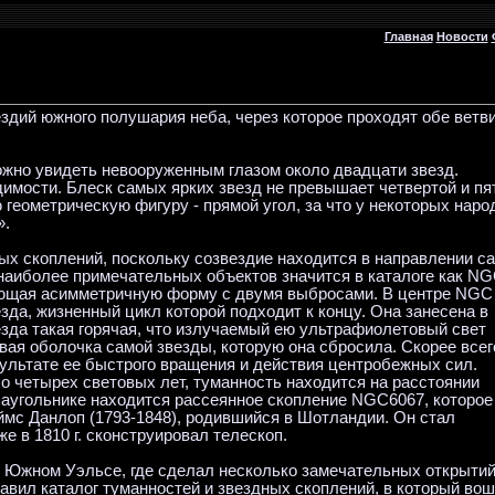
Главная
Новости
здий южного полушария неба, через которое проходят обе ветв
ожно увидеть невооруженным глазом около двадцати звезд.
димости. Блеск самых ярких звезд не превышает четвертой и пя
геометрическую фигуру - прямой угол, за что у некоторых наро
».
ых скоплений, поскольку созвездие находится в направлении с
наиболее примечательных объектов значится в каталоге как N
еющая асимметричную форму с двумя выбросами. В центре NGC
зда, жизненный цикл которой подходит к концу. Она занесена в
зда такая горячая, что излучаемый ею ультрафиолетовый свет
овая оболочка самой звезды, которую она сбросила. Скорее всег
зультате ее быстрого вращения и действия центробежных сил.
 четырех световых лет, туманность находится на расстоянии
Наугольнике находится рассеянное скопление NGC6067, которое
еймс Данлоп (1793-1848), родившийся в Шотландии. Он стал
е в 1810 г. сконструировал телескоп.
 Южном Уэльсе, где сделал несколько замечательных открытий
вил каталог туманностей и звездных скоплений, в который во