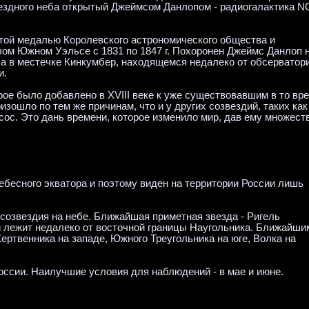
вездного неба открытый Джеймсом Данлопом - радиогалактика 
той медалью Королевского астрономического общества и
ом Южном Уэльсе с 1831 по 1847 г. Похоронен Джеймс Данлоп 
а в местечке Кинкумбер, находящемся недалеко от обсерватори
и.
орое было добавлено в XVIII веке к уже существовавшим в то вр
изошло по тем же причинам, что и у других созвездий, таких как
ос. Это дань времени, которое изменило мир, дав ему множест
ебесного экватора и поэтому виден на территории России лишь
 созвездия на небе. Ближайшая приметная звезда - Ригель
 и лежит недалеко от восточной границы Наугольника. Ближайши
ртвенника на западе, Южного Треугольника на юге, Волка на
оссии. Наилучшие условия для наблюдений - в мае и июне.