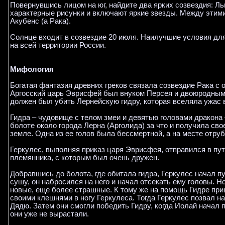
Повернувшись лицом на юг, найдите два ярких созвездия: Льв
характерные рисунки и включают яркие звезды. Между этими
Акубенс (а Рака).
Солнце входит в созвездие 20 июля. Наилучшие условия дл
на всей территории России.
Мифология
Богатая фантазия древних греков связала созвездие Рака с 
Аргосский царь Эврисфей был внуком Персея и двоюродным 
должен был убить Лернейскую гидру, которая вселяла ужас 
Гидра – чудовище с телом змеи и девятью головами дракон
болоте около города Лерна (Арголида) за что и получила св
земле. Одна из ее голов была бессмертной, а на месте отру
Геркулес, выполняя приказ царя Эврисфея, отправился в пут
племянника, с которым был очень дружен.
Добравшись до болота, где обитала гидра, Геркулес начал п
сушу, он набросился на него и начал отсекать ему головы. 
новые, еще более страшные. К тому же на помощь Гидре при
своими клешнями в ногу Геркулеса. Тогда Геркулес позвал н
Дядю. Затем они смогли победить Гидру, когда Иолай начал 
они уже не вырастали.