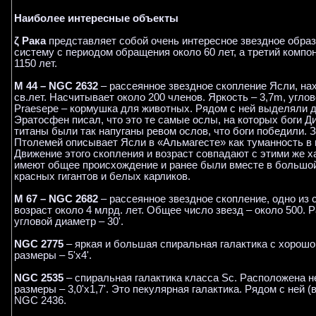
Наиболее интересные объекты
ζ Рака
представляет собой очень интересное звездное обра
систему с периодом обращения около 60 лет, а третий компо
1150 лет.
M 44 – NGC 2632
– рассеянное звездное скопление Ясли, нах
св.лет. Насчитывает около 200 членов. Яркость – 3,7m, угло
Praesepe – кормушка для животных. Рядом с ней выделяли дву
Эратосфен писал, что это те самые ослы, на которых боги Д
титаны были так напуганы ревом ослов, что боги победили.
Птолемей описывает Ясли в «Альмагесте» как туманность в г
Движение этого скопления и возраст совпадают с этими же х
имеют общее происхождение и ранее были вместе в большой
красных гигантов и белых карликов.
M 67 – NGC 2682
– рассеянное звездное скопление, одно из 
возраст около 4 млрд. лет. Общее число звезд – около 500. Р
угловой диаметр – 30'.
NGC 2775
– яркая и большая спиральная галактика с хорошо
размеры – 5'x4'.
NGC 2535
– спиральная галактика класса Sc. Расположена н
размеры – 3,0'x1,7'. Это пекулярная галактика. Рядом с ней 
NGC 2436.