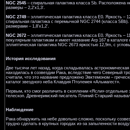
NGC 2545
– спиральная галактика класса Sb. Расположена не
размеры – 2,2'x1,3'.
NGC 2749
– эллиптическая галактика класса E0. Яркость – 12
спиральная галактика с перемычкой NGC 2744 (класса SBb). 
размерами – 1,8'x1,2'.
NGC 2672
– эллиптическая галактика класса E0. Яркость – 11
пекулярным галактикам и имеет название Arp 167 в каталоге
эллиптическая галактика NGC 2673 яркостью 12,9m, с угловым
История исследования
Две тысячи лет назад, когда складывалась астрономическая
находилась в созвездии Рака, вследствие чего Северный тр
считали, что это название предложено Эвктемоном – греческ
каталог звездного неба Клавдия Птолемея «Альмагест».
Первым, кто смог различить в скоплении «Ясли» отдельные 
телескоп. Древнеримский писатель Плиний Старший называ
Наблюдение
Рака обнаружить на небе довольно сложно, поскольку созвез
трудно сделать в крупных городах из-за запыленности возду