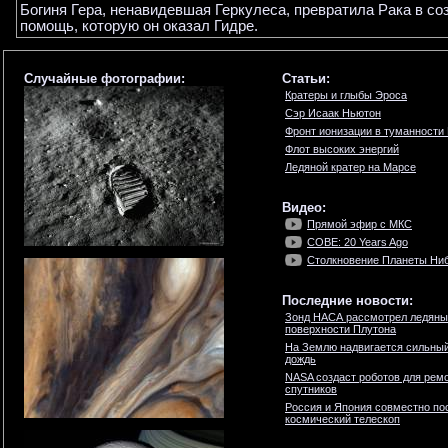
Богиня Гера, ненавидевшая Геркулеса, превратила Рака в соз
помощь, которую он оказал Гидре.
Случайные фотографии:
Статьи:
Кратеры и глыбы Эроса
Сэр Исаак Ньютон
Фронт ионизации в туманности
Флот высоких энергий
Ледяной кратер на Марсе
Видео:
Прямой эфир с МКС
COBE: 20 Years Ago
Столкновение Планеты Ни
Последние новости:
Зонд НАСА рассмотрел ледяны
поверхности Плутона
На Землю надвигается сильны
дождь
NASA создаст роботов для ремо
спутников
Россия и Япония совместно по
космический телескоп