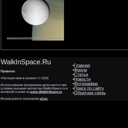
WalkInSpace.Ru
•
Главная
•
Форум
Правила:
•
Статьи
«Путешествие в космос» © 2026
•
Новости
•
Фотографии
Использование материалов допускается при
•
Поиск по сайту
условии указания авторства WalkInSpace.ru и
активной ссылки на
www.WalkInSpace.ru
.
•
Обратная связь
Используются технологии
uCoz