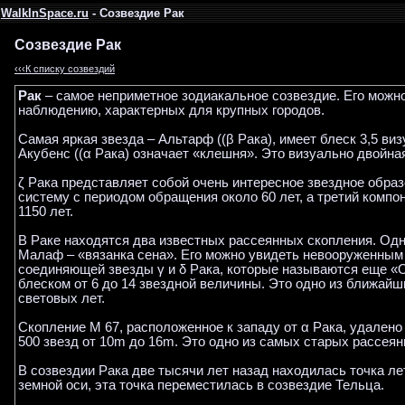
WalkInSpace.ru
- Созвездие Рак
Созвездие Рак
‹‹‹К списку созвездий
Рак
– самое неприметное зодиакальное созвездие. Его можно
наблюдению, характерных для крупных городов.
Самая яркая звезда – Альтарф ((β Рака), имеет блеск 3,5 в
Акубенс ((α Рака) означает «клешня». Это визуально двойна
ζ Рака представляет собой очень интересное звездное обра
систему с периодом обращения около 60 лет, а третий компо
1150 лет.
В Раке находятся два известных рассеянных скопления. Одно 
Малаф – «вязанка сена». Его можно увидеть невооруженным г
соединяющей звезды γ и δ Рака, которые называются еще «О
блеском от 6 до 14 звездной величины. Это одно из ближайш
световых лет.
Скопление M 67, расположенное к западу от α Рака, удалено
500 звезд от 10m до 16m. Это одно из самых старых рассеянн
В созвездии Рака две тысячи лет назад находилась точка л
земной оси, эта точка переместилась в созвездие Тельца.