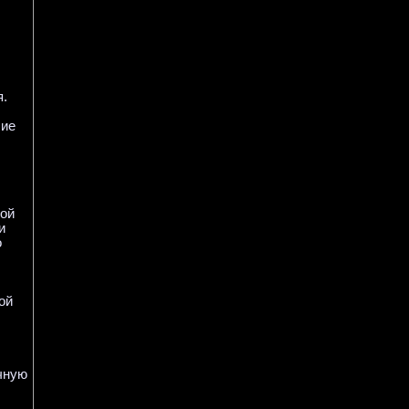
я.
шие
мой
и
о
ой
ачную