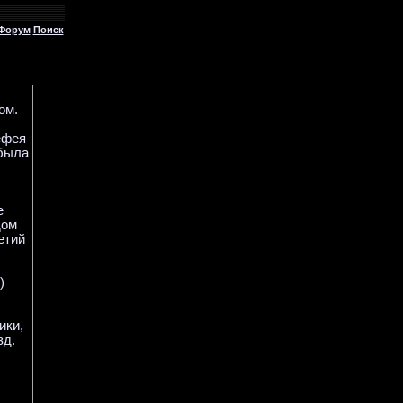
Форум
Поиск
ом.
ефея
 была
е
дом
етий
)
ики,
зд.