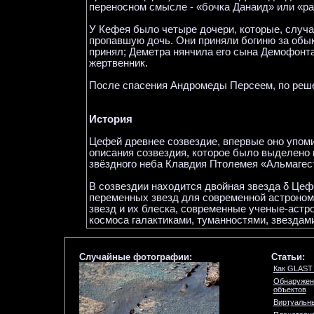
переносном смысле - «бочка Данаид» или «ра
У Кефея было четыре дочери, которые, случ
пропавшую дочь. Они приняли богиню за обы
принял; Деметра нянчила его сына Демофонта 
жертвенник.
После спасения Андромеды Персеем, по реш
История
Цефей древнее созвездие, впервые оно упоми
описания созвездия, которое было выделено н
звёздного неба Клавдия Птолемея «Альмагес
В созвездии находится двойная звезда δ Цеф
переменных звезд для современной астрономи
звезд и их блеска, современные ученые-астр
космоса галактиками, туманностями, звездам
Случайные фотографии:
Статьи:
Как GLAST 
Обнаружен
объектов
Виртуальны