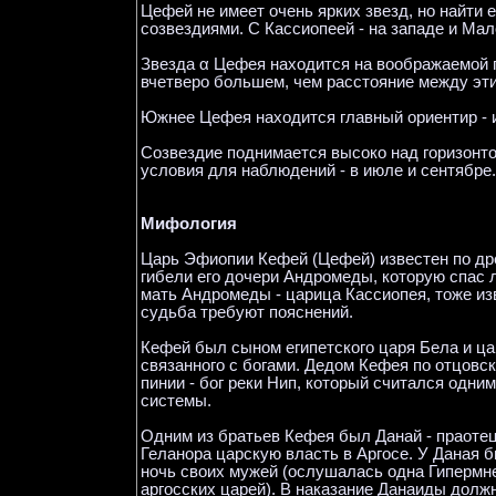
Цефей не имеет очень ярких звезд, но найти 
созвездиями. С Кассиопеей - на западе и Мал
Звезда α Цефея находится на воображаемой п
вчетверо большем, чем расстояние между эт
Южнее Цефея находится главный ориентир - и
Созвездие поднимается высоко над горизонто
условия для наблюдений - в июле и сентябре.
Мифология
Царь Эфиопии Кефей (Цефей) известен по д
гибели его дочери Андромеды, которую спас л
мать Андромеды - царица Кассиопея, тоже из
судьба требуют пояснений.
Кефей был сыном египетского царя Бела и ца
связанного с богами. Дедом Кефея по отцовс
пинии - бог реки Нип, который считался одни
системы.
Одним из братьев Кефея был Данай - праотец
Геланора царскую власть в Аргосе. У Даная 
ночь своих мужей (ослушалась одна Гипермн
аргосских царей). В наказание Данаиды долж