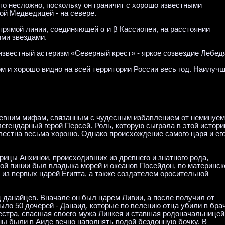
его несложно, поскольку он граничит с хорошо известными
ой Медведицей - на севере.
рямой линии, соединяющей α и β Кассиопеи, на расстоянии
ими звездами.
звестный астеризм «Северный крест» - яркое созвездие Лебед
м и хорошо видно на всей территории России весь год. Наилуч
ревним мифам, связанным с чудесным избавлением от неминуе
егендарный герой Персей. Роль, которую сыграла в этой истори
вестна весьма хорошо. Однако происхождение самого царя и ег
рицы Анхинои, происходивших из древнего и знатного рода,
кой пинии был владыка морей и океанов Посейдон, по материнск
м из первых царей Египта, а также создателем оросительной
 данайцев. Вначале он был царем Ливии, а после получил от
было 50 дочерей - Данаид, которые по велению отца убили в бр
естра, спасшая своего мужа Линкея и ставшая родоначальницей
ны были в Аиде вечно наполнять водой бездонную бочку. В