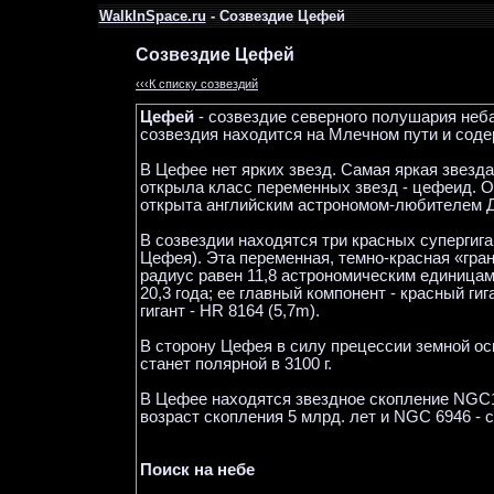
WalkInSpace.ru
- Созвездие Цефей
Созвездие Цефей
‹‹‹К списку созвездий
Цефей
- созвездие северного полушария неб
созвездия находится на Млечном пути и соде
В Цефее нет ярких звезд. Самая яркая звезда
открыла класс переменных звезд - цефеид. Он
открыта английским астрономом-любителем Дж
В созвездии находятся три красных супергиг
Цефея). Эта переменная, темно-красная «гран
радиус равен 11,8 астрономическим единицам.
20,3 года; ее главный компонент - красный ги
гигант - HR 8164 (5,7m).
В сторону Цефея в силу прецессии земной о
станет полярной в 3100 г.
В Цефее находятся звездное скопление NGC1
возраст скопления 5 млрд. лет и NGC 6946 - 
Поиск на небе