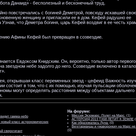
бота Данаид» - бесполезный и бесконечный труд.
айно повстречались с богиней Деметрой, повсюду искавшей сво
кновенную женщину и пригласили ее в дом. Кефей радушно ее
Узнав, что Деметра богиня, царь Кефей воздвиг в ее честь хра
ению Афины Кефей был превращен в созвездие.
нается Евдоксом Книдским. Он, вероятно, только автор первого
а звездном небе задолго до него. Созвездие включено в катало
т».
ея, открывшая класс переменных звезд - цефеид Важность изу
и состоит в том, что с их помощью, изучая пульсации оболоче
ономы могут определять расстояния между объектами дальнего
и.
На форуме:
Миссия Экзомарс. Полет на Марс.
(1)
видит гамма-небо
АСТЕРОИД 2013 TX68 ЛЕТИТ К ЗЕМЛЕ
(
 новый класс астрономических
Как образовалась Луна.
(0)
Вегетарианцы и «жаворонки» на Марс не
(0)
й сверхгигант