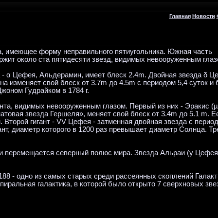
Главная
Новости
а, имеющее форму неправильного пятиугольника. Южная часть
ржит около ста пятидесяти звезд, видимых невооруженным глаз
 - α Цефея, Альдерамин, имеет блеск 2.4m. Двойная звезда δ Ц
а изменяет свой блеск от 3.7m до 4.5m с периодом 5,4 суток и
оном Гудрайком в 1784 г.
анта, видимых невооруженным глазом. Первый из них - Эракис (µ
атовая звезда Гершеля», меняет свой блеск от 3.4m до 5.1 m. Е
 Второй гигант - VV Цефея - затменная двойная звезда с перио
гант, диаметр которого в 1200 раз превышает диаметр Солнца. Тр
си перемещается северный полюс мира. Звезда Альраи (γ Цефея
88 - одно из самых старых среди рассеянных скоплений Галакт
спиральная галактика, в которой было открыто 7 сверхновых зве