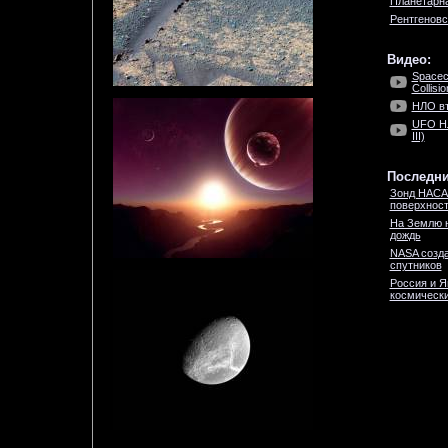
Планетарн
Рентгеновс
Видео:
Spacec
Collisio
НЛО вт
UFO НЛ
III)
Последни
Зонд НАСА
поверхност
На Землю 
дождь
NASA созда
спутников
Россия и Я
космически