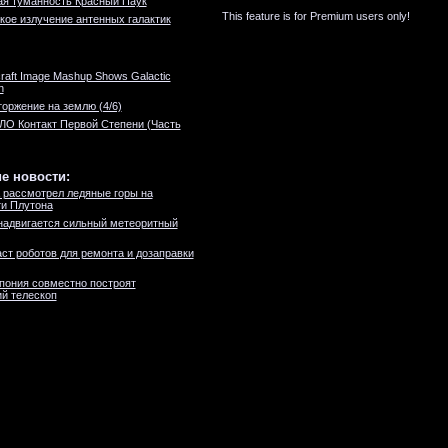
ая туманность Красный Паук
This feature is for Premium users only!
кое излучение антенных галактик
raft Image Mashup Shows Galactic
n
оржение на землю (4/6)
О Контакт Первой Степени (Часть
е новости:
 рассмотрел ледяные горы на
и Плутона
надвигается сильный метеоритный
ст роботов для ремонта и дозаправки
пония совместно построят
й телескоп