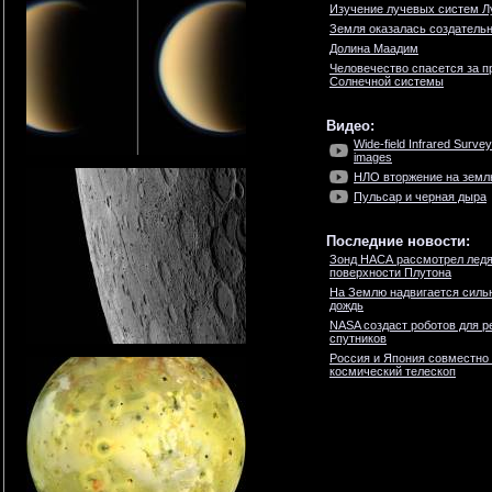
Изучение лучевых систем 
Земля оказалась создательн
Долина Маадим
Человечество спасется за 
Солнечной системы
Видео:
Wide-field Infrared Survey
images
НЛО вторжение на землю
Пульсар и черная дыра
Последние новости:
Зонд НАСА рассмотрел ледя
поверхности Плутона
На Землю надвигается силь
дождь
NASA создаст роботов для р
спутников
Россия и Япония совместно
космический телескоп