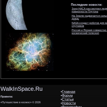
Последние новости:
Зонд НАСА рассмотрел ледя
поверхности Плутона
На Землю надвигается силь
дождь
NASA создаст роботов для р
спутников
Россия и Япония совместно
космический телескоп
WalkInSpace.Ru
•
Главная
•
Форум
Правила:
•
Статьи
«Путешествие в космос» © 2026
•
Новости