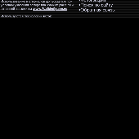
•
Фотографии
Использование материалов допускается при
•
Поиск по сайту
условии указания авторства WalkInSpace.ru и
активной ссылки на
www.WalkInSpace.ru
.
•
Обратная связь
Используются технологии
uCoz