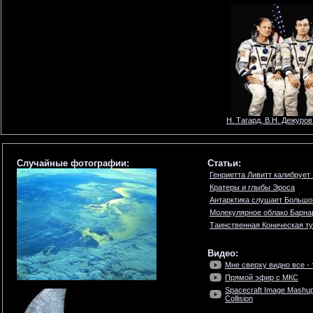
Н. Тагард, В.Н. Дежуров
Случайные фотографии:
Статьи:
Генриетта Ливитт калибрует
Кратеры и глыбы Эроса
Антарктика слушает Большо
Молекулярное облако Барна
Таинственная Коническая т
Видео:
Мне сверху видно все - т
Прямой эфир с МКС
Spacecraft Image Mashup
Collision