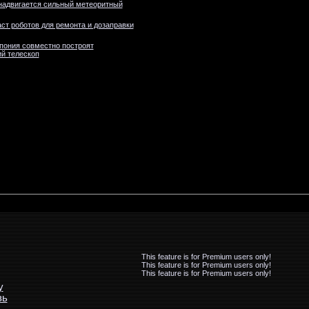
надвигается сильный метеоритный
ст роботов для ремонта и дозаправки
пония совместно построят
й телескоп
This feature is for Premium users only!
This feature is for Premium users only!
This feature is for Premium users only!
у
зь