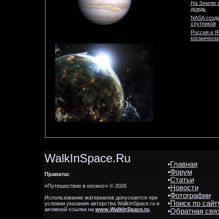
На Землю 
дождь
NASA созда
спутников
Россия и Я
космически
WalkInSpace.Ru
•
Главная
•
Форум
Правила:
•
Статьи
«Путешествие в космос» © 2026
•
Новости
•
Фотографии
Использование материалов допускается при
•
Поиск по сайт
условии указания авторства WalkInSpace.ru и
активной ссылки на
www.WalkInSpace.ru
.
•
Обратная свя