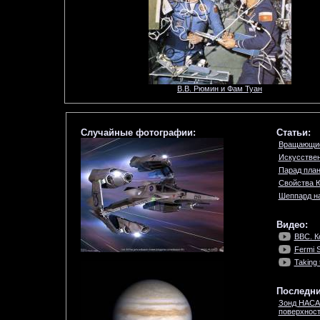
В.В. Рюмин и Фам Туан
Случайные фотографии:
Статьи:
Вращающие
Искусствен
Парад пла
Свойства 
Шеппард на
Видео:
BBC. К
Fermi 
Taking 
Последни
Зонд НАСА
поверхност