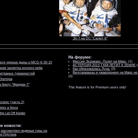
Эп-7 на ОС "Салют-6"
На форуме:
Миссия Экзомарс. Полет на Марс.
(1)
ся черные дыры и MCG-6-30-15
АСТЕРОИД 2013 TX68 ЛЕТИТ К ЗЕМЛЕ
(
ная засветка ночного неба
Как образовалась Луна.
(0)
Вегетарианцы и «жаворонки» на Марс не
нетраных туманностей
(0)
Юпитера
 борту "Фридом-7"
This feature is for Premium users only!
осмос (часть 2)
Sees a Nova
the Lid Off Kepler
е новости:
 рассмотрел ледяные горы на
и Плутона