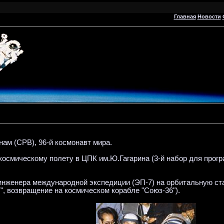
Главная
Новости
ам (СРВ), 96-й космонавт мира.
к космическому полету в ЦПК им.Ю.Гагарина (3-й набор для прог
ртинженера международной экспедиции (ЭП-7) на орбитальную с
", возвращение на космическом корабле "Союз-36").