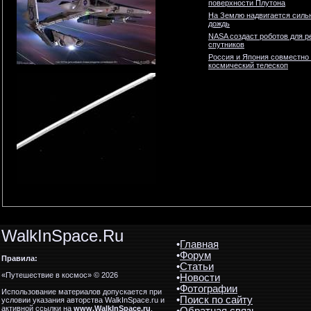
поверхности Плутона
На Землю надвигается силь
дождь
NASA создаст роботов для р
спутников
Россия и Япония совместно
космический телескоп
WalkInSpace.Ru
•
Главная
•
Форум
Правила:
•
Статьи
«Путешествие в космос» © 2026
•
Новости
•
Фотографии
Использование материалов допускается при
•
Поиск по сайту
условии указания авторства WalkInSpace.ru и
активной ссылки на
www.WalkInSpace.ru
.