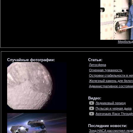
Мербольд
Случайные фотографии:
Статьи:
Литосфера
Огненная туманность
Островки стабильности в н
Железный камень для белог
Административное состояни
Видео:
Ледниковый период
Пульсар и черная дыра
Astronauts Race Through 
Последние новости:
Зонд НАСА рассмотрел ледя