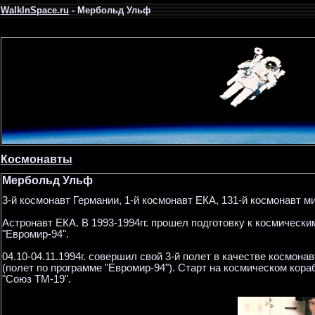
WalkInSpace.ru
- Мербольд Ульф
Космонавты
Мербольд Ульф
3-й космонавт Германии, 1-й космонавт ЕКА, 131-й космонавт м
Астронавт ЕКА. В 1993-1994гг. прошел подготовку к космическ
"Евромир-94".
04.10-04.11.1994г. совершил свой 3-й полет в качестве космон
(полет по программе "Евромир-94"). Старт на космическом кор
"Союз ТМ-19".