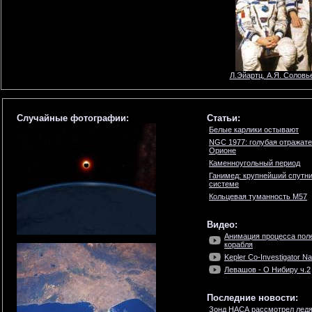
Л.Эйартц, А.Я. Соловь
Случайные фотографии:
Статьи:
Белые карлики остывают
NGC 1977: голубая отражате
Орионе
Каменноугольный период
Ганимед: крупнейший спутни
системе
Кольцевая туманность М57
Видео:
Анимация процесса пол
корабля
Kepler Co-Investigator Nat
Левашов - О Нибиру ч.2
Последние новости:
Зонд НАСА рассмотрел ледя