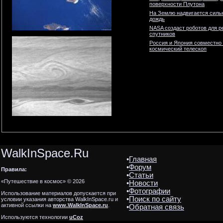
поверхности Плутона
На Землю надвигается силь
дождь
NASA создаст роботов для р
спутников
Россия и Япония совместно
космический телескоп
WalkInSpace.Ru
•
Главная
•
Форум
Правила:
•
Статьи
«Путешествие в космос» © 2026
•
Новости
•
Фотографии
Использование материалов допускается при
•
Поиск по сайту
условии указания авторства WalkInSpace.ru и
активной ссылки на
www.WalkInSpace.ru
.
•
Обратная связь
Используются технологии
uCoz