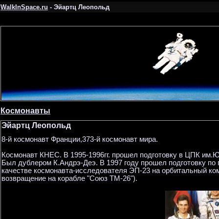
WalkInSpace.ru
- Эйартц Леопольд
Космонавты
Эйартц Леопольд
8-й космонавт Франции,373-й космонавт мира.
Космонавт КНЕС. В 1995-1996гг. прошел подготовку в ЦПК им.Ю
Был дублером К.Андрэ-Деэ. В 1997 году прошел подготовку по п
качестве космонавта-исследователя ЭП-23 на орбитальный ком
возвращение на корабле "Союз ТМ-26").