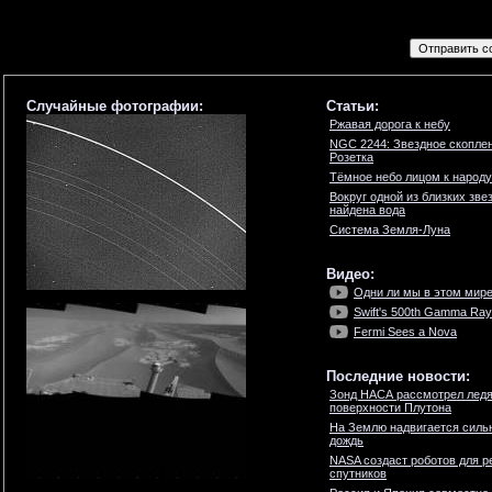
Случайные фотографии:
Статьи:
Ржавая дорога к небу
NGC 2244: Звездное скопле
Розетка
Тёмное небо лицом к народу
Вокруг одной из близких зве
найдена вода
Система Земля-Луна
Видео:
Одни ли мы в этом мир
Swift's 500th Gamma Ray
Fermi Sees a Nova
Последние новости:
Зонд НАСА рассмотрел ледя
поверхности Плутона
На Землю надвигается силь
дождь
NASA создаст роботов для р
спутников