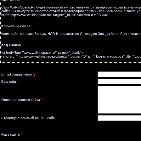
Сайт WalkinSpace.Ru будет полезен всем, кто увлекается загадками нашей вселенной
сайте Вы найдете множество статей и фотографии связанных с космосом, а также 
href="http://www.walkinspace.ru/" target="_blank">космос и НЛО</a>.
Ключевые слова:
Космос Астрономия Звезды НЛО Инопланетяне Созвездия Звезды Марс Солнечная с
Код кнопки:
<a href="http://www.walkinspace.ru/" target="_blank">
<img src="http://www.walkinspace.ru/ban.gif" border="0" alt="Портал о космосе" title="Кос
E-mail отправителя
*
:
Ваш сайт
*
:
Описание вашего сайта
*
:
Страница с ссылкой на наш сайт
*
:
Код защиты
*
: