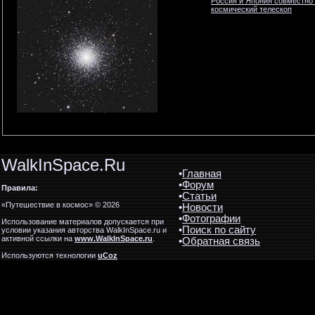
Россия и Япония совместно
космический телескоп
WalkInSpace.Ru
•
Главная
•
Форум
Правила:
•
Статьи
«Путешествие в космос» © 2026
•
Новости
•
Фотографии
Использование материалов допускается при
•
Поиск по сайту
условии указания авторства WalkInSpace.ru и
активной ссылки на
www.WalkInSpace.ru
.
•
Обратная связь
Используются технологии
uCoz