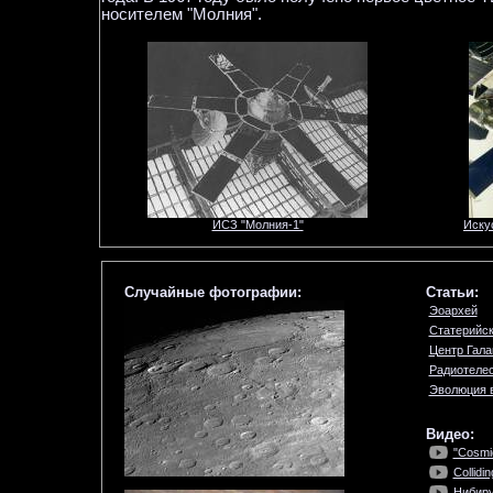
носителем "Молния".
ИСЗ "Молния-1"
Иску
Случайные фотографии:
Статьи:
Эоархей
Статерийск
Центр Гала
Радиотеле
Эволюция 
Видео:
"Cosmic
Collidi
Нибиру 