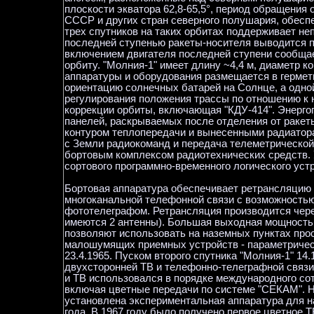
плоскости экватора 62,8-65,5°, период обращения 
СССР и других стран северного полушария, обеспе
трех спутников на таких орбитах поддерживает не
последней ступенью ракеты-носителя выводится п
включением двигателя последней ступени сообщае
орбиту. "Молния-1" имеет длину ~4,4 м, диаметр к
аппаратуры и оборудования размещается в гермет
ориентацию солнечных батарей на Солнце, а одно
регулирования положения трассы по отношению к 
коррекции орбиты, включающая "КДУ-414". Энергоп
панелей, раскрываемых после отделения от ракет
контуром теплопередачи и вынесенными радиатор
с Земли радиокоманд и передача телеметрическо
бортовым комплексом радиотехнических средств. 
сортового программно-временного логического уст
Бортовая аппаратура обеспечивает ретрансляцию 
многоканальной телефонной связи с возможностью
фототелеграфом. Ретрансляция производится чер
имеются 2 антенны). Большая выходная мощность 
позволяют использовать на наземных пунктах про
малошумящих приемных устройств - параметричес
23.4.1965. Пуском второго спутника "Молния-1" 1
двухсторонней ТВ и телефонно-телеграфной связи.
и ТВ использовался в порядке международного с
включая цветные передачи по системе "СЕКАМ". Н
установлена экспериментальная аппаратура для н
года. В 1967 году было получено первое цветное 