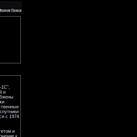
Форум
Поиск
-1C",
й и
абжены
ки
сственные
спутники
ся с 1974
тетом и
онение к