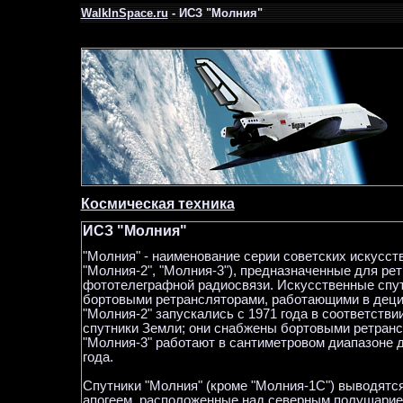
WalkInSpace.ru
- ИСЗ "Молния"
Космическая техника
ИСЗ "Молния"
"Молния" - наименование серии советских искусст
"Молния-2", "Молния-3"), предназначенные для ре
фототелеграфной радиосвязи. Искусственные спут
бортовыми ретрансляторами, работающими в децим
"Молния-2" запускались с 1971 года в соответств
спутники Земли; они снабжены бортовыми ретранс
"Молния-3" работают в сантиметровом диапазоне д
года.
Спутники "Молния" (кроме "Молния-1С") выводятс
апогеем, расположенные над северным полушарием; 