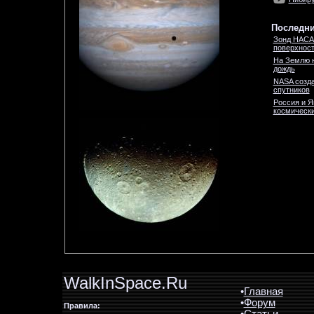
Последни
Зонд НАСА
поверхност
На Землю 
дождь
NASA созда
спутников
Россия и Я
космически
WalkInSpace.Ru
•
Главная
•
Форум
Правила: