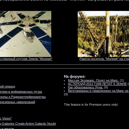
сственный спутник Земли "Молния"
Ракета-носитель "Молния" на ста
На форуме:
Миссия Экзомарс. Полет на Марс.
(1)
АСТЕРОИД 2013 TX68 ЛЕТИТ К ЗЕМЛЕ
(
ий период
Как образовалась Луна.
(0)
Вегетарианцы и «жаворонки» на Марс не
ктики в инфракрасных лучах
(0)
скопы и Радиоинтерферометры
внеземных цивилизаций
This feature is for Premium users only!
 Vision"
ng Galaxies Create Active Galactic Nuclei
и другое...