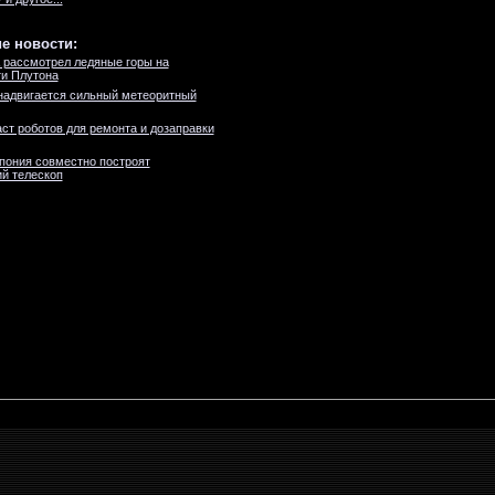
е новости:
 рассмотрел ледяные горы на
и Плутона
надвигается сильный метеоритный
ст роботов для ремонта и дозаправки
пония совместно построят
й телескоп