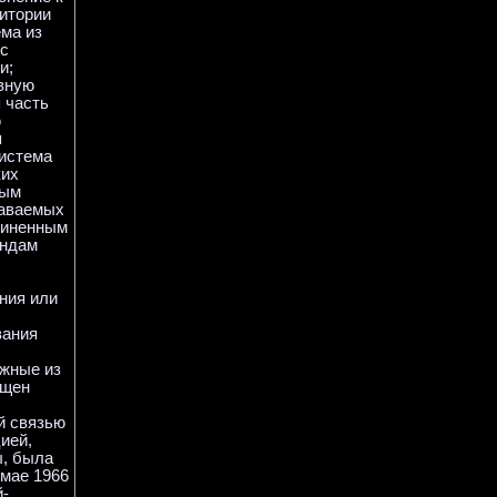
ритории
ма из
с
и;
вную
 часть
ю
я
система
ких
ным
даваемых
диненным
андам
ния или
вания
ожные из
ущен
й связью
ией,
ы, была
мае 1966
й-