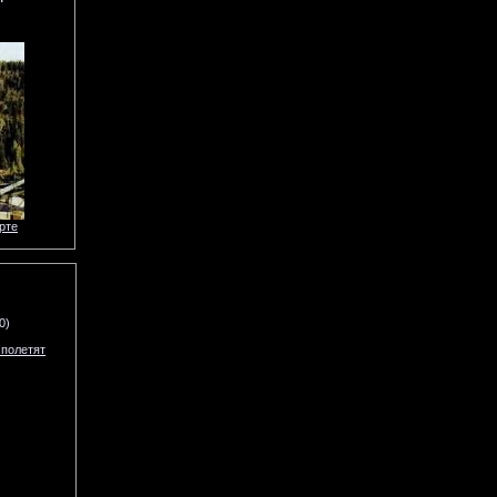
рте
0)
 полетят