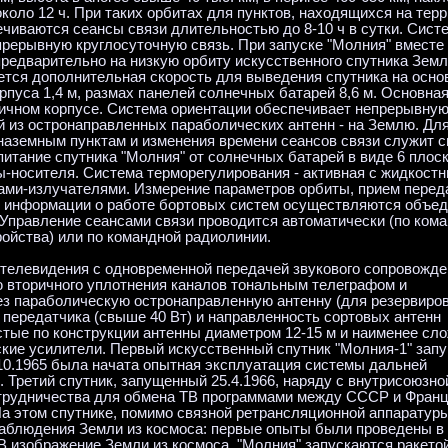
около 12 ч. При таких орбитах для пунктов, находящихся на тер
чиваются сеансы связи длительностью до 8-10 ч в сутки. Систе
прерывную круглосуточную связь. При запуске "Молния" вместе 
редварительно на низкую орбиту искусственного спутника Земл
тся дополнительная скорость для выведения спутника на осно
орпуса 1,4 м, размах панелей солнечных батарей 8,6 м. Основная
ичном корпусе. Система ориентации обеспечивает непрерывну
й из остронаправленных параболических антенн - на Землю. Дл
наземным пунктам и изменения времени сеансов связи служит 
итание спутника "Молния" от солнечных батарей в виде 6 плос
ы-носителя. Система терморегулирования - активная с жидкост
ами-излучателями. Измерение параметров орбиты, прием пере
й информации о работе бортовых систем осуществляются объе
Управление сеансами связи проводится автоматически (по ком
ройства) или по командной радиолинии.
телевидения с одновременной передачей звукового сопровожде
 вторичного уплотнения каналов тональным телеграфом и
ез параболическую остронаправленную антенну (для резервиро
передатчика (свыше 40 Вт) и направленность сортовых антенн
стые по конструкции антенны диаметром 12-15 м и наименее сл
кие усилители. Первый искусственный спутник "Молния-1" зап
4.10.1965 была начата опытная эксплуатация системы дальней
 Третий спутник, запущенный 25.4.1966, наряду с внутрисоюзно
отрудничества для обмена ТВ программами между СССР и Франц
а этом спутнике, помимо связной ретрансляционной аппаратур
аблюдения Земли из космоса: первые опыты были проведены в 
ТВ изображение Земли из космоса. "Молния" запускаются ракето