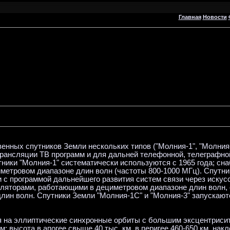
Главная
Новости
венных спутников Земли нескольких типов ("Молния-1", "Молния
трансляции ТВ программ и для дальней телефонной, телеграфно
ники "Молния-1" систематически используются с 1965 года; сн
етровом диапазоне длин волн (частоты 800-1000 МГц). Спутни
ии с программой дальнейшего развития систем связи через иску
ляторами, работающими в дециметровом диапазоне длин волн, 
лин волн. Спутники Земли "Молния-1С" и "Молния-3" запускают
я на эллиптические синхронные орбиты с большим эксцентриси
высота в апогее свыше 40 тыс. км, в перигее 460-650 км, накл