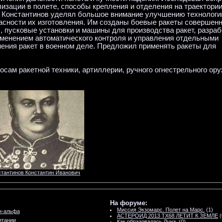
изации в полете, способы крепления и отделения на траектори
в. Константинов уделял большое внимание улучшению технологи
пасности их изготовления. Им созданы боевые ракеты совершен
м), пусковые установки и машины для производства ракет, разра
рименением автоматического контроля и управления отдельными
ения ракет в военном деле. Предложил применять ракеты для
осам ракетной техники, артиллерии, ручного огнестрельного ору
стантинов Константин Иванович
На форуме:
Миссия Экзомарс. Полет на Марс.
(1)
н-альфа
АСТЕРОИД 2013 TX68 ЛЕТИТ К ЗЕМЛЕ
(
итании
Как образовалась Луна.
(0)