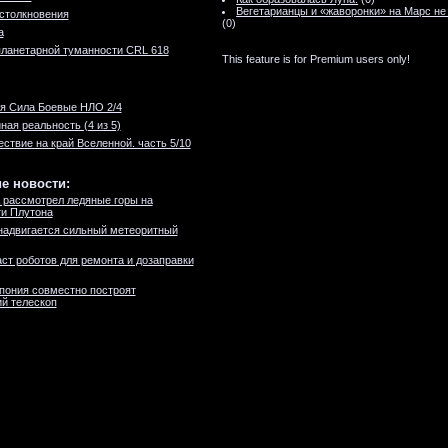
Вегетарианцы и «жаворонки» на Марс не
столкновения
(0)
а
ланетарной туманности CRL 618
This feature is for Premium users only!
я Сила Боевые НЛО 2/4
иная реальность (4 из 5)
ствие на край Вселенной. часть 5/10
е новости:
 рассмотрел ледяные горы на
и Плутона
надвигается сильный метеоритный
ст роботов для ремонта и дозаправки
пония совместно построят
й телескоп