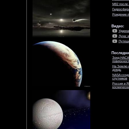
M82 после 
Гидросфер
Рождение п
Видео:
Ударна
Луна: 
Путеше
Последни
Зонд НАСА
поверхност
На Землю 
дождь
NASA созда
спутников
Россия и Я
космически