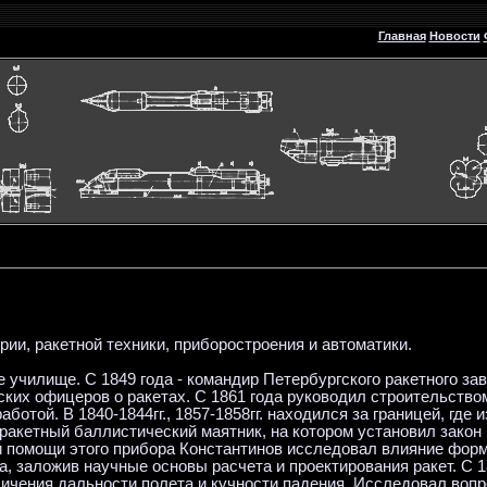
Главная
Новости
ии, ракетной техники, приборостроения и автоматики.
 училище. С 1849 года - командир Петербургского ракетного за
ских офицеров о ракетах. С 1861 года руководил строительство
аботой. В 1840-1844гг., 1857-1858гг. находился за границей, где 
 ракетный баллистический маятник, на котором установил закон
 помощи этого прибора Константинов исследовал влияние фор
, заложив научные основы расчета и проектирования ракет. С 1
ичения дальности полета и кучности падения. Исследовал воп