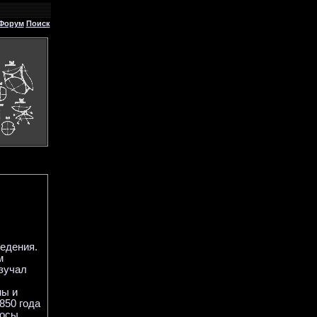
Форум
Поиск
ведения.
м
изучал
мы и
850 года
росы