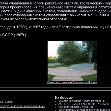
емы управления многими ракета-носителями, космическими ко
еория проектирования прецизионных систем управления летате
а сложных динамических систем, получившие широкое внедрени
вы проектирования систем управления с вычислит. машинами и
ексы их экспериментальной отработки.
спондент 1958г.), с 1967 года член Президиума Академии наук С
 СССР (1967г.).
Памятник Николаю Пилюгину в Москве
На форуме:
Миссия Экзомарс. Полет на Марс.
(1)
кая Земля
АСТЕРОИД 2013 TX68 ЛЕТИТ К ЗЕМЛЕ
(
Кеплер" нашел сотни внесолнечных
Как образовалась Луна.
(0)
Вегетарианцы и «жаворонки» на Марс не