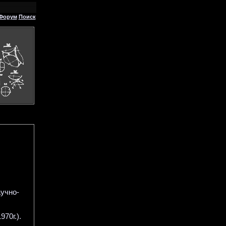
Форум
Поиск
учно-
70г.).