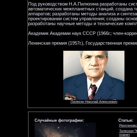
Под руководством Н.А.Пилюгина разработаны сист
автоматических межпланетных станций, создана т
аппаратов; разработаны методы анализа и синтез
проектировании систем управления; созданы осно
разработаны научные методы и технические компл
Академик Академии наук СССР (1966г.; член-корре
Ленинская премия (1957г.), Государственная премия
Пилюгин Николай Алексеевич
Случайные фотографии:
Статьи:
Рентгеновс
Телескоп "
планет