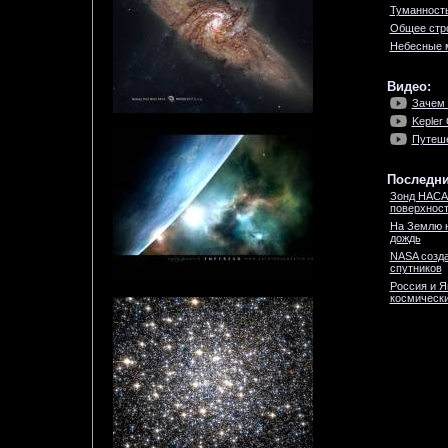
Туманность
Общее стро
Небесные 
Видео:
Зачем 
Kepler
Путеше
Последни
Зонд НАСА
поверхност
На Землю 
дождь
NASA созда
спутников
Россия и Я
космически