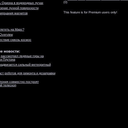
(0)
 Ориона в водородных лучах
ение лунной поверхности
This feature is for Premium users only!
мерцания магнитов
лететь на Марс?
 Overview
ствие сквозь космос
е новости:
 рассмотрел ледяные горы на
и Плутона
надвигается сильный метеоритный
ст роботов для ремонта и дозаправки
пония совместно построят
й телескоп