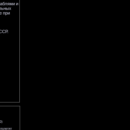
раблями и
льных
е при
ССР.
0)
 полетят