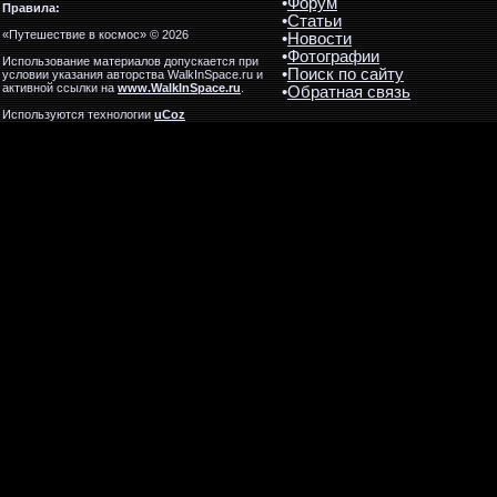
•
Форум
Правила:
•
Статьи
«Путешествие в космос» © 2026
•
Новости
•
Фотографии
Использование материалов допускается при
•
Поиск по сайту
условии указания авторства WalkInSpace.ru и
активной ссылки на
www.WalkInSpace.ru
.
•
Обратная связь
Используются технологии
uCoz