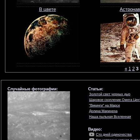
В цвете
Астронав
«
1
2
3
Случайные фотографии:
Статьи:
Золотой свет черных дыр
Шаровое скопление Омега Цен
"Викинги" на Марсе
Долина Маринера
Наша пыльная Вселенная
Видео:
Сто дней одиночества