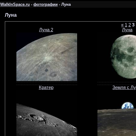
WalkInSpace.ru
-
фотографии
- Луна
Луна
«
1
2
3
Луна 2
Луна
Кратер
Земля с Л