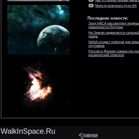
Как устроена черная дыра 
Монстр млечного пути 4/4
Последние новости:
Зонд НАСА рассмотрел ледяны
поверхности Плутона
На Землю надвигается сильны
дождь
NASA создаст роботов для ремо
спутников
Россия и Япония совместно по
космический телескоп
WalkInSpace.Ru
•
Главная