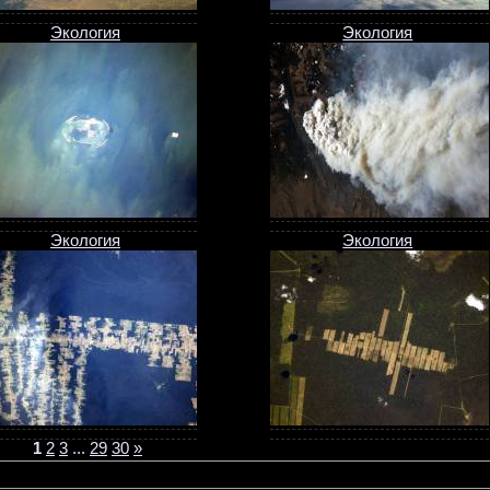
Экология
Экология
Экология
Экология
1
2
3
...
29
30
»