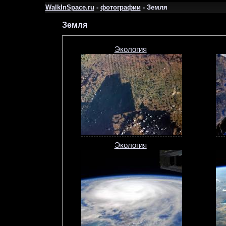
WalkInSpace.ru
-
фотографии
- Земля
Земля
Экология
Экология