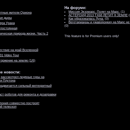
На форуме:
Миссия Экзомарс. Полет на Марс.
(1)
етные жители Ориона
АСТЕРОИД 2013 TX68 ЛЕТИТ К ЗЕМЛЕ
(
ые дыры
Как образовалась Луна.
(0)
Вегетарианцы и «жаворонки» на Марс не
ера Урана
(0)
 постоянная
ическая природа жизни. Часть 2
This feature is for Premium users only!
ствие на край Вселенной
31 Video Tour
оржение на землю (1/6)
е новости:
 рассмотрел ледяные горы на
и Плутона
надвигается сильный метеоритный
ст роботов для ремонта и дозаправки
пония совместно построят
й телескоп