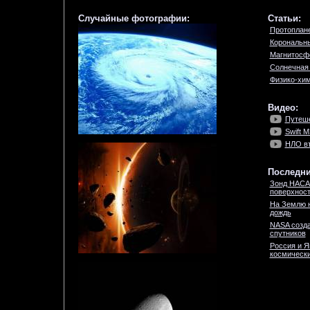
Случайные фотографии:
Статьи:
Протоплан
Корональн
Магнитосф
Солнечная
Физико-хим
Видео:
Путеше
Swift M
НЛО вт
Последни
Зонд НАСА
поверхност
На Землю 
дождь
NASA созда
спутников
Россия и Я
космически