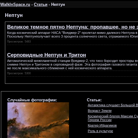
WalkInSpace.ru
-
Статьи
- Нептун
Нептун
Великое темное пятно Нептуна: пропавшее, но не
Когда космический аппарат НАСА "Вояджер-2" пролетал мимо далекого Нептуна в 
Поскольку Нептунполучает всего 3 процента солнечного света, отражаемого Юпи
Просмотров: 5483
Серповидные Нептун и Тритон
Автоматической межпланетной станции Вояджер-2, что тихо бороздит просторы в
снимке Нептун и Тритоном в серповидной фазе. Эта фотография газового гиганта 
же после максимального сближения с ней космического аппарата.
Просмотров: 5300
Случайные фотографии:
Статьи:
Антарктика слушает Большой 
Возраст Земли
Космический блогер Максим Су
Героем России
Кратер Ибрагимов
Роль в культуре