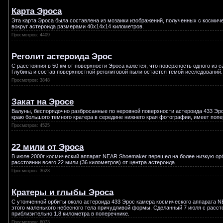
Карта Эроса
Эта карта Эроса была составлена из мозаики изображений, полученных с космич
вокруг астероида размерами 40х14х14 километров.
Просмотров: 4409
Реголит астероида Эрос
С расстояния в 50 км от поверхности Эроса кажется, что поверхность одного и
Глубина и состав поверхностной реголитовой пыли остается темой исследований.
Просмотров: 3848
Закат на Эросе
Валуны, беспорядочно разбросанные по неровной поверхности астероида 433 Эро
краю большого темного кратера в середине нижнего края фотографии, имеет попе
Просмотров: 4525
22 мили от Эроса
В июле 2000г космический аппарат NEAR Shoemaker перешел на более низкую орби
расстоянии всего 22 мили (36 километров) от центра астероида.
Просмотров: 3623
Кратеры и глыбы Эроса
С утонченной орбиты около астероида 433 Эрос камера космического аппарата 
этого маленького небесного тела причудливой формы. Сделанный 7 июля с расст
приблизительно 1.8 километра в поперечнике.
Просмотров: 6073