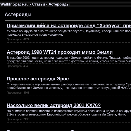
WalkInSpace.ru
-
Статьи
- Астероиды
Астероиды
Приземлившийся на астероиде зонд "Хаябуса" пр
Ученые обнаружили в контейнере зонда "Хаябуса" (Hayabusa), совершившего посад
имеющих внеземное происхождение.
Просмотров: 4277
Астероид 1998 WT24 проходит мимо Земли
В декабре 2001г. один астероид подошел к Земле необычно близко. Правда, прой
представлял опасности, но все же он стал достаточно ярким, чтобы его можно бы
Просмотров: 4049
Прошлое астероида Эрос
Откуда появились огромные камни, разборосанные по поверхности астероида Эро
своей близости к Земле, но и потому, что недавно его посетил запущенный НАСА
Просмотров: 4703
Насколько велик астероид 2001 KX76?
На снимке в верхней половине изображения кружком обозначена недавно обнаруж
2,2-метровым телескопом Европейской южной обсерватории в Ла Силла, Чили.
Просмотров: 7136