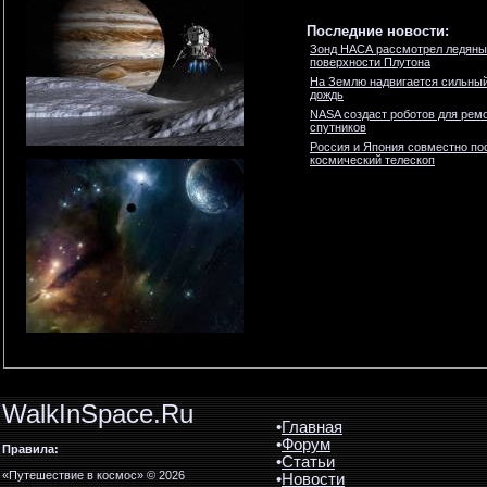
Последние новости:
Зонд НАСА рассмотрел ледяны
поверхности Плутона
На Землю надвигается сильны
дождь
NASA создаст роботов для ремо
спутников
Россия и Япония совместно по
космический телескоп
WalkInSpace.Ru
•
Главная
•
Форум
Правила:
•
Статьи
«Путешествие в космос» © 2026
•
Новости