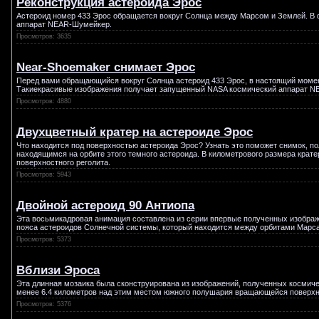
Реконструкция астероида Эрос
Астероид номер 433 Эрос обращается вокруг Солнца между Марсом и Землей. В ф
аппарат NEAR-Шумейкер.
Просмотров: 3635
Near-Shoemaker снимает Эрос
Перед вами обращающийся вокруг Солнца астероид 433 Эрос, в настоящий момен
Такиекрасивые изображения получает запущенный NASA космический аппарат NEA
Просмотров: 4880
Двухцветный кратер на астероиде Эрос
Что находится под поверхностью астероида Эрос? Узнать это поможет снимок, п
находящимся на орбите этого темного астероида. В километрового размера крате
поверхностного реголита.
Просмотров: 5943
Двойной астероид 90 Антиопа
Эта восьмикадровая анимация составлена из серии впервые полученных изображе
пояса астероидов Солнечной системы, который находится между орбитами Марса
Просмотров: 5373
Вблизи Эроса
Эта длинная мозаика была сконструирована из изображений, полученных космич
менее 6.4 километров над этим местом южного полушария вращающейся поверхн
Просмотров: 5376