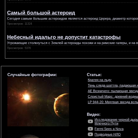
Самый большой астероид
Cегодня самым большим астероидом является астероид Церера, диаметр которог
Просмотров: 11324
Небесный идальго не допустит катастрофы
Угрожающие столкнуться с Землей астероиды похожи и на римские галеры, и на 
Просмотров: 5376
Случайные фотографии:
Статьи:
Кратер на льду
Тень следа шаттла, падающая 
AE Возничего: пылающая звезд
Слоистый Марс: древний водн
LP 944-20: Мертвая звезда всп
Видео:
Исследование черной дыры
Млечного Пути
Fermi Sees a Nova
Подводные НЛО