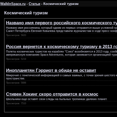
WalkInSpace.ru
-
Статьи
- Космический туризм
Космический туризм
Названо имя первого российского космического т
Названо имя россиянина, который одним из первых отправится выше условной гра
Санкт-Петербурга Евгения Ковалева представили журналистам в ходе пресс-кон
Просмотров: 5820
Россия вернется к космическому туризму в 2013 г
Полеты космических туристов на кораблях "Союз" возобновятся в 2013 году, сооб
американскую компанию Space Adventures, которая занимается организацией тури
Просмотров: 5219
Инопланетян Гэрриот в обиде не оставит
Микрочип с генетической информацией о самых важных, с точки зрения шестого 
пространстве.
Просмотров: 5886
Стивен Хокинг скоро отправится в космос
Школьники еще оставят свои следы на пыльных тропинках далеких планет.
Просмотров: 7510