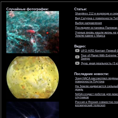
Случайные фотографии:
Статьи:
Sharpless 212 в водороде и сер
Вид Сатурна с поверхности Ти
Выбор направления
Последняя остановка Паломар
Ученые вновь нашли жизнь на 
Землю камне с Марса
Видео:
UFO НЛО Контакт Первой С
Tour of Planet With Extreme
Swings
Луна: иная реальность (3 и
Последние новости:
Зонд НАСА рассмотрел ледяны
поверхности Плутона
На Землю надвигается сильны
дождь
NASA создаст роботов для ремо
спутников
Россия и Япония совместно по
космический телескоп