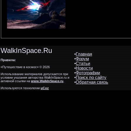
WalkInSpace.Ru
•
Главная
•
Форум
Правила:
•
Статьи
«Путешествие в космос» © 2026
•
Новости
•
Фотографии
Использование материалов допускается при
•
Поиск по сайту
условии указания авторства WalkInSpace.ru и
активной ссылки на
www.WalkInSpace.ru
.
•
Обратная связь
Используются технологии
uCoz