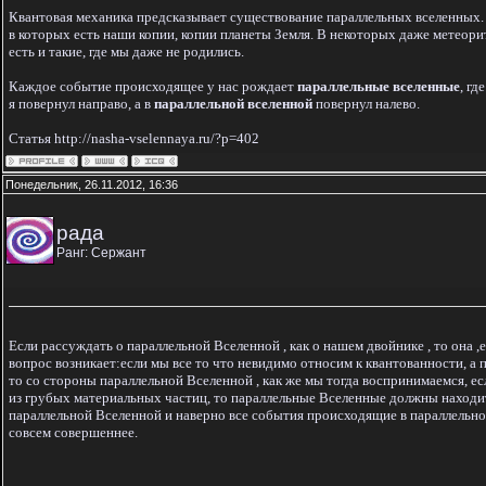
Квантовая механика предсказывает существование параллельных вселенных.
в которых есть наши копии, копии планеты Земля. В некоторых даже метеори
есть и такие, где мы даже не родились.
Каждое событие происходящее у нас рождает
параллельные вселенные
, г
я повернул направо, а в
параллельной вселенной
повернул налево.
Статья http://nasha-vselennaya.ru/?p=402
Понедельник, 26.11.2012, 16:36
рада
Ранг: Сержант
Если рассуждать о параллельной Вселенной , как о нашем двойнике , то она ,е
вопрос возникает:если мы все то что невидимо относим к квантованности, а 
то со стороны параллельной Вселенной , как же мы тогда воспринимаемся, е
из грубых материальных частиц, то параллельные Вселенные должны находит
параллельной Вселенной и наверно все события происходящие в параллельной
совсем совершеннее.