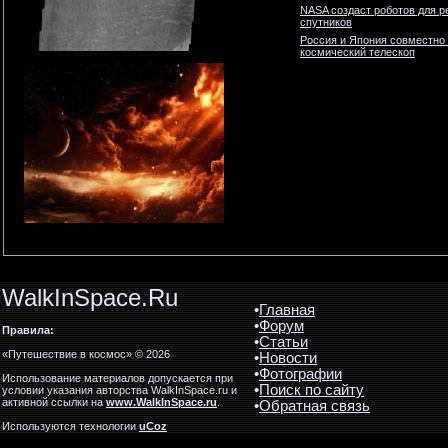
NASA создаст роботов для р
спутников
Россия и Япония совместно
космический телескоп
WalkInSpace.Ru
•
Главная
•
Форум
Правила:
•
Статьи
«Путешествие в космос» © 2026
•
Новости
•
Фотографии
Использование материалов допускается при
•
Поиск по сайту
условии указания авторства WalkInSpace.ru и
активной ссылки на
www.WalkInSpace.ru
.
•
Обратная связь
Используются технологии
uCoz