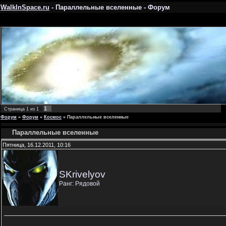
WalkInSpace.ru
- Параллельные вселенные - Форум
1
Страница
1
из
1
Форум
»
Форум
»
Космос
»
Параллельные вселенные
Параллельные вселенные
Пятница, 16.12.2011, 10:16
SKrivelyov
Ранг: Рядовой