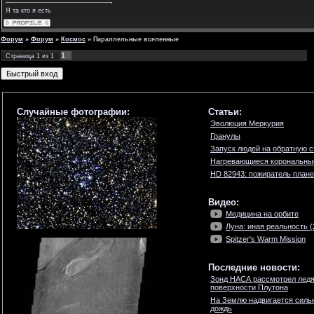
Я та кто я есть
Форум
»
Форум
»
Космос
»
Параллельные вселенные
1
Страница
1
из
1
Случайные фотографии:
Статьи:
Эволюция Меркурия
Гранулы
Запуск людей на обратную 
Нагревающиеся корональны
HD 82943: пожиратель плане
Видео:
Медицина на орбите
Луна: иная реальность (2
Spitzer's Warm Mission
Последние новости:
Зонд НАСА рассмотрел ледя
поверхности Плутона
На Землю надвигается силь
дождь