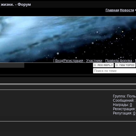
жизни. - Форум
Главная
Новости
[
Вход/Регистрация
·
Участники
·
Правила форума
·
Группа: Пол
Сообщений:
Награды:
0
Регистрация:
Репутация:
0