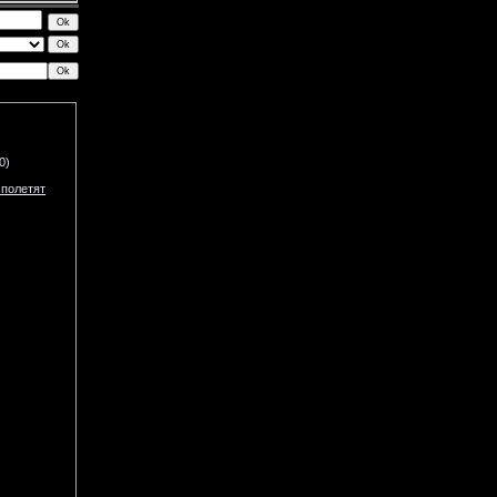
0)
 полетят