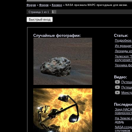
Форум
»
Форум
»
Космос
»
NASA признала МАРС пригодным для жизни.
1
Страница
1
из
1
Случайные фотографии:
Статьи:
Подробное 
Ио вращае
Леониды из
Телескоп "
излучения 
Техника ф
Видео:
Путеше
Путеше
Монстр
Последни
Зонд НАСА
поверхност
На Землю 
дождь
NASA созда
спутников