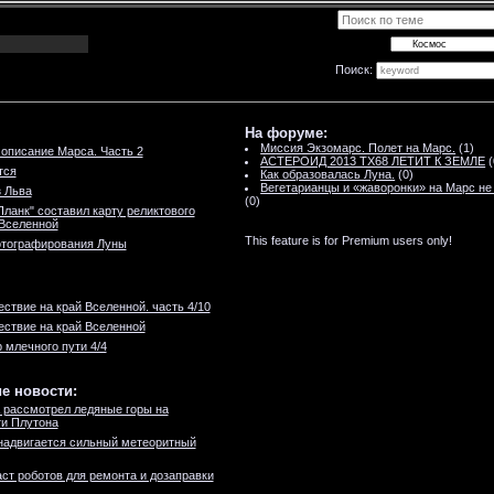
Поиск:
На форуме:
Миссия Экзомарс. Полет на Марс.
(1)
описание Марса. Часть 2
АСТЕРОИД 2013 TX68 ЛЕТИТ К ЗЕМЛЕ
(
тся
Как образовалась Луна.
(0)
Вегетарианцы и «жаворонки» на Марс не
 Льва
(0)
Планк" составил карту реликтового
Вселенной
This feature is for Premium users only!
отографирования Луны
ствие на край Вселенной. часть 4/10
ствие на край Вселенной
 млечного пути 4/4
е новости:
 рассмотрел ледяные горы на
и Плутона
надвигается сильный метеоритный
ст роботов для ремонта и дозаправки