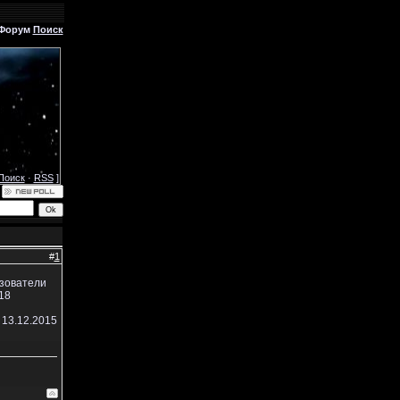
Форум
Поиск
Поиск
·
RSS
]
#
1
ьзователи
18
 13.12.2015