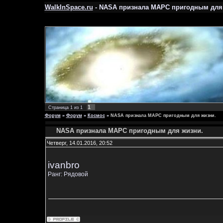
WalkInSpace.ru
- NASA признала МАРС пригодным для 
1
Страница
1
из
1
Форум
»
Форум
»
Космос
»
NASA признала МАРС пригодным для жизни.
NASA признала МАРС пригодным для жизни.
Четверг, 14.01.2016, 20:52
ivanbro
Ранг: Рядовой