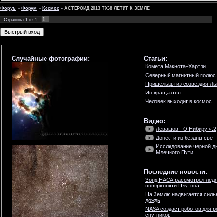
Форум
»
Форум
»
Космос
»
АСТЕРОИД 2013 TX68 ЛЕТИТ К ЗЕМЛЕ
1
Страница
1
из
1
Случайные фотографии:
Статьи:
Комета Макнота–Хартли
Северный магнитный полюс
Пришельцы из созвездия Ль
Ио вращается
Человек выходит в космос
Видео:
Левашов - О Нибиру ч.2
Донести из бездны свет
Исследование черной д
Млечного Пути
Последние новости:
Зонд НАСА рассмотрел ледя
поверхности Плутона
На Землю надвигается силь
дождь
NASA создаст роботов для р
спутников