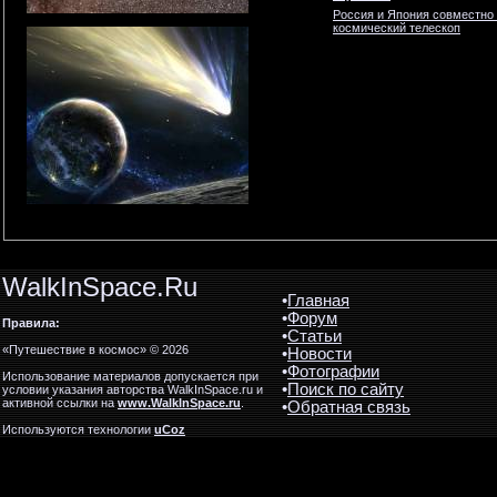
Россия и Япония совместно
космический телескоп
WalkInSpace.Ru
•
Главная
•
Форум
Правила:
•
Статьи
«Путешествие в космос» © 2026
•
Новости
•
Фотографии
Использование материалов допускается при
•
Поиск по сайту
условии указания авторства WalkInSpace.ru и
активной ссылки на
www.WalkInSpace.ru
.
•
Обратная связь
Используются технологии
uCoz