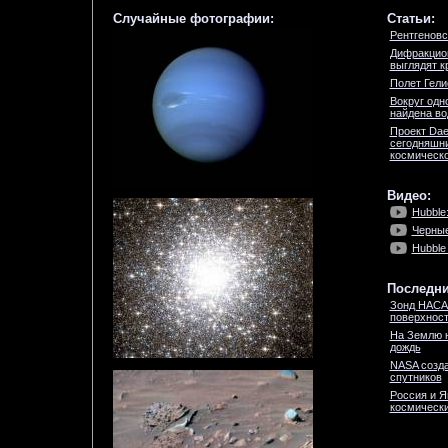
Случайные фотографии:
Статьи:
Рентгеновс
Дифракцион
выглядят к
Полет Гели
Вокруг одн
найдена во
Проект Dae
сегодняшни
космическо
Видео:
Hubble:
Черные
Hubble
Последни
Зонд НАСА
поверхност
На Землю 
дождь
NASA созда
спутников
Россия и Я
космически