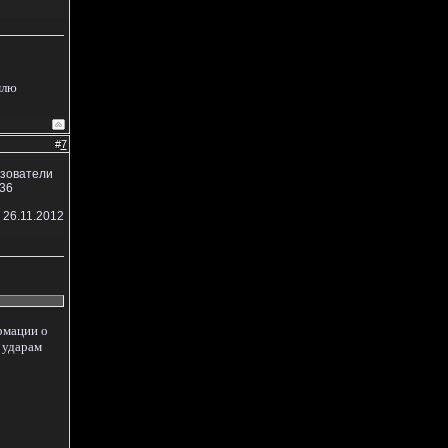
млю
#
7
ьзователи
36
 26.11.2012
рмации о
 ударам