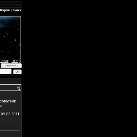
Форум
Поиск
Поиск
·
RSS
]
#
1
ьзователи
5
 09.03.2011