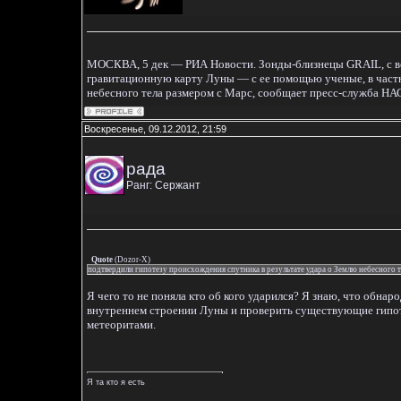
МОСКВА, 5 дек — РИА Новости. Зонды-близнецы GRAIL, с в
гравитационную карту Луны — с ее помощью ученые, в частн
небесного тела размером с Марс, сообщает пресс-служба НА
Воскресенье, 09.12.2012, 21:59
рада
Ранг: Сержант
Quote
(
Dozor-X
)
подтвердили гипотезу происхождения спутника в результате удара о Землю небесного т
Я чего то не поняла кто об кого ударился? Я знаю, что обна
внутреннем строении Луны и проверить существующие гипот
метеоритами.
Я та кто я есть