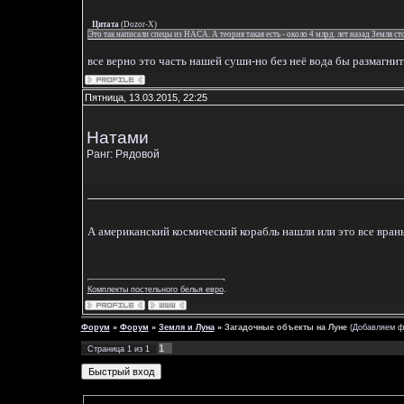
Цитата
(
Dozor-X
)
Это так написали спецы из НАСА. А теория такая есть - около 4 млрд. лет назад Земля с
все верно это часть нашей суши-но без неё вода бы размагни
Пятница, 13.03.2015, 22:25
Натами
Ранг: Рядовой
А американский космический корабль нашли или это все вран
Комплекты постельного белья евро
.
Форум
»
Форум
»
Земля и Луна
»
Загадочные объекты на Луне
(Добавляем ф
1
Страница
1
из
1