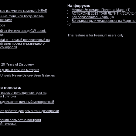
На форуме:
Миссия Экзомарс. Полет на Марс.
(1)
кое излучение кометы LINEAR
АСТЕРОИД 2013 TX68 ЛЕТИТ К ЗЕМЛЕ
(
ные лучи, или Когда звезды
Как образовалась Луна.
(0)
рестами
Вегетарианцы и «жаворонки» на Марс не
(0)
оса
ой из близких звезд CW Leonis
да
This feature is for Premium users only!
dalus – самый реалистичный на
й день проект межзвездного
го корабля
 20 Years of Discovery
 дыры и темная материя
 Unveils Never-Before-Seen Galaxies
е новости:
 рассмотрел ледяные горы на
и Плутона
надвигается сильный метеоритный
ст роботов для ремонта и дозаправки
пония совместно построят
й телескоп