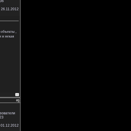
36
 26.11.2012
 объекты ,
и и некая
#
6
ьзователи
23
 01.12.2012