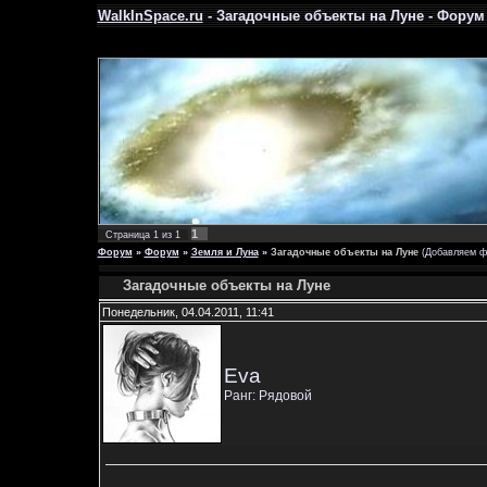
WalkInSpace.ru
- Загадочные объекты на Луне - Форум
1
Страница
1
из
1
Форум
»
Форум
»
Земля и Луна
»
Загадочные объекты на Луне
(Добавляем ф
Загадочные объекты на Луне
Понедельник, 04.04.2011, 11:41
Eva
Ранг: Рядовой