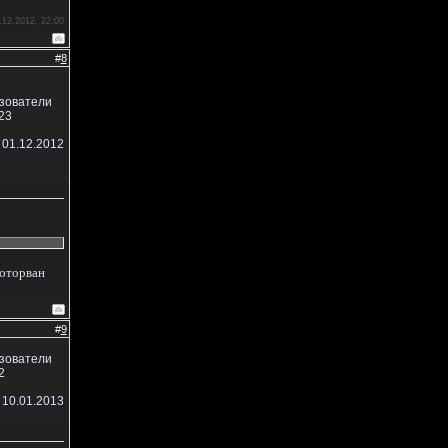
.12.2012, 22:00
#
8
ьзователи
23
 01.12.2012
 оторван
#
9
ьзователи
2
 10.01.2013