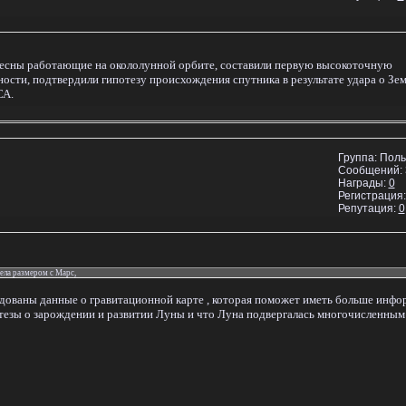
есны работающие на окололунной орбите, составили первую высокоточную
ости, подтвердили гипотезу происхождения спутника в результате удара о Зе
СА.
Группа: Пол
Сообщений:
Награды:
0
Регистрация:
Репутация:
0
ела размером с Марс,
родованы данные о гравитационной карте , которая поможет иметь больше инфо
езы о зарождении и развитии Луны и что Луна подвергалась многочисленным