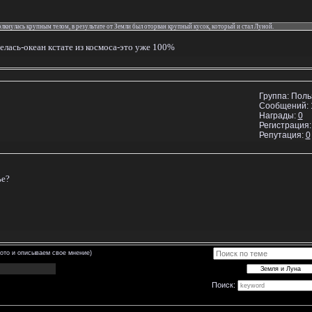
толкнулась крупным телом, в результате от Земли был оторван крупный кусок, который и стал Луной.
телась-океан кстате из космоса-это уже 100%
Группа: Пол
Сообщений:
Награды:
0
Регистрация:
Репутация:
0
ье?
ото и описываем свое мнение)
Поиск: