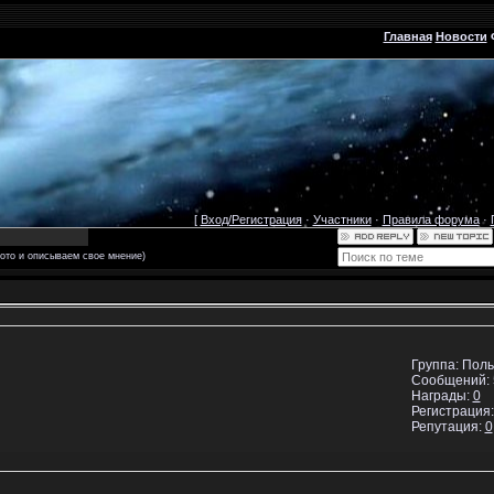
Главная
Новости
[
Вход/Регистрация
·
Участники
·
Правила форума
·
ото и описываем свое мнение)
Группа: Пол
Сообщений:
Награды:
0
Регистрация:
Репутация:
0