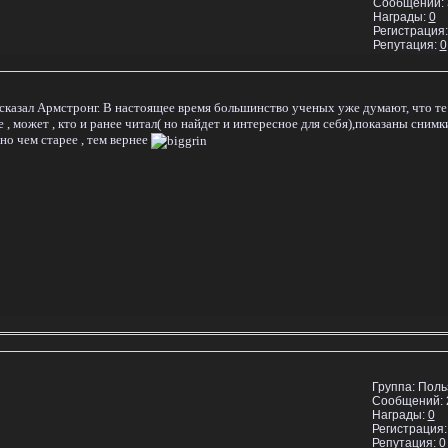
Сообщений:
Награды:
0
Регистрация:
Репутация:
0
х сказал Армстронг. В настоящее время большинство ученых уже думают, что те
 может , кто и ранее читал( но найдет и интересное для себя),показаны снимк
но чем старее , тем вернее
Группа: Пол
Сообщений:
Награды:
0
Регистрация:
Репутация:
0