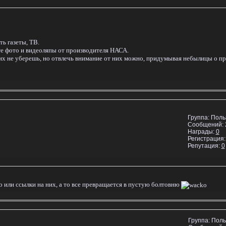
ь газеты, ТВ.
те фото и видеоляпы от производителя НАСА.
- их не уберешь, но отвлечь внимание от них можно, придумывая небылицы о п
Группа: Пол
Сообщений:
Награды:
0
Регистрация:
Репутация:
0
о или ссылки на них, а то все превращается в пустую болтовню
Группа: Пол