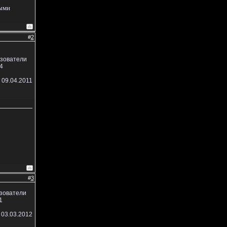
ными
#
2
ьзователи
4
 09.04.2011
#
3
ьзователи
1
 03.03.2012