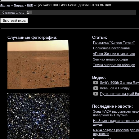
Форум
»
Форум
»
НЛО
»
ЦРУ РАССЕКРЕТИЛО АРХИВ ДОКУМЕНТОВ ОБ НЛО
1
Страница
1
из
1
Случайные фотографии:
Статьи:
Галактика "Колесо Телеги"
Солнечная постоянная
«Пояс Жизни» в галактике
Земная плазмосфера
Темна энергия во облацех
Видео:
Swift's 500th Gamma Ray
Левашов о Нибиру
Путешествие на край Вс
Последние новости:
Зонд НАСА рассмотрел ледя
поверхности Плутона
На Землю надвигается силь
дождь
NASA создаст роботов для р
спутников