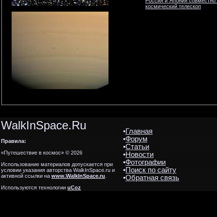
Россия и Япония совместно
космический телескоп
WalkInSpace.Ru
•
Главная
•
Форум
Правила:
•
Статьи
«Путешествие в космос» © 2026
•
Новости
•
Фотографии
Использование материалов допускается при
•
Поиск по сайту
условии указания авторства WalkInSpace.ru и
активной ссылки на
www.WalkInSpace.ru
.
•
Обратная связь
Используются технологии
uCoz