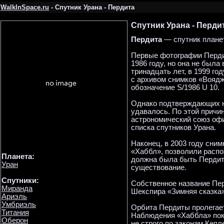
WalkInSpace.ru
- Спутник Урана - Пердита
Спутник Урана - Перди
Пердита
— спутник плане
Первые фотографии Перди
1986 году, но она не была
тринадцать лет, в 1999 го
с архивом снимков «Воядж
обозначение S/1986 U 10.
Однако подтверждающих н
удавалось. По этой причи
астрономический союз офи
списка спутников Урана.
Наконец, в 2003 году сни
«Хаббл», позволили распоз
Планета:
должна была быть Пердита
Уран
существование.
Спутники:
Собственное название Пе
Миранда
Шекспира «Зимняя сказка»
Ариэль
Умбриэль
Орбита Пердиты пролегае
Титания
Наблюдения «Хаббла» пока
Оберон
не строго по законам Кепл