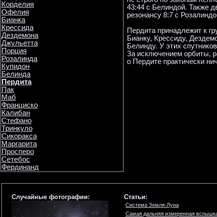
Корделия
43:44 с Белиндой. Также 
Офелия
резонансу 8:7 с Розалиндо
Бианка
Крессида
Пердита принадлежит к гр
Дездемона
Бианку, Крессиду, Дездем
Джульетта
Белинду. У этих спутнико
Порция
За исключением орбиты, ра
Розалинда
о Пердите практически нич
Купидон
Белинда
Пердита
Пак
Маб
Франциско
Калибан
Стефано
Тринкуло
Сикоракса
Маргарита
Просперо
Сетебос
Фердинанд
Случайные фотографии:
Статьи:
Система Земля-Луна
Самая дальняя измеренная вспышк