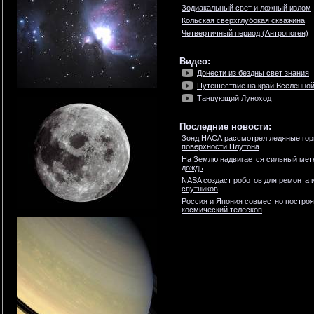
Зодиакальный свет и ложный излом
Кольская сверхглубокая скважина
Четвертичный период (Антропоген)
Видео:
Донести из бездны свет знания
Путешествие на край Вселенной.
Танцующий Луноход
Последние новости:
Зонд НАСА рассмотрел ледяные гор
поверхности Плутона
На Землю надвигается сильный мет
дождь
NASA создаст роботов для ремонта 
спутников
Россия и Япония совместно построя
космический телескоп