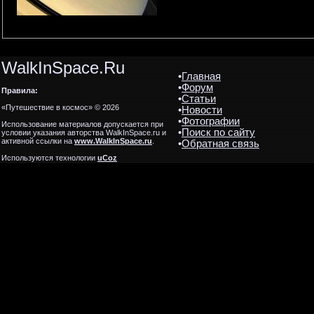
WalkInSpace.Ru
•
Главная
•
Форум
Правила:
•
Статьи
«Путешествие в космос» © 2026
•
Новости
•
Фотографии
Использование материалов допускается при
•
Поиск по сайту
условии указания авторства WalkInSpace.ru и
активной ссылки на
www.WalkInSpace.ru
.
•
Обратная связь
Используются технологии
uCoz