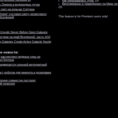
Как образовалась Луна.
(0)
Вегетарианцы и «жаворонки» на Марс не
 Ориона в водородных лучах
(0)
свет на кольцах Сатурна
Планк" составил карту реликтового
This feature is for Premium users only!
Вселенной
 Unveils Never-Before-Seen Galaxies
ствие на край Вселенной. часть 4/10
ng Galaxies Create Active Galactic Nuclei
е новости:
 рассмотрел ледяные горы на
и Плутона
надвигается сильный метеоритный
ст роботов для ремонта и дозаправки
пония совместно построят
й телескоп