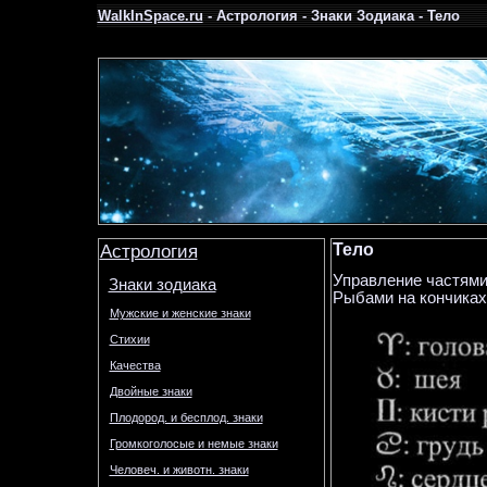
WalkInSpace.ru
- Астрология - Знаки Зодиака - Тело
Астрология
Тело
Управление частями
Знаки зодиака
Рыбами на кончиках 
Мужские и женские знаки
Стихии
Качества
Двойные знаки
Плодород. и бесплод. знаки
Громкоголосые и немые знаки
Человеч. и животн. знаки