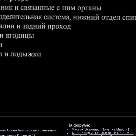
На форуме:
Миссия Экзомарс. Полет на Марс.
(1)
кого Союза был свой инопланетянин
АСТЕРОИД 2013 TX68 ЛЕТИТ К ЗЕМЛЕ
(
остановка Паломар 13