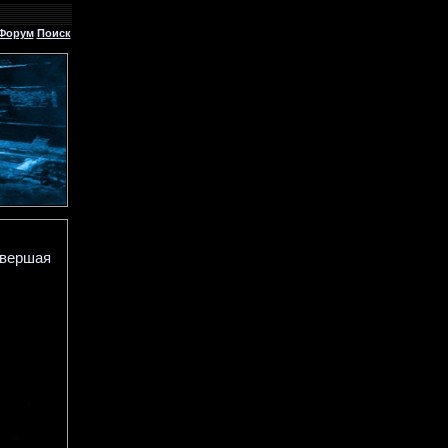
Форум
Поиск
авершая