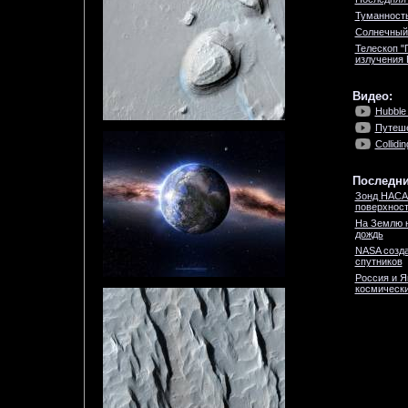
Туманность
Солнечный 
Телескоп "
излучения 
Видео:
Hubble
Путеше
Collidi
Последни
Зонд НАСА
поверхност
На Землю 
дождь
NASA созда
спутников
Россия и Я
космически