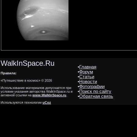
WalkInSpace.Ru
•
Главная
•
Форум
Правила:
•
Статьи
«Путешествие в космос» © 2026
•
Новости
•
Фотографии
Использование материалов допускается при
•
Поиск по сайту
условии указания авторства WalkInSpace.ru и
активной ссылки на
www.WalkInSpace.ru
.
•
Обратная связь
Используются технологии
uCoz