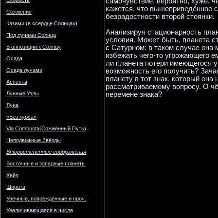
самочувствие, вероятно, хуже, че
Скорость
кажется, что вышеприведённое с
Сожжение
безрадостности второй стоянки.
Казими (в «сердце Солнца»)
Анализируя стационарность пла
Под лучами Солнца
условия. Может быть, планета с
с Сатурном: в таком случае она
В оппозиции к Солнцу
избежать чего-то угрожающего ем
Осада
ли планета потери имеющегося у
возможность его получить? Зач
Осада лучами
планету в тот знак, который она
Аспекты
рассматриваемому вопросу. О чё
перемене знака?
Лунные Узлы
Луна
«Без курса»
Via Combusta(Сожжённый Путь)
Неподвижные Звёзды
Второстепенные соображения
Восточные и западные планеты
Хайз
Широта
Увечные, повреждённые и проч.
Увеличивающаяся в числе