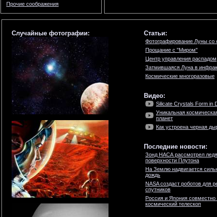
Прочие соображения
Случайные фотографии:
Статьи:
Фотографирование Луны со
Прощание с "Миром"
Центр управления распадом
Затмившаяся Луна в инфрак
Космические многоразовые
Видео:
Silicate Crystals Form in 
Уникальная космическая
планет
Как устроена черная ды
Последние новости:
Зонд НАСА рассмотрел ледя
поверхности Плутона
На Землю надвигается силь
дождь
NASA создаст роботов для р
спутников
Россия и Япония совместно
космический телескоп