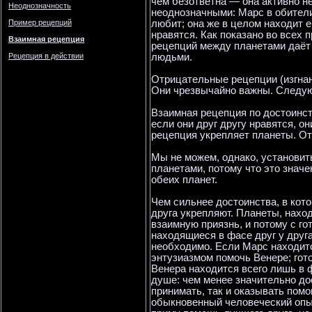
чем безответна — она активно н
Неоднозначность
неоднозначными: Марс в обители
любит; она же в целом находит е
Пример рецепций
нравятся. Как показано во всех
Взаимная рецепция
рецепций между планетами даёт
людьми.
Рецепция в действии
Отрицательные рецепции (изгнани
Они чрезвычайно важны. Следующ
Взаимная рецепция по достоинств
если они друг другу нравятся, он
рецепция укрепляет планеты. От
Мы не можем, однако, установит
планетами, потому что это знач
обеих планет.
Чем сильнее достоинства, в кот
друга укрепляют. Планеты, нахо
взаимную приязнь, и потому с го
находящиеся в фасе друг у друга
необходимо. Если Марс находитс
энтузиазмом помочь Венере; гот
Венера находится всего лишь в 
душе: чем менее значительно до
принимать, так и оказывать помо
обыкновенный человеческий опыт