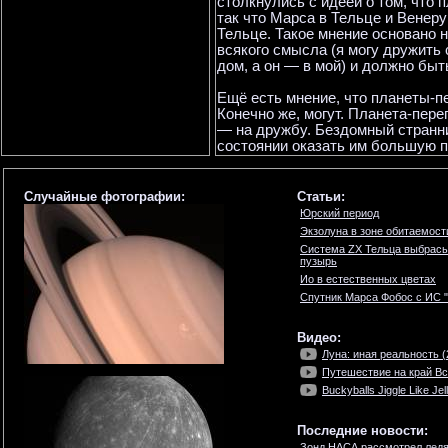
столкнулись с идеей о том, что
так что Марса в Тельце и Венер
Тельце. Такое мнение основано 
всякого смысла (я могу дружить с
дом, а он — в мой) и должно быт
Ещё есть мнение, что планеты-п
Конечно же, могут. Планета-пере
— на дружбу. Бездомный странни
состоянии оказать им большую по
Случайные фотографии:
Статьи:
Юрский период
Экзолуна в зоне обитаемост
Система ZX Тельца выбрасы
пузырь
Ио в естественных цветах
Спутник Марса Фобос с ИС 
Видео:
Луна: иная реальность (2
Путешествие на край Вс
Buckyballs Jiggle Like Jel
Последние новости:
Зонд НАСА рассмотрел ледя