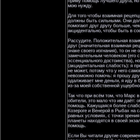
приму помощь лучшего друга, но
мою нужду.
Для того чтобы взаимная рецеп
должны быть сильными. Они до
помогают друг другу больше, че
акцидентально, чтобы быть в сос
Рассудите. Положительная взаим
друг (значительная взаимная рец
знаке своего изгнания), то он н
замечательным человеком (его с
эссенциального достоинства), н
(акцидентальная слабость): я пр
не может, потому что у него само
невозможно помочь: я прошу дру
одалживает мне деньги, я иду в 
из-за моей собственной ущербно
Так что при всём том, что Марс 
обители, это мало что им даёт:
помощь. Кажущаяся более слабо
Козероге и Венерой в Рыбах на 
равных условиях, с точки зрения
планеты находятся в своей экза
помощь.
Если Вы читали другие современ