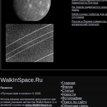
поверхности Плутона
На Землю надвигается силь
дождь
NASA создаст роботов для р
спутников
Россия и Япония совместно
космический телескоп
WalkInSpace.Ru
•
Главная
•
Форум
Правила:
•
Статьи
«Путешествие в космос» © 2026
•
Новости
•
Фотографии
Использование материалов допускается при
•
Поиск по сайту
условии указания авторства WalkInSpace.ru и
активной ссылки на
www.WalkInSpace.ru
.
•
Обратная связь