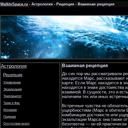
WalkInSpace.ru
- Астрология - Рецепция - Взаимная рецепция
Астрология
Взаимная рецепция
До сих пор мы рассматривали ре
Рецепция
находится Марс, рассказывают н
карте. Если Марс находится в з
Управление
находится в знаке достоинства 
Экзальтация
взаимной. В сущности, это и ест
наличием тех или иных встречны
Триплицитет
Терм и Фас
Встречные чувства не обязател
ущербностями (Марс в обители В
Изгнание
комбинация достоинств или ущер
Падение
экзальтации Марса: она также от
безответна — он ей практически 
Отсутствие всего