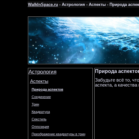
WalkInSpace.ru
- Астрология - Аспекты - Природа аспе
Астрология
Природа аспекто
Забудьте всё то, чт
Аспекты
аспекта, а качества
Природа аспектов
Соединение
Трин
Квадратура
Секстиль
Оппозиция
Преображение квадратуры в трин