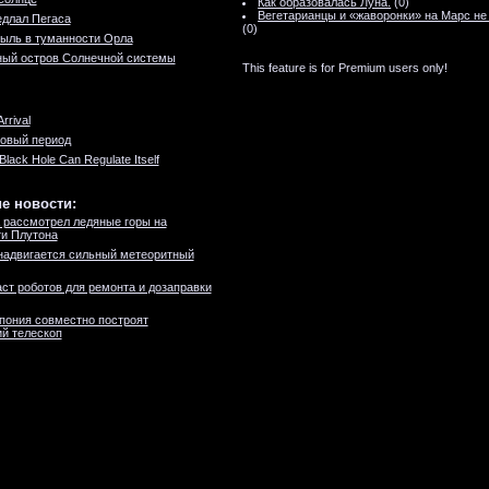
Как образовалась Луна.
(0)
Вегетарианцы и «жаворонки» на Марс не
едлал Пегаса
(0)
ыль в туманности Орла
ный остров Солнечной системы
This feature is for Premium users only!
Arrival
овый период
 Black Hole Can Regulate Itself
е новости:
 рассмотрел ледяные горы на
и Плутона
надвигается сильный метеоритный
ст роботов для ремонта и дозаправки
пония совместно построят
й телескоп