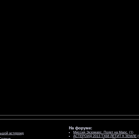
На форуме:
Миссия Экзомарс. Полет на Марс.
(1)
ьшой астероид
АСТЕРОИД 2013 TX68 ЛЕТИТ К ЗЕМЛЕ
(
Солнце