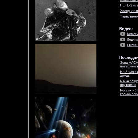
HETE-2 ос
Холодная п
Таинствен
Видео:
Kepler 
Ледник
Erratic
Последни
Зонд НАСА
поверхност
На Землю 
дождь
NASA созда
спутников
Россия и Я
космически