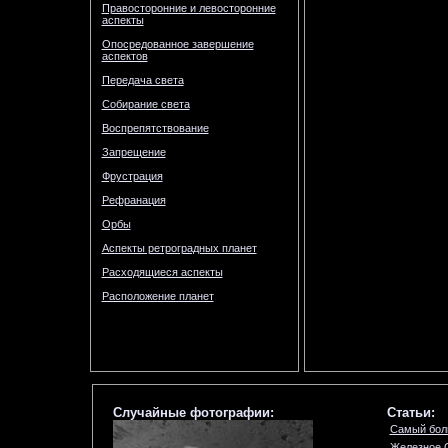
Правосторонние и левосторонние
аспекты
Опосредованное завершение
аспектов
Передача света
Собирание света
Воспрепятствование
Запрещение
Фрустрация
Рефранация
Орбы
Аспекты ретроградных планет
Расходящиеся аспекты
Расположение планет
Случайные фотографии:
Статьи:
Самый бол
Железное 