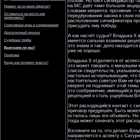
плохие. Но «их» сигнификатор та
на МС даёт «им» большое акциде
Примет ли он меня обратно?
словами кверента: противник — 
Оставаться на месте или
передёргивания закона в свою по
переезжать?
расположение сигнификатора про
присудить ему победу.
Спортивные игры и соревнования
Долгосрочный прогноз
А как насчёт судьи? Владыка X в
имеется сильная взаимная рецепц
Судебные тяжбы
это знаем и так: дело находится
Выиграем ли мы?
уже не хорошо.
Политика
Владыка X отделяется от аспекта
Когда она потеряет власть?
это может говорить о минувшем 
список свидетельств, указывающи
настолько исчерпывающим, что б
настоятельно советую Вам не пр
кверент не поднимает этой темы 
это соображение, имеющийся про
рецепцией и столь ущербным Вл
Этот расходящийся контакт с си
приговор предрешён. Быть может
осталось лишь его объявить. Но
тогда может означать этот расх
Взгляните на то, что делает Влад
направляется к аспекту с Сатурн