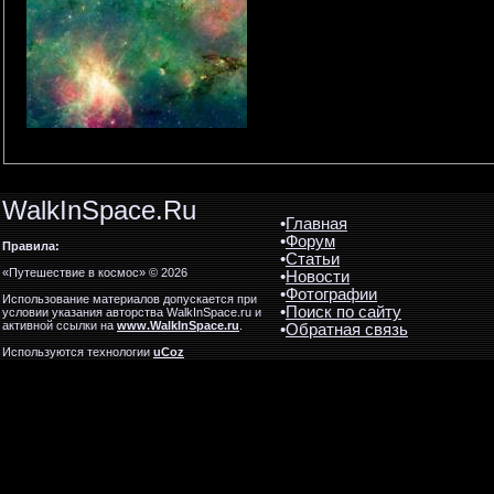
WalkInSpace.Ru
•
Главная
•
Форум
Правила:
•
Статьи
«Путешествие в космос» © 2026
•
Новости
•
Фотографии
Использование материалов допускается при
•
Поиск по сайту
условии указания авторства WalkInSpace.ru и
активной ссылки на
www.WalkInSpace.ru
.
•
Обратная связь
Используются технологии
uCoz