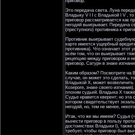
приговор.
Это передача света. Луна переда
Владыку V I I с Владыкой I V , т
приговор рассматривается как при
негодяй выигрывает. Передача с
(преступного) противника к приго
Противник выигрывает судебную 
карте имеется ущербный вредите
противника). Что означает этот 
всём том, что он выигрывает тяж
рецепцию между приговором и не
приговор. Сатурн в знаке изгнан
Каким образом? Посмотрите на В
случае, он может это сделать, т
Владыкой X, может возвеличить 
Козероге, знаке своего изгнания
плохим судьей. Владыка X также
Судье нравится кверент; но эта
котором свидетельствует экзаль
негодяй, но, тем не менее, некот
Итак, что же мы имеем? Судья (=
вынести приговор в пользу прот
достоинствах Владыки I), также 
требует, чтобы приговор был вын