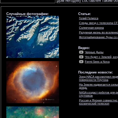
дом негодяя) составлен таким об
Случайные фотографии:
Статьи:
Гелий Гелиоса
Следы звезд с телескопа C
Солнечная корона
Разумная жизнь во вселенн
Фотографирование Луны со
Видео:
Черные Дыры
Что будет с Землей, ко
Fermi Sees a Nova
Последние новости:
Зонд НАСА рассмотрел ледя
поверхности Плутона
На Землю надвигается силь
дождь
NASA создаст роботов для р
спутников
Россия и Япония совместно
космический телескоп