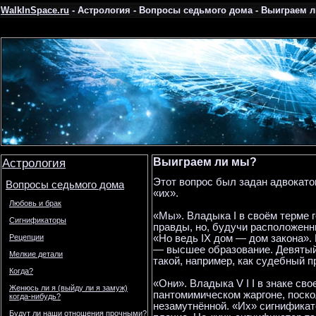
WalkInSpace.ru
- Астрология - Вопросы седьмого дома - Выиграем 
Астрология
Выиграем ли мы?
Этот вопрос был задан адвокатом
Вопросы седьмого дома
«их».
Любовь и брак
«Мы». Владыка I в своём терме г
Сигнификаторы
правды, но, будучи расположенн
«Но ведь IX дом — дом закона». 
Рецепции
— высшее образование. Девятый 
Мелкие детали
такой, например, как судебный п
Когда?
«Они». Владыка V I I в знаке сво
Женюсь ли я (выйду ли я замуж)
пантомимическом жаргоне, поск
когда-нибудь?
незамутнённой. «Их» сигнификато
Будут ли наши отношения прочными?