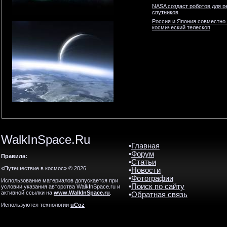
NASA создаст роботов для р
спутников
Россия и Япония совместно
космический телескоп
WalkInSpace.Ru
•
Главная
•
Форум
Правила:
•
Статьи
«Путешествие в космос» © 2026
•
Новости
•
Фотографии
Использование материалов допускается при
•
Поиск по сайту
условии указания авторства WalkInSpace.ru и
активной ссылки на
www.WalkInSpace.ru
.
•
Обратная связь
Используются технологии
uCoz