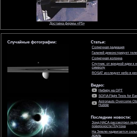
Доставка фермы «P5»
Случайные фотографии:
Статьи:
Солнечная радиация
Галилей демонстрирует тел
Солнечная колонна
Cпутник: от вредной идеи к
символу
ROSAT исследует небо в рен
Видео:
Нибиру на ОРТ
SOFIA Flight Tests for Ea
Astronauts Overcome Obs
Hubble
Последние новости:
Зонд НАСА рассмотрел ледя
поверхности Плутона
На Землю надвигается силь
дождь