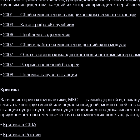
крупным инцидентом, каждый из которых приводил к серьёзным
•
2001 — Сбой компьютеров в американском сегменте станции
•
2003 — Катастрофа «Колумбии»
•
2006 — Проблема задымления
•
2007 — Сбои в работе компьютеров российского модуля
•
2007 — Отказ главного командно-контрольного компьютера ам
•
2007 — Разрыв солнечной батареи
•
2008 — Поломка санузла станции
Критика
За всю историю космонавтики, МКС — самый дорогой и, пожалу
считать конструктивной или недальновидной, можно с ней согл
станция существует, своим существованием она доказывает во
приумножает опыт человечества в космических полётах, расхо
•
Критика в США
•
Критика в России