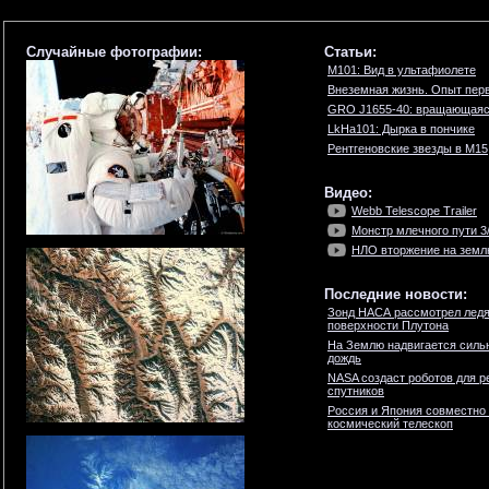
Случайные фотографии:
Статьи:
M101: Вид в ультафиолете
Внеземная жизнь. Опыт пер
GRO J1655-40: вращающаяс
LkHa101: Дырка в пончике
Рентгеновские звезды в M15
Видео:
Webb Telescope Trailer
Монстр млечного пути 3
НЛО вторжение на землю
Последние новости:
Зонд НАСА рассмотрел ледя
поверхности Плутона
На Землю надвигается силь
дождь
NASA создаст роботов для р
спутников
Россия и Япония совместно
космический телескоп