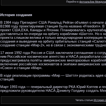
Перейти в
фотоальбом Междуна
История создания
В 1984 году Президент США Рональд Рейган объявил о начале 
В1988 году проектируемая станция была названа «Freedom». В
проект США,ЕКА, Канады и Японии. Планировалась крупногабар
доставляться по очереди на орбиту кораблями «Шаттл». Но к н
проекта слишком велика и только международная кооперация п
создания и выведения на орбиту орбитальных станций «Салют»,
создание станции «Мир-2», но в связи с экономическими трудн
17 июня 1992 года Россия и США заключили соглашение о сотру
ним Российское космическое агентство и НАСА разработали с
предусматривала полёты американских многоразовых кораблей
включение российских космонавтов в экипажи американских ша
«Союз» и станции «Мир».
В ходе реализации программы «Мир — Шаттл» родилась идея 
станций.
Март 1993 года — генеральный директор РКА Юрий Коптев и г
предложили руководителю НАСА Дэниелу Голдину создать Ме
Читать статью
История 