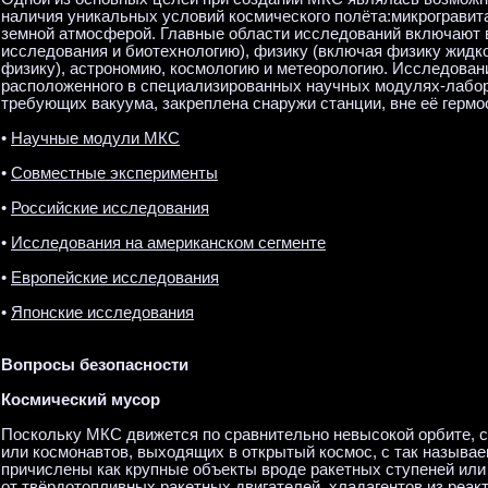
наличия уникальных условий космического полёта:микрогравит
земной атмосферой. Главные области исследований включают 
исследования и биотехнологию), физику (включая физику жидк
физику), астрономию, космологию и метеорологию. Исследован
расположенного в специализированных научных модулях-лабор
требующих вакуума, закреплена снаружи станции, вне её гермо
•
Научные модули МКС
•
Совместные эксперименты
•
Российские исследования
•
Исследования на американском сегменте
•
Европейские исследования
•
Японские исследования
Вопросы безопасности
Космический мусор
Поскольку МКС движется по сравнительно невысокой орбите, 
или космонавтов, выходящих в открытый космос, с так называ
причислены как крупные объекты вроде ракетных ступеней или
от твёрдотопливных ракетных двигателей, хладагентов из реак