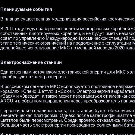
Планируемые события
В планах существенная модернизация российских космических 
В 2011 году будут завершены полёты многоразовых кораблей «
собственных пилотируемых кораблей, и не будут иметь незави
совет по управлению Международной космической станцией под
этапе технических ограничений на продолжение эксплуатации
дальнейшее использование МКС по меньшей мере до 2020 года
Электроснабжение станции
Единственным источником электрической энергии для МКС явля
преобразуют в электроэнергию.
В российском сегменте МКС используется постоянное напряжен
кораблях «Спейс Шаттл» и «Союз». Электроэнергия вырабаты
«Заря» и «Звезда», а также может передаваться от американск
ARCU и в обратном направлении через преобразователь напр
Первоначально планировалось, что станция будет обеспечиват
энергетическая платформа. Однако после катастрофы шаттла «
шаттлов были пересмотрены. Среди прочего, отказались также 
большая часть электроэнергии производится солнечными батар
В американском сегменте солнечные батареи организованы сл