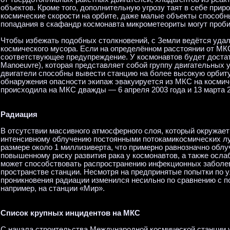
объектов. Кроме того, дополнительную угрозу таят в себе при
космические скорости на орбите, даже малые объекты способны
попадания в скафандр космонавта микрометеориты могут проби
Чтобы избежать подобных столкновений, с Земли ведётся уда
космического мусора. Если на определённом расстоянии от МКС
соответствующее предупреждение. У космонавтов будет достат
Manoeuvre), которая представляет собой группу двигательных 
двигатели способны вывести станцию на более высокую орбиту
обнаружения опасности экипаж эвакуируется из МКС на космич
происходила на МКС дважды — 6 апреля 2003 года и 13 марта 2
Радиация
В отсутствии массивного атмосферного слоя, который окружае
интенсивному облучению постоянными потокамикосмических лу
размере около 1 миллизиверта, что примерно равнозначно облуч
повышенному риску развития рака у космонавтов, а также ос
может способствовать распространению инфекционных заболев
пространстве станции. Несмотря на предпринятые попытки по
проникновения радиации изменился несильно по сравнению с 
например, на станции «Мир».
Список крупных инцидентов на МКС
С начала строительства Международной космической станции 