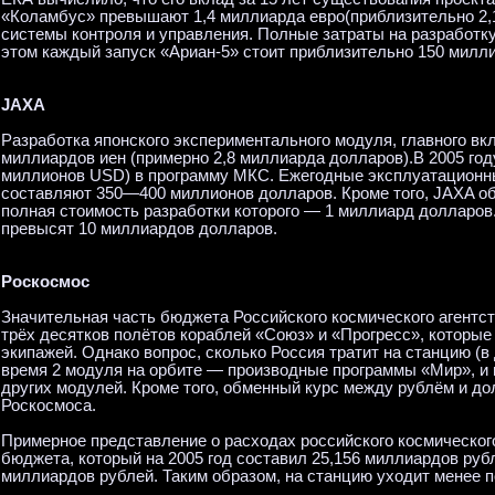
«Коламбус» превышают 1,4 миллиарда евро(приблизительно 2,
системы контроля и управления. Полные затраты на разработк
этом каждый запуск «Ариан-5» стоит приблизительно 150 милли
JAXA
Разработка японского экспериментального модуля, главного вк
миллиардов иен (примерно 2,8 миллиарда долларов).В 2005 год
миллионов USD) в программу МКС. Ежегодные эксплуатационн
составляют 350—400 миллионов долларов. Кроме того, JAXA обя
полная стоимость разработки которого — 1 миллиард долларов
превысят 10 миллиардов долларов.
Роскосмос
Значительная часть бюджета Российского космического агентс
трёх десятков полётов кораблей «Союз» и «Прогресс», которые 
экипажей. Однако вопрос, сколько Россия тратит на станцию (
время 2 модуля на орбите — производные программы «Мир», и п
других модулей. Кроме того, обменный курс между рублём и д
Роскосмоса.
Примерное представление о расходах российского космического
бюджета, который на 2005 год составил 25,156 миллиардов рубле
миллиардов рублей. Таким образом, на станцию уходит менее 