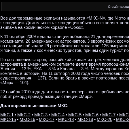
Онлайн-коор
Все долговременные экипажи называются «МКС-N», где N это н
экспедиции. Длительность экспедиции обычно составляет пол
экипажа на космическом корабле «Союз».
К 11 октября 2009 года на станции побывала 21 долговременная
космонавта, 26 американских астронавтов, 3 европейских космо
на станции побывали 29 российских космонавтов, 126 американ
Японии, а также 7 космических туристов, причем один турист 
По соглашению сторон, российский экипаж из трёх человек дол
астронавта в американском сегменте делят время пропорциона
Япония — 13 %, ЕКА — 8 % и Канада — 3 %. Международная 
комплекс в истории. На 11 октября 2009 года число человек по
существования — 137). Если не брать в расчет повторные посе
«Мир» — 104).
22 ноября 2010 года длительность непрерывного пребывания ч
побит рекорд принадлежащий станции «Мир».
Долговременные экипажи МКС:
МКС-1
•
МКС-2
•
МКС-3
•
МКС-4
•
МКС-5
•
МКС-6
•
МКС-7
•
МКС
МКС-15
•
МКС-16
•
МКС-17
•
МКС-18
•
МКС-19
•
МКС-20
•
МКС-2