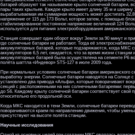
батарей образуют так называемое крыло солнечной батареи, в
пары таких крыльев. Каждое крыло имеет длину 35 м и ширину 1
вырабатываемая им суммарная мощность может достигать 32,8 
напряжение от 115 до 173 Вольт, которое затем, с помощью бл
стабилизированное постоянное напряжение величиной 124 Воль
используется для питания электрооборудования американского
Станция совершает один оборот вокруг Земли за 90 минут и при
где солнечные батареи не работают. Тогда её электроснабжен
аккумуляторных батарей, которые подзаряжаются, когда МКС с
аккумуляторов 6,5 лет, ожидается, что за время жизни станции
аккумуляторных батарей была осуществлена на сегменте Р6 во
полёта шаттла «Индевор» STS-127 в июле 2009 года.
При нормальных условиях солнечные батареи американского с
выработку энергии. Солнечные батареи наводятся на Солнце с
установлено два привода «Альфа», которые поворачивают вокр
секций с расположенными на них солнечными батареями: первый
до S6. Каждому крылу солнечной батареи соответствует свой 
относительно его продольной оси.
Когда МКС находится в тени Земли, солнечные батареи переводя
поворачиваются краем по направлению движения, чтобы умень
присутствуют на высоте полёта станции.
Научные исследования
Одной из основных целей при создании МКС являлась возможн