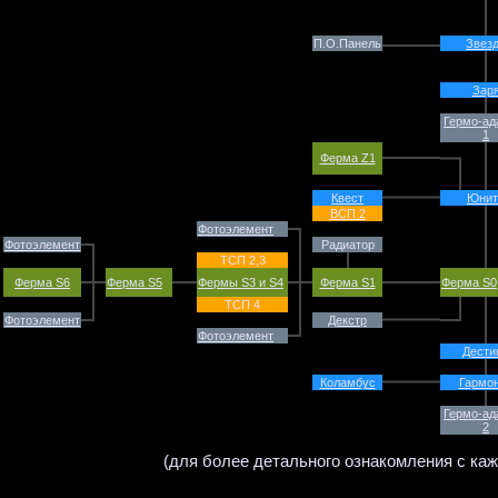
П.О.Панель
Звез
Зар
Гермо-ад
1
Ферма Z1
Квест
Юнит
ВСП 2
Фотоэлемент
Фотоэлемент
Радиатор
ТСП 2,3
Ферма S6
Ферма S5
Фермы S3 и S4
Ферма S1
Ферма S0
ТСП 4
Фотоэлемент
Декстр
Фотоэлемент
Дести
Коламбус
Гармо
Гермо-ад
2
(для более детального ознакомления с ка