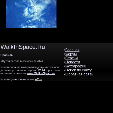
WalkInSpace.Ru
•
Главная
•
Форум
Правила:
•
Статьи
«Путешествие в космос» © 2026
•
Новости
•
Фотографии
Использование материалов допускается при
•
Поиск по сайту
условии указания авторства WalkInSpace.ru и
активной ссылки на
www.WalkInSpace.ru
.
•
Обратная связь
Используются технологии
uCoz