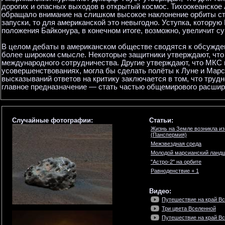
дорогих и опасных выходов в открытый космос. Тихоокеанско
обращало внимание на слишком высокое наклонение орбиты ст
запуски, то для американской это невыгодно. Уступка, котору
положения Байконура, в конечном итоге, возможно, увеличит 
В целом дебаты в американском обществе сводятся к обсужде
более широком смысле. Некоторые защитники утверждают, что 
международного сотрудничества. Другие утверждают, что МКС 
усовершенствованиях, могла бы сделать полёты к Луне и Марс
высказываний ответов на критику заключается в том, что труд
главное предназначение — стать частью общемирового расшир
Случайные фотографии:
Статьи:
Жизнь на Земле возникла из
(Панспермия)
Межзвездная среда
Молодой марсианский ланд
"Астро-2" на орбите
Равноденствие + 1
Видео:
Путешествие на край Вс
Три цвета Вселенной
Путешествие на край Вс