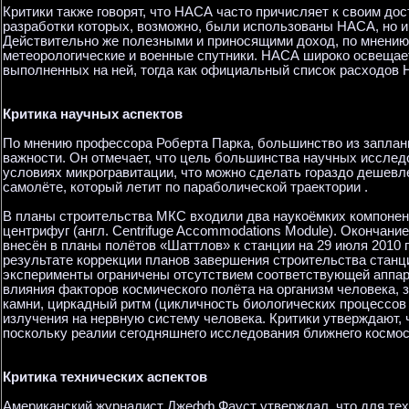
Критики также говорят, что НАСА часто причисляет к своим до
разработки которых, возможно, были использованы НАСА, но и
Действительно же полезными и приносящими доход, по мнению
метеорологические и военные спутники. НАСА широко освещае
выполненных на ней, тогда как официальный список расходов Н
Критика научных аспектов
По мнению профессора Роберта Парка, большинство из запла
важности. Он отмечает, что цель большинства научных исслед
условиях микрогравитации, что можно сделать гораздо дешевл
самолёте, который летит по параболической траектории .
В планы строительства МКС входили два наукоёмких компонен
центрифуг (англ. Centrifuge Accommodations Module). Окончание
внесён в планы полётов «Шаттлов» к станции на 29 июля 2010 г
результате коррекции планов завершения строительства стан
эксперименты ограничены отсутствием соответствующей аппар
влияния факторов космического полёта на организм человека, 
камни, циркадный ритм (цикличность биологических процессов 
излучения на нервную систему человека. Критики утверждают, 
поскольку реалии сегодняшнего исследования ближнего космо
Критика технических аспектов
Американский журналист Джефф Фауст утверждал, что для те