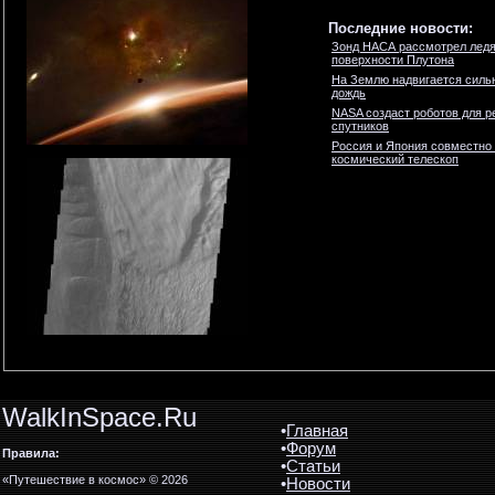
Последние новости:
Зонд НАСА рассмотрел ледя
поверхности Плутона
На Землю надвигается силь
дождь
NASA создаст роботов для р
спутников
Россия и Япония совместно
космический телескоп
WalkInSpace.Ru
•
Главная
•
Форум
Правила:
•
Статьи
«Путешествие в космос» © 2026
•
Новости