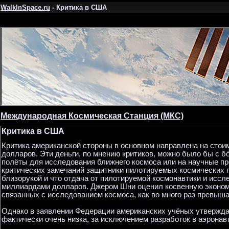
WalkInSpace.ru
- Критика в США
Международная Космическая Станция (МКС)
Критика в США
Критика американской стороны в основном направлена на стои
долларов. Эти деньги, по мнению критиков, можно было бы с б
полёты для исследования ближнего космоса или на научные про
критических замечаний защитники пилотируемых космических п
близорукой и что отдача от пилотируемой космонавтики и исс
миллиардами долларов. Джером Шни оценил косвенную эконо
связанных с исследованием космоса, как во много раз превы
Однако в заявлении Федерации американских учёных утвержд
фактически очень низка, за исключением разработок в аэрона