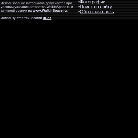
•
Фотографии
Использование материалов допускается при
•
Поиск по сайту
условии указания авторства WalkInSpace.ru и
активной ссылки на
www.WalkInSpace.ru
.
•
Обратная связь
Используются технологии
uCoz