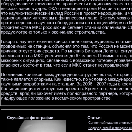
оборудование и космонавтов, практически в одиночку спасла п
высказывания в адрес ФКА о недооценке роли России в проекте
что научно-технический вклад России в проект недооценён, и 
национальным интересам в финансовом плане. К этому можно т
против переноса научного оборудования со станции «Мир» на М
строительства МКС российский сегмент станции оплачивали С
предусмотрено только к окончанию строительства.
Говоря о научно-технической составляющей, журналисты отме
проводимых на станции, объясняя это тем, что Россия не може
причине отсутствия средств. По мнению Виталия Лопоты, ситу
космонавтов на МКС увеличится до 6 человек. Помимо этого, 
мажорных ситуациях, связанных с возможной потерей управлен
опасность состоит в том, что если МКС станет неуправляемой, 
По мнению критиков, международное сотрудничество, которое я
также является спорным. Как известно, по условию междунаро
научными разработками на станции. За 2006—2007 годы в кос
больших инициатив и крупных проектов. Кроме того, многие пол
средств, вряд ли захочет иметь полноправного партнёра, котор
лидирующее положение в космическом пространстве.
Случайные фотографии:
Статьи:
Солнечный удар по энергос
Водород, гелий и звездное 